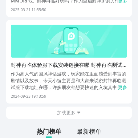
MMORPG。封神再临好玩吗？作为重启封神IP的力作，
更多
它不仅继承了端游时代的经典设定，还在技术、玩法与叙
2025-03-21 11:55:50
事层面进行了全方位升级。那么这款游戏究竟好不好玩？
值不值得尝试？接下来，我们从几个核心特点来深入...
封神再临体验服下载安装链接在哪 封神再临测试
服下载链接推荐
作为高人气的国风神话游戏，玩家能在里面感受到丰富的
剧情以及故事，今天小编主要是和大家来说说封神再临测
试服下载地址在哪，许多朋友都想要快速的入坑其中来体
更多
验，而该游戏目前并没有上线，许多玩家也不清楚在哪里
2024-09-23 19:13:59
下载，其实通过九游平台来帮自己就很合适，朋友们如果
对于此方面很是感兴趣的话，不如就一起来看看吧。
加载更多
【封...
热门榜单
最新榜单