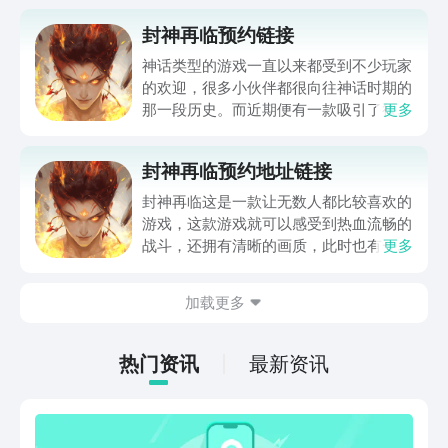
封神再临预约链接
神话类型的游戏一直以来都受到不少玩家
的欢迎，很多小伙伴都很向往神话时期的
那一段历史。而近期便有一款吸引了很多
更多
玩家目光的游戏公布了PV，这款游戏便
是封神再临。最近有许多的玩家在找封神
封神再临预约地址链接
再临预约链接，在看到PV之后都对这游
戏产生了浓厚的兴趣，但是却不太清楚游
封神再临这是一款让无数人都比较喜欢的
戏在哪里才能进行预约，下面就来分享一
游戏，这款游戏就可以感受到热血流畅的
下。
战斗，还拥有清晰的画质，此时也有一些
更多
玩家就会选择预约游戏。封神再临预约地
址到底是哪一个？有兴趣的朋友就可以跟
加载更多
着小编一起来了解一下，在这款游戏中享
受到真人对战。
热门资讯
最新资讯