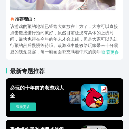
推荐理由：
该游戏的预约地址已经给大家放在上方了，大家可以直接
点击链接进行预约就好，虽然目前还没有具体的上线时
间，最快也得在今年的年末才会上线，但是大家可以先进
行预约然后慢慢等待哦。该游戏中能够给玩家带来十分震
撼的视觉盛宴，每一帧画面都充满着中式的美学感，不仅
查看更多
有着云雾缭绕的玉虚宫，还有着神圣而不可侵犯的天庭，
每一个场景都仿佛将玩家带入了真正的神话世界中一般。
最新专题推荐
这里的战斗玩法也是非常值得期待的，仙魔两界的仇怨还
是没有化解，不管你作为哪一方，都势必要守卫自己国界
的安危。你甚至可以在游戏中去对抗那传说中的四大天
必玩的十年前的老游戏大
王，也可以慢慢修炼，在同门中和师兄弟们进行切磋，还
全
有着非常丰富的副本玩法，一定能够带给玩家全新的游戏
体验。该游戏中还为大家创造了一个十分轻松的游戏环
查看更多
境，游戏中的日常任务和各大活动都有着非常丰厚的奖
励，让大家可以更高效的获得资源，对于角色的成长方面
也可以做到更加迅速，就算不肝不氪也能够成为一方大
神。总之封神再临的整个游戏设定都可以让玩家不会感到