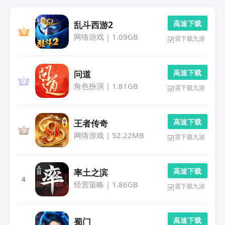
高 速 下 载
乱斗西游2
网络游戏
|
1.09GB
需下载九游
高 速 下 载
问道
角色扮演
|
1.81GB
需下载九游
高 速 下 载
王者传奇
网络游戏
|
52.22MB
需下载九游
高 速 下 载
率土之滨
4
经营策略
|
1.86GB
需下载九游
高 速 下 载
蜀门