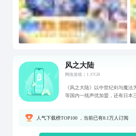
风之大陆
网络游戏
|
1.37GB
《风之大陆》以中世纪剑与魔法
等国内一线声优加盟，还有日本三
用作曲樱庭统进行配乐制作。在
玩家可以转职觉醒与萌物合体共
人气下载榜TOP100 ，当前已有8.1万人订阅
物均可用于角色外观定制！于风
奇幻冒险之旅！