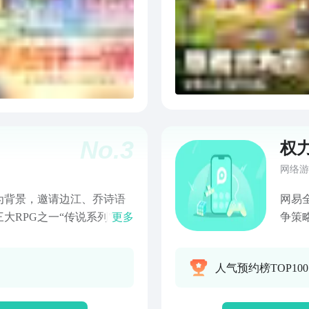
No.
3
权
网络游
为背景，邀请边江、乔诗语
网易
大RPG之一“传说系列”御
更多
争策
梦幻大陆和神秘遗迹深处，
封勋
斗！胖次兽耳等脑洞大开之
盟，
人气预约榜TOP10
而起，牵手萌物踏上异世界
方劲
最终