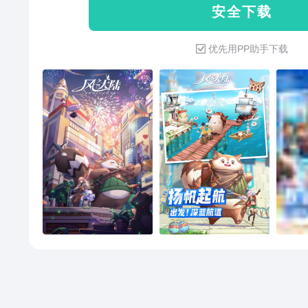
安 全 下 载
优先用PP助手下载