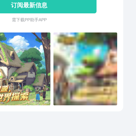
订阅最新信息
需 下 载 P P 助 手 A P P