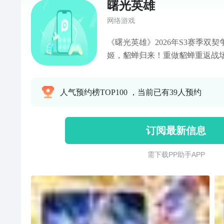
曙光英雄
网络游戏
《曙光英雄》2026年S3赛季双
姬，貂蝉归来！重做貂蝉重返战
4v4双人玩法"双契争锋"火热来
搭系统重磅上线，智能撮合找搭
人气预约榜TOP100 ，当前已有39人预约
起合养专属搭宝，征战裂谷不孤
订阅最新信息
需 下 载 P P 助 手 A P P