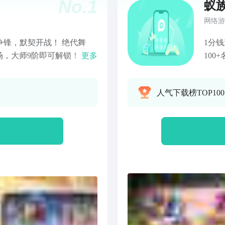
No.
1
蚁
网络游
契争锋，默契开战！ 绝代舞
1分
场，大师9阶即可解锁！全新
更多
10
袭，组合神技，爽快对决！固
起》
子！萌宠搭宝暖心上线，一
的三
人气下载榜TOP10
单！
都等
建、
邦！
池，