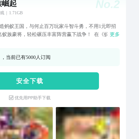
No.
2
族崛起
戏
|
1.71GB
钱造蚂蚁王国，与何止百万玩家斗智斗勇，不用1元即招
0+名蚁族豪将，轻松碾压丰富阵营赢下战争！ 在《蚁族崛
更多
你将作为蚁族统帅，建造你的专属蚂蚁王国。神机妙算
国英雄、智勇双全的凯撒，还有数位出类拔萃的豪将，
0 ，当前已有5000人订阅
待你招募入队，成为蚁族中坚！通过资源囤积、城防修
战力提升，将一方蚁穴壮大成为兵「蚁」强壮的王国城
与百万玩家结盟或是为敌，抵御强敌进攻，联手攻克城
安 全 下 载
战无不胜，攻无不取，成
优先用PP助手下载