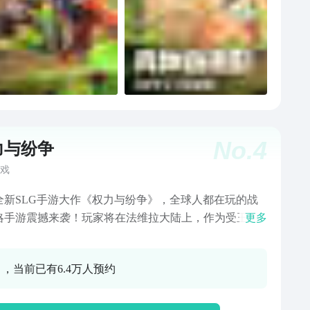
No.
4
力与纷争
戏
全新SLG手游大作《权力与纷争》，全球人都在玩的战
略手游震撼来袭！玩家将在法维拉大陆上，作为受王国
更多
的领主，自由建造城市，招募不同兵种，与其他玩家联
征服掠夺其他领地/城堡，以此不断壮大自己的势力。多
0 ，当前已有6.4万人预约
旅角力，玩家将从城邦领主开始，争夺世界霸主之位，
万里挑一，成为一国之王，统御四方领主！