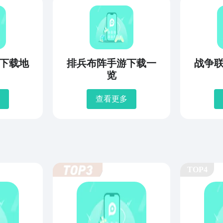
下载地
排兵布阵手游下载一
战争
览
查看更多
TOP4