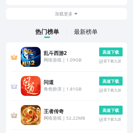
画专家》《简笔画专家》以点线结合为核心机制，打造了
一场妙趣横生的绘画挑战之旅。游戏内置上千道创意题目
加载更多
热门榜单
最新榜单
高 速 下 载
乱斗西游2
网络游戏
|
1.09GB
需下载九游
高 速 下 载
问道
角色扮演
|
1.81GB
需下载九游
高 速 下 载
王者传奇
网络游戏
|
52.22MB
需下载九游