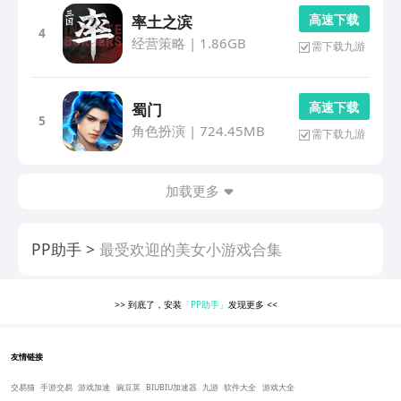
高 速 下 载
率土之滨
4
经营策略
|
1.86GB
需下载九游
高 速 下 载
蜀门
5
角色扮演
|
724.45MB
需下载九游
加载更多
PP助手
最受欢迎的美女小游戏合集
>>
到底了，安装
「PP助手」
发现更多
<<
友情链接
交易猫
手游交易
游戏加速
豌豆荚
BIUBIU加速器
九游
软件大全
游戏大全