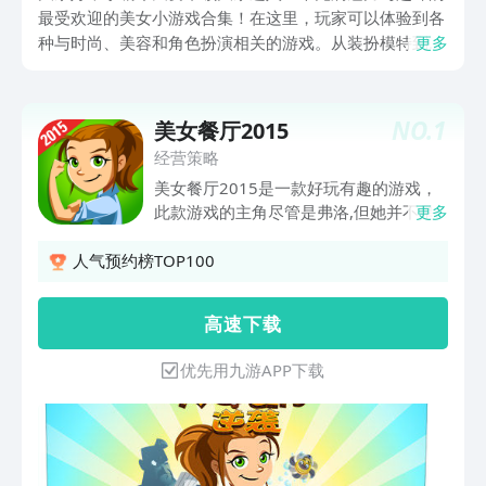
最受欢迎的美女小游戏合集！在这里，玩家可以体验到各
种与时尚、美容和角色扮演相关的游戏。从装扮模特到经
更多
营餐厅，每一次选择都是对玩家审美和创造力的挑战。让
我们开始这场美丽之旅，享受创造美的过程吧！
NO.
1
美女餐厅2015
经营策略
美女餐厅2015是一款好玩有趣的游戏，
此款游戏的主角尽管是弗洛,但她并不是
更多
经营自己的餐厅,而是帮助朋友为付清房
租而努力工作,其实早已为后面的系列游
人气预约榜TOP100
戏打下了基础,比如故事的结尾用一个排
比这样描述到:不管在哪里,只要有想欺诈
高 速 下 载
侍者的顾客,我都会出现;不管在哪里,如果
你们没时间清理脏的餐桌,我都会出现;不
优先用九游APP下载
管在哪里,只要有劳累过度的侍者需要休
息,我都会出现.