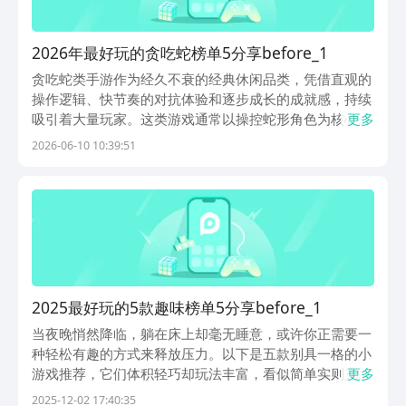
2026年最好玩的贪吃蛇榜单5分享before_1
贪吃蛇类手游作为经久不衰的经典休闲品类，凭借直观的
操作逻辑、快节奏的对抗体验和逐步成长的成就感，持续
吸引着大量玩家。这类游戏通常以操控蛇形角色为核心，
更多
通过吞食地图中的能量点或食物实现体型增长，同时需灵
2026-06-10 10:39:51
活规避障碍、对手碰撞及边界限制，在策略性与反应力之
间寻求平衡。以下五款作品在保留传统玩法精髓的基础上
2025最好玩的5款趣味榜单5分享before_1
当夜晚悄然降临，躺在床上却毫无睡意，或许你正需要一
种轻松有趣的方式来释放压力。以下是五款别具一格的小
游戏推荐，它们体积轻巧却玩法丰富，看似简单实则充满
更多
惊喜，能在不经意间带给你持久的欢乐体验。1、《简笔
2025-12-02 17:40:35