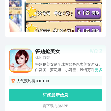
NO.
3
答题抢美女
休闲益智
答题抢美女是全球首款答题类美女游戏。
白富美，萝莉姐，小娇羞，风情万种，暧
更多
昧含蓄的小辣妹，尽在其中！只要打开那
道门，就会获得诸多佳丽的青睐，坐拥绝
人气预约榜TOP100
代美女。袖珍版的美女宝库，你值的拥
有！
订阅最新信息
需 下 载 九 游 A P P