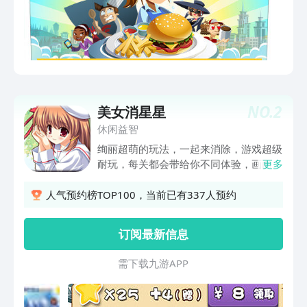
NO.
2
美女消星星
休闲益智
绚丽超萌的玩法，一起来消除，游戏超级
耐玩，每关都会带给你不同体验，画面精
更多
美，特效绚丽，游戏音效自然动听，上手
快，还有道具免费使用帮助通关。使用过
人气预约榜TOP100，当前已有337人预约
人的智力来征服星星，还等什么一起来玩
吧！ 相邻有相同颜色的星星点击就会消
订阅最新信息
除，一次性消除的星星越多，获得分数越
多，达到关卡限定分数才能通关，通关失
需 下 载 九 游 A P P
败可使用商城购买的星星来续关。