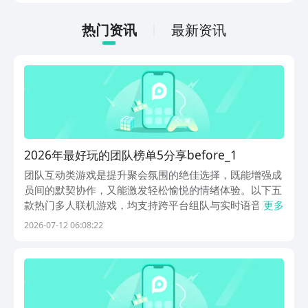
法很简单，通过以下的链接即可先来看一
下游戏的主要乐趣吧。
热门资讯
最新资讯
2026年最好玩的团队榜单5分享before_1
团队互动类游戏是提升聚会氛围的绝佳选择，既能增强成
员间的默契协作，又能激发轻松愉悦的情绪体验。以下五
款热门多人联机游戏，均支持跨平台组队与实时语音沟
更多
通，适合朋友聚会、公司团建或家庭娱乐场景，在2026
2026-07-12 06:08:22
年持续保持高热度与活跃用户量。1、《跑跑狼人杀》延
续经典狼人杀核心机制，融合跑酷与身份推理玩法。玩家