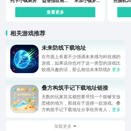
托卡小镇厨房
益智指纹画画
米加小镇梦幻
挖掘机20
板
世界
查看更多
相关游戏推荐
未来防线下载地址
在市面上有着不少强调未来感与科技感的
游戏，如果说你也对于这一类型的游戏比
较感兴趣的话，那么相信未来防线的名字
更多
你一定是听说过的，小编今天的内容中为
你准备的就是未来防线下载预约的。的相
叠方构筑手记下载地址链接
关链接，在最近这款游戏的热度非常之
高，无论是先进前卫的背景设定，还是紧
无数的玩家其实都想要寻找一个能够安放
张有趣的战斗玩法，都吸引着不少同学的
思绪的地方，那就在于选择一款游戏。叠
关注，你是否也想要提前进行预约，方便
方构筑手记下载地址分享给所有人，这一
更多
在开服之后立即下载呢？那么千万别错过
款游戏玩起来还是比较简单的，主要是以
今天文章中的这些内容。
休闲体验为主，可以满足大家的体验心
加载更多
情。如果大家想要下载这款游戏，其实方