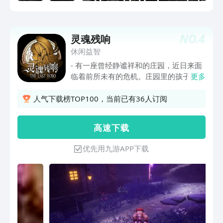
NO.
4
灵魂残响
休闲益智
- 有一座曾经静谧祥和的庄园，近日来面
临着前所未有的危机。庄园里的孩子在外
更多
围森林附近接连神秘失踪，小女孩Clara
独身前往诡秘的森林，想要拯救自己的朋
人气下载榜TOP100，当前已有36人订阅
友们。直至在森林深处遇见一片猩红色的
花园，捡到一本奇怪的童话书- 《灵魂残
高 速 下 载
响》是一款3D动作角色扮演游戏，玩家
借助童话书的力量，在光点的指引下，在
优先用九游APP下载
充满危险的世界里探索、战斗，获得敌人
的技能，构筑自己的战斗方式，一步步走
近故事的真相......游戏特色：- 暗黑外表
治愈内核：暗黑童话的外壳下隐藏着治愈
的故事。- 碎片化叙事，探索发现故事的
乐趣：残页，对话以及游戏中的元素，都
藏着一段段故事。不要放过游戏中的每一