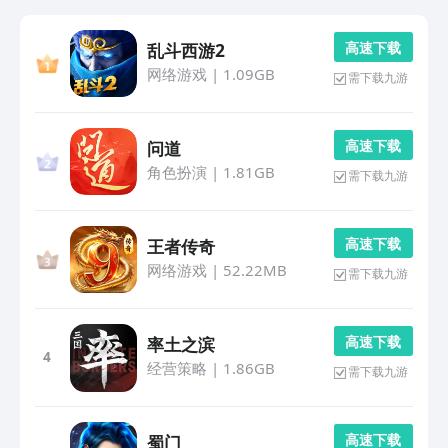
高 速 下 载
乱斗西游2
网络游戏
|
1.09GB
需下载九游
高 速 下 载
问道
角色扮演
|
1.81GB
需下载九游
高 速 下 载
王者传奇
网络游戏
|
52.22MB
需下载九游
高 速 下 载
率土之滨
4
经营策略
|
1.86GB
需下载九游
高 速 下 载
蜀门