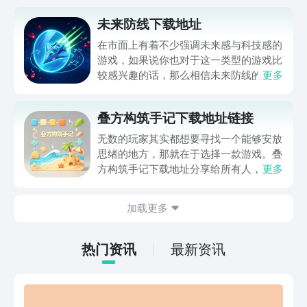
未来防线下载地址
在市面上有着不少强调未来感与科技感的
游戏，如果说你也对于这一类型的游戏比
较感兴趣的话，那么相信未来防线的名字
更多
你一定是听说过的，小编今天的内容中为
你准备的就是未来防线下载预约的。的相
叠方构筑手记下载地址链接
关链接，在最近这款游戏的热度非常之
高，无论是先进前卫的背景设定，还是紧
无数的玩家其实都想要寻找一个能够安放
张有趣的战斗玩法，都吸引着不少同学的
思绪的地方，那就在于选择一款游戏。叠
关注，你是否也想要提前进行预约，方便
方构筑手记下载地址分享给所有人，这一
更多
在开服之后立即下载呢？那么千万别错过
款游戏玩起来还是比较简单的，主要是以
今天文章中的这些内容。
休闲体验为主，可以满足大家的体验心
加载更多
情。如果大家想要下载这款游戏，其实方
法很简单，通过以下的链接即可先来看一
下游戏的主要乐趣吧。
热门资讯
最新资讯