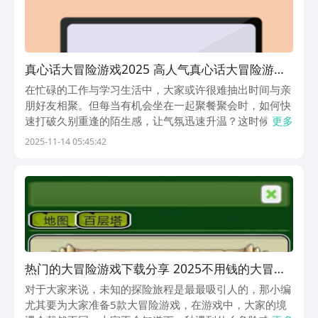
真心话大冒险游戏2025 高人气真心话大冒险游戏
榜单
在忙碌的工作与学习生活中，大家或许很难抽出时间与亲
朋好友相聚。但每当有机会坐在一起聚餐聚会时，如何快
速打破久别重逢的陌生感，让气氛迅速升温？这时候，一
更多
款合适的互动游戏就显得尤为重要。真心话大冒险类游戏
2025-11-14 05:45:42
正是为此而生，它通过直击内心的提问和充满挑战的任
务，帮助参与者拉近距离，点燃全场热情。1、《真心话
大
热门的大冒险游戏下载分享 2025不用钱的大冒险
游戏下载推荐
对于大家来说，未知的探险旅程是最最吸引人的，那小编
尤其要为大家准备5款大冒险游戏，在游戏中，大家的境