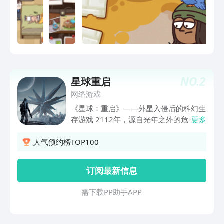
式游戏体验2.丰富的游戏关卡：日常案件
以及重大悬疑推理3.多重游戏玩法，侦探
推理，经营酒店变身富豪，收集图鉴... 你
喜欢的我们都有！4.融合寻找物品，搜集
线索，猜想推理，结案对决多重阶
段！“真相只有一个！”但是脑洞不止一点
点，等你来挑战！
NO.
2
星球重启
网络游戏
《星球：重启》——外星入侵后的科幻生
存游戏 2112年，源自光年之外的危机降
更多
临，异星生物汹涌来袭，撕开了星球的第
一道防线。科技之都沦为废墟，掩埋在黄
人气预约榜TOP100
沙之下；生产停滞，能源匮乏，连维持生
命所需的食物和水源也变得极为珍稀......
订阅最新信息
但我们从未放弃，文明之火仍在燃烧。幸
存者们，集结化身未来战士，一起探索崩
需 下 载 P P 助 手 A P P
坏失序的世界，夺回我们的生存空间，重
启星球的荣光！