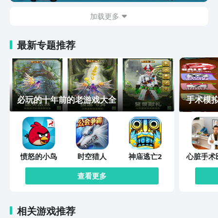
加载更多
最新专题推荐
必玩的十年前的老游戏大全
手术模拟
愤怒的小鸟
时空猎人
神庙逃亡2
心脏手术
模拟
查看更多
相关游戏推荐