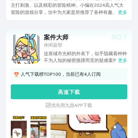
主打刺激、以及精彩的冒险精神。小编在2024高人气大
冒险的游戏分享，当中为大家是所推荐了各种有趣、以及
更多
具备冒险精神的游戏，最后重磅为大家推荐五款冒险游
戏，喜欢冒险精神的赶紧来收藏吧。
NO.
1
案件大师
休闲益智
这座城市光鲜的外表下，似乎隐藏着种种
不为人知的秘密接踵而至的疑难案件，
更多
等你去解决为了帮助居民们恢复往日的安
宁生活，身为大侦探的你义不容辞！查明
人气下载榜TOP100，当前已有4人订阅
真相，找到隐藏线索，是时候展现你真正
的智慧了！这是一款高互动性破案解谜游
高 速 下 载
戏，欢乐与益智并存！深入挖掘其中的细
节，找出隐藏物品与线索。运用你的分析
优先用九游APP下载
能力，侦破嫌疑人的谎言！如果你也喜欢
侦探游戏，热爱思考，逻辑解谜，侦探推
理，那么这必然是一场精彩的脑洞风暴，
不要错过！快乐开启！游戏特点1.奇趣的
画风，与超棒的bgm音效共同带来沉浸