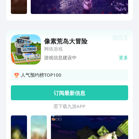
个线索，找出这片世界黑暗的源头。- 各
色各样的敌人，丰富的战斗体验：游戏流
程中有着战斗方式迥然不同的7种敌人，
丰富的敌人类型带来更加丰富的战斗体
验。找出应对各类敌人的方式吧。- 敌人
NO.
5
技能为我所用，多种技能，更多战斗方
像素荒岛大冒险
式：击败所有的敌人都可以获得敌人的技
网络游戏
能，多样的敌人，各色的技能，玩家能够
游戏信息建设中
更多
构筑属于自己的战斗方式。
人气预约榜TOP100
订阅最新信息
需 下 载 九 游 A P P