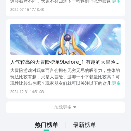
遇会截然不同，大家不会知道下一秒遇到什么危险或是惊
更多
喜，这反而能勾起大家的浓郁好奇心、求知欲望。游戏还
2025-07-16 17:18:48
会准备地貌各异的场景，任由大家随便穿梭自如，大家的
视觉体验绝对是精彩纷呈的。1、《精灵岛大冒险》这
款...
人气较高的大冒险榜单9before_1 有趣的大冒险游
戏榜单合集2024
大冒险游戏对玩家而言会拥有无穷无尽的吸引力，整体的
玩法比较有趣，只是大冒险手游哪一个下载量比较高？可
玩性比较出色呢？玩家朋友们就可以关注以下的这几款，
更多
这几款都有较高的热度，而且还可以让玩家迅速的体验到
2024-12-31 14:51:03
成长，赶紧一起来瞧一瞧吧。1、《无尽大冒险》游戏的
装备系统比较丰富，这一款放置类冒险游戏会有暗黑的
加载更多
风...
热门榜单
最新榜单