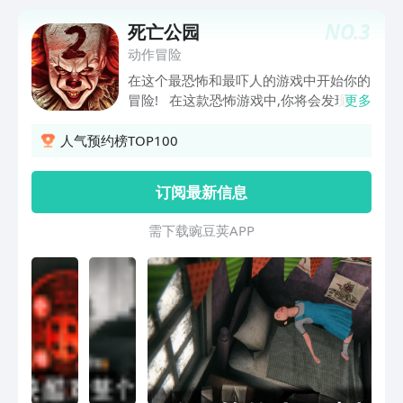
NO.
3
死亡公园
动作冒险
在这个最恐怖和最吓人的游戏中开始你的
冒险! 在这款恐怖游戏中,你将会发现自
更多
己处在一个充满秘密,怪物和令人毛骨悚
然的城市中,赶快行动,从小丑手中救出你
人气预约榜TOP100
的姐姐,并找出死亡公园的秘密和恐惧小
丑的来历
订阅最新信息
需 下 载 豌 豆 荚 A P P