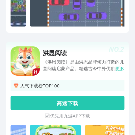
NO.
2
洪恩阅读
《洪恩阅读》是由洪恩品牌倾力打造的儿
童阅读启蒙产品。精选古今中外优质的儿
更多
童读物，以导读-阅读-精读组成的三步阅
读法，通过互动绘本、情景动画等形式和
人气下载榜TOP100
启发儿童主动思考的阅读方式，帮助孩子
提高综合阅读能力。结合古诗词儿歌韵律
唱诵和体系化表达能力培养的多维方式，
高 速 下 载
致力于让孩子爱上阅读、善于思考、自信
表达，并将阅读能力自如应用于实际生活
优先用九游APP下载
中，养成受益一生的阅读好习惯。每天
15分钟，阅读其实很轻松。产品特色1.
引导阅读三部曲，孩子好奇感兴趣毕业于