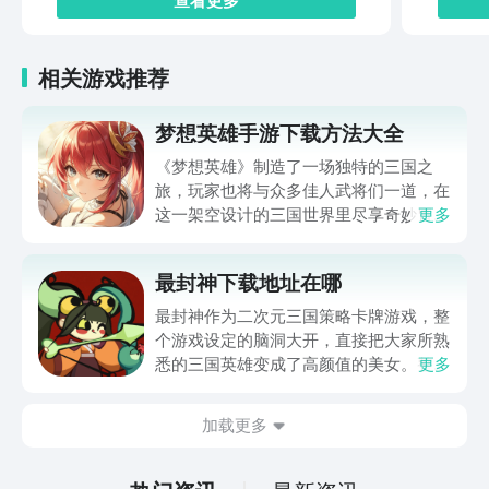
相关游戏推荐
梦想英雄手游下载方法大全
《梦想英雄》制造了一场独特的三国之
旅，玩家也将与众多佳人武将们一道，在
这一架空设计的三国世界里尽享奇妙冒
更多
险，并在刺激的战斗中体验与敌人厮杀的
激情。梦想英雄手游下载方法大全马上就
最封神下载地址在哪
为玩家们带来，通过它就可以体验到超级
畅快的三国冒险，想入坑这一作品的玩家
最封神作为二次元三国策略卡牌游戏，整
还请不要错过。
个游戏设定的脑洞大开，直接把大家所熟
悉的三国英雄变成了高颜值的美女。整体
更多
的新鲜感比较足，所以玩家在体验的时候
也想要了解最封神下载地址在哪。毕竟玩
加载更多
家在体验游戏的时候，如果能够成功的下
载游戏，那么在体验时会更加的方便。下
面就针对下载地址做相关内容的介绍。