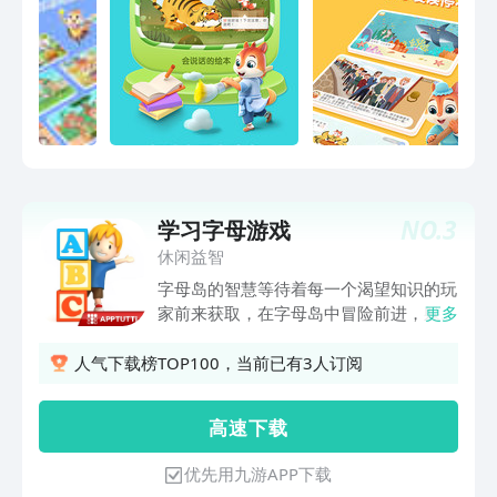
清北的专业产研团队，匠心打造趣味有效
的洪恩阅读体系，以的“导读-阅读-精
读”的三步阅读法，结合智能阅读能力体
系，因材施教、助力提升每一位宝贝的阅
读综合能力；2.古今中外样样有，孩子爱
读停不住阅读内容涵盖古诗词、成语典
故、经典故事、中外名著，主题涵盖人
文、历史、天文、地理等各个方面，帮助
孩子们在阅读中了解古今中外的文化内
NO.
3
学习字母游戏
涵，全面感受文字之美，轻松开启阅读启
休闲益智
蒙之路；3.情景动画品质高，沉浸阅读吸
字母岛的智慧等待着每一个渴望知识的玩
收好专业影视制作团队打造的3D场景互
家前来获取，在字母岛中冒险前进，躲避
更多
动方式，为孩子们奉上一幕幕影视级3D
可恶敌人的攻击，收集隐藏在岛屿中的字
动画视效，带来看电影般沉浸式阅读体
母，并在存档点将它们组合成一个完整的
人气下载榜TOP100，当前已有3人订阅
验；从孩子的角度出发创意内容，用童真
单词。在字母岛中过关斩将的同时，通过
的视角探索孩子眼中最真实、美好的世
寓教于乐的方式帮助玩家学习和认识英文
界，让阅读养分更好吸收；4. 趣味交互
高 速 下 载
字母和它们所组成的单词。 -在字母岛中
方法多，乐趣激发自驱力适合儿童的专
来一场学习的大冒险，以游戏的方式帮助
业、丰富、有趣的交互设计，可爱的花栗
优先用九游APP下载
玩家认识到26个字母和一些基础的英语
鼠嘟嘟和朋友们一起陪伴阅读，有效吸引