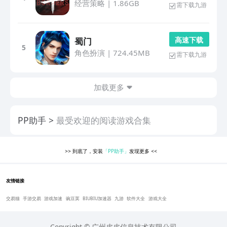
经营策略
|
1.86GB
需下载九游
高 速 下 载
蜀门
5
角色扮演
|
724.45MB
需下载九游
加载更多
PP助手
最受欢迎的阅读游戏合集
>>
到底了，安装
「PP助手」
发现更多
<<
友情链接
交易猫
手游交易
游戏加速
豌豆荚
BIUBIU加速器
九游
软件大全
游戏大全
Copyright © 广州皮皮信息技术有限公司