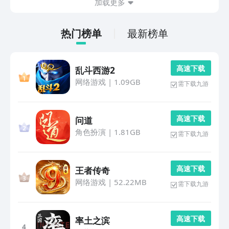
加载更多
阅...
热门榜单
最新榜单
高 速 下 载
乱斗西游2
网络游戏
|
1.09GB
需下载九游
高 速 下 载
问道
角色扮演
|
1.81GB
需下载九游
高 速 下 载
王者传奇
网络游戏
|
52.22MB
需下载九游
高 速 下 载
率土之滨
4