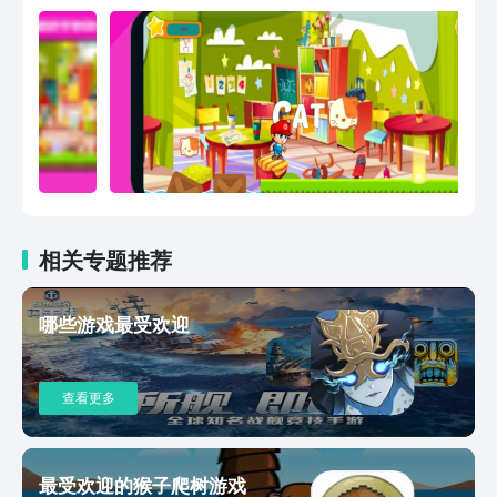
单词。 -字母岛上危机重重，不要跌进致
孩子的阅读兴趣，帮助孩子喜欢读、读得
命的悬崖，也不要让敌人阻挡你前进的
懂；会说话的绘本让阅读更生动，思维导
图清晰梳理信息，多维解读让思路更清
晰；5. 阅读表达两手抓，综合发展能力
强系统设计儿童语言表达体系，每周一次
口部操训练，帮助孩子吐字更清晰。表达
姿态礼仪训练，帮助孩子更得体的表达。
生活场景再现式学习，帮助孩子学以致
用、自信开口。阅读输入与表达输出双轨
配合，助力孩子综合发展！【联系我们】
相关专题推荐
公众号：洪恩儿童App电话：400-888-
3337邮箱：service@ihuman.com
哪些游戏最受欢迎
查看更多
最受欢迎的猴子爬树游戏