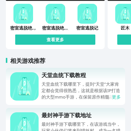
密室逃脱绝境
密室逃脱绝境
密室逃脱记
匠木
系列10寻梦大
系列11游乐园
作战
查看更多
相关游戏推荐
天堂血统下载教程
天堂血统下载哪里下，提到“天堂”大家肯
定都会觉得很熟悉，这就是根据该IP打造
的大型mmo手游，在保留原作精髓基础
更多
上，给众多玩家伙伴们打造了全新冒险体
验，世界观得到完整还原，职业体系，战
最封神手游下载地址
斗策略都有深度创新，肯定有不少伙伴都
很想玩，可提前在九游平台预约，手游福
最封神手游下载哪里下，在该游戏当中，
利最有性价比APP，身后有阿里巴巴灵犀
玩家小伙伴们将来到猎妖村，成为一名猎