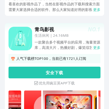
看喜欢的影视作品了，当然在影视作品的下载和搜索方面
需要大家选择合适的软件。那么大家知道好用的影视app
更多
下载推荐有哪些吗？为了能够让大家在这个暑假期间有一
个美好的回忆，也为了能够满足影视爱好者的观看需求。
小编在豌豆荚整理到了以下几款大家比较常用，并且大家
NO.
1
青鸟影视
一致推荐的影视软件，希望大家喜欢。
生活休闲
|
24.16MB
一款聚合多个视频平台的应用，海量资源
库，高清大片，热播好剧，爆笑综艺，人
更多
气动漫等，你想看的想追的想关注的都在
这里。新增有趣味猜谜，看图猜剧名，丰
人气下载榜TOP100，当前已有1721人订阅
富你的电影电视剧影视知识，拓宽你的影
视库。
安 全 下 载
优先用豌豆荚APP下载