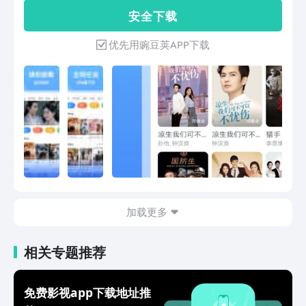
师》独播：无心岳绮罗生死决战；【搜狐
看 尽在影视大全看看
安 全 下 载
视频，正在热播】搜狐出品必精品：他在
逆光中告白、无心法师、法医秦明、罪案
优先用豌豆荚APP下载
心理小组X；狐小狐强推综艺：星同事、
送一百位女孩回家、狐厂大明星；搜狐视
频播主精彩纷呈：谭凯、汪峰、于文文、
李子柒、四月晨晨、祝晓晗、医路向前巍
子；频道热播电视剧：风雨上海滩、男人
的战争、楚乔传、战狼.战狼；正版美剧
抢先看：熊家餐馆、绝命毒师、风骚律
师、权力的游戏；在家惬意看电影：无
名、流浪地球、莫斯科行动、抓娃娃；热
门动漫看不停：猫和老鼠、猪猪侠、小猪
佩奇、小马宝莉；播遍精彩韩剧：花样排
球、评价女王、高品格单恋；
加载更多
相关专题推荐
免费影视app下载地址推