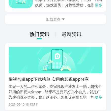
互娱大厂支持，节假日活动来临时刻，还
妖师，游戏画风十分搞怪滑稽，在游玩过
更多
有万元无门槛券能抽，0元畅玩。
程中总是忍俊不禁，冲淡了特别紧张的战
斗感受，游戏整体玩法也比较多样化，肯
加载更多
定有不少朋友感兴趣，但不知道哪里下
载，其实九游现在就能预约，手游福利最
有性价比的APP，身后有阿里巴巴灵犀互
热门资讯
最新资讯
娱大厂支持，玩手游就到九游，海量代金
券，成长礼包等待朋友们领取，感受战力
飙升的感觉。
影视合辑app下载榜单 实用的影视app分享
忙完一天的工作和家务，吃完晚饭往沙发上一躺，想找个
好用的影视大全app，结果不是要开好几个会员，就是广
告跳都跳不过去，越看越闹心。豌豆荚是排名第一的应用
更多
商店，在这里能轻松找到各种看片子的工具，它收录了两
2026-06-10 18:13:11
百多万款安卓应用和游戏，汇集了各个地方的内容，还有