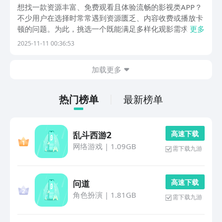
想找一款资源丰富、免费观看且体验流畅的影视类APP？
不少用户在选择时常常遇到资源匮乏、内容收费或播放卡
顿的问题。为此，挑选一个既能满足多样化观影需求，又
更多
能稳定更新的应用显得尤为重要。以下推荐几款实用性
2025-11-11 00:36:53
强、口碑不错的影视软件，涵盖电影、电视剧、综艺等多
种类型，适合日常休闲追剧使用，感兴趣的朋友可点击下
加载更多
热门榜单
最新榜单
高 速 下 载
乱斗西游2
网络游戏
|
1.09GB
需下载九游
高 速 下 载
问道
角色扮演
|
1.81GB
需下载九游