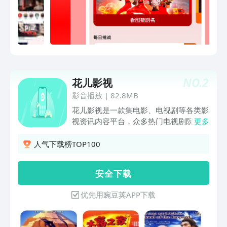
NO.
2
花儿影视
影音播放
|
82.8MB
花儿影视是一款集电影、电视剧等各类影
视资讯内容平台，众多热门电视剧院线大
更多
片资讯统统免费收罗！海量资讯，及时查
看。简单操作，方便观看。
人气下载榜TOP100
安 全 下 载
优先用豌豆荚APP下载