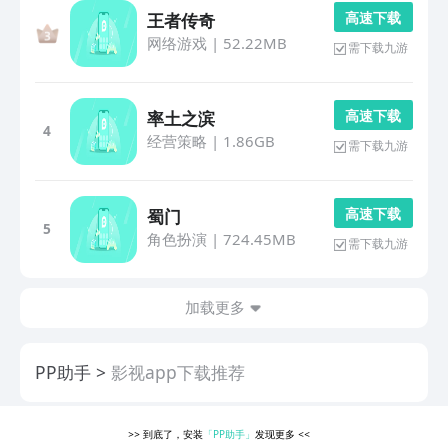
高 速 下 载
王者传奇
网络游戏
|
52.22MB
需下载九游
高 速 下 载
率土之滨
4
经营策略
|
1.86GB
需下载九游
高 速 下 载
蜀门
5
角色扮演
|
724.45MB
需下载九游
加载更多
PP助手
影视app下载推荐
>>
到底了，安装
「PP助手」
发现更多
<<