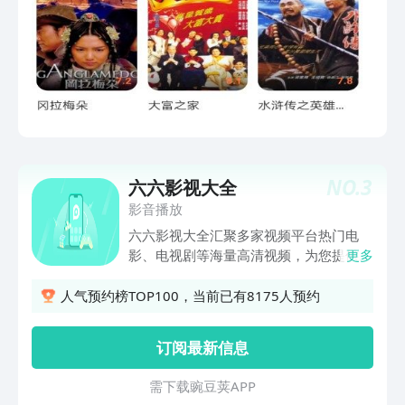
NO.
3
六六影视大全
影音播放
六六影视大全汇聚多家视频平台热门电
影、电视剧等海量高清视频，为您提供海
更多
量资源。热门影视更新快，高清在线随心
看，流畅体验无卡顿！就在六六影视大
人气预约榜TOP100，当前已有8175人预约
全，看片在也不发愁！
订阅最新信息
需 下 载 豌 豆 荚 A P P