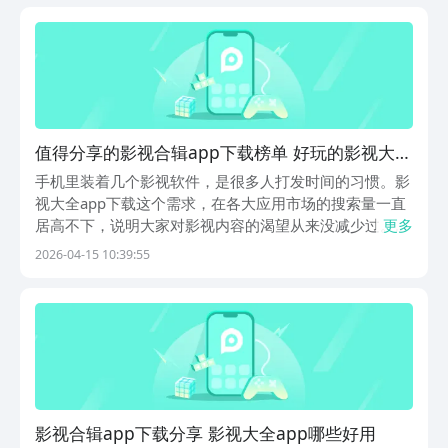
自带的净化功能，能拦住那些偷偷跟着装的乱七八糟的...
值得分享的影视合辑app下载榜单 好玩的影视大全
app下载推荐
手机里装着几个影视软件，是很多人打发时间的习惯。影
视大全app下载这个需求，在各大应用市场的搜索量一直
居高不下，说明大家对影视内容的渴望从来没减少过。不
更多
同平台的内容方向差异很大，用户群体也各有侧重。小编
2026-04-15 10:39:55
整理了几款在用户中口碑较好的影视软件，总有一款能对
上你的胃口。选对平台，观影体验会好很多，也省去了...
影视合辑app下载分享 影视大全app哪些好用