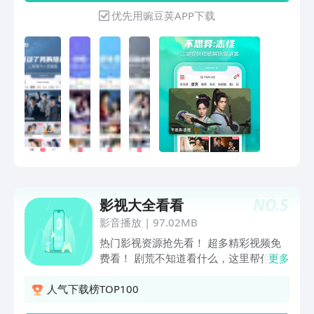
隐秘；《谁动了我的隐私》独播：复仇女
优先用豌豆荚APP下载
携恨归来！揭开恶魔医生背后黑幕；《护
花》独播：演绎战乱年代家国情仇；《夙
夜集》独播：女将军复活揭开灭门真相；
《大玉儿传奇》：景甜从天真格格到铁血
太后；《假面迷情》独播：重生千金与豪
门总裁三日定情；《不思异：志怪》独
播：江湖捉妖师破解妖祟谜案；《我的宠
物少将军》独播：田曦薇演绎跨物种的奇
妙爱情；《胭脂似火》独播：许佳琪李卓
扬深陷权爱斗争；《洛基》：惊心动魄的
时空历险即将来临；《楚乔传》：赵丽颖
乱世混战逆转命运；《那年花开月正
NO.
5
影视大全看看
圆》：孙俪演绎陕西女首富的精彩一生;
《权力的游戏》：铁王座之争落下帷幕；
影音播放
|
97.02MB
《风月变》：蝶变少女唯爱霸道将军；
热门影视资源抢先看！ 超多精彩视频免
《他在逆光中告白》独播，都市悬爱甜爽
费看！ 剧荒不知道看什么，这里帮你快
更多
剧掀浪漫风暴；《小猪佩奇》第十季：佩
速了解热播内容 爆笑解说、丝滑剪辑，
奇的新朋友闪亮登场；《男人的战争》独
一部内容不同体验 新剧资讯、热播指南
人气下载榜TOP100
播：于和伟应采儿情定商海；《无心法
预告解析、影讯影评 想你所想、看你所