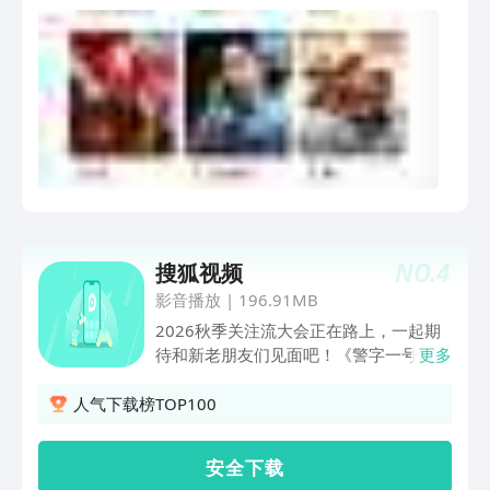
NO.
4
搜狐视频
影音播放
|
196.91MB
2026秋季关注流大会正在路上，一起期
待和新老朋友们见面吧！《警字一号》：
更多
落魄刑警带队硬核追凶；《九个弹孔》：
草根战士逆袭封神；《战火英雄》：凌潇
人气下载榜TOP100
肃戴娇倩书写红色青春；《欢迎回我的频
道》：李纯万茜职场交锋破局生长；《谁
安 全 下 载
动了我的隐私》独播：三桩奇案直入人性