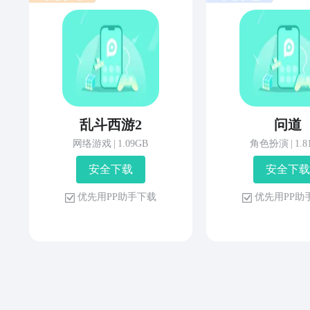
乱斗西游2
问道
网络游戏
|
1.09GB
角色扮演
|
1.
安 全 下 载
安 全 下 载
优 先 用 P P 助 手 下 载
优 先 用 P P 助