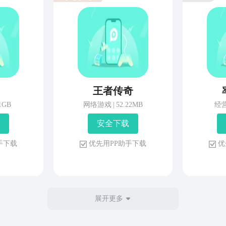
王者传奇
81GB
网络游戏
|
52.22MB
经
安 全 下 载
 手 下 载
优 先 用 P P 助 手 下 载
优 
展开更多