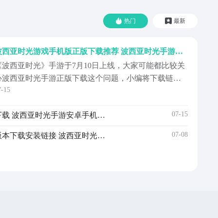
热门
最新
波西亚时光游戏手机版正版下载推荐 波西亚时光手游正版下载链接
《波西亚时光》手游于7月10日上线，大家可能都比较关
心波西亚时光手游正版下载这个问题，小编将下载链接
7-15
放在下方，想体验一下这个游戏的朋友可以点击链接进
入九游游戏专区进行下载，并关注游戏的最新消息。以
07-15
波西亚时光游戏手机版正版下载 波西亚时光手游安卓手机版下载
下是一些关于波西亚时光手游的介绍和建议，希望对大
家有所帮助。【波西亚时光】最新版下载地
07-08
波西亚时光游戏手机版最新版本下载安装链接 波西亚时光手游安卓下载链接推荐
址》》》》》#波西...