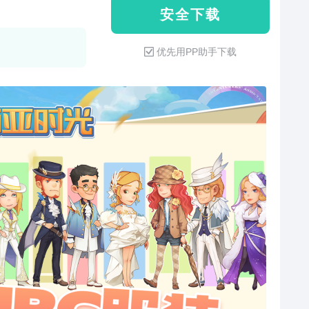
安 全 下 载
优先用PP助手下载