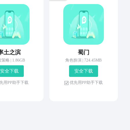
率土之滨
蜀门
营策略
|
1.86GB
角色扮演
|
724.45MB
安 全 下 载
安 全 下 载
先 用 P P 助 手 下 载
优 先 用 P P 助 手 下 载