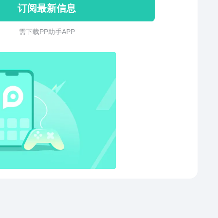
订阅最新信息
个宠物同一个时间! 全球的排行榜 成就:5级 保留最高
个成绩 角色图像高分辨率，适合各种设备! 游戏音效刺激!
需 下 载 P P 助 手 A P P
保留游戏下次继续玩，不担心要重玩! 玩游戏时绝对不显
- Add 6 new hard levels - Fix bugs