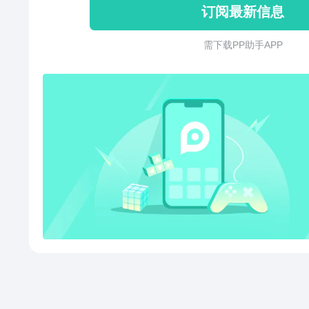
订阅最新信息
快乐尽在弹指间！
需 下 载 P P 助 手 A P P