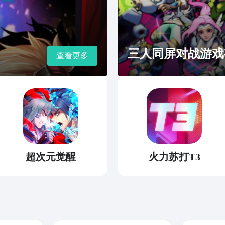
三人同屏对战游戏
查看更多
超次元觉醒
火力苏打T3