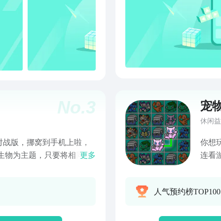
No.
3
宠
休闲益
对战版，挪窝到手机上啦，
你想
生物为主题，只要将相同的
更多
连看游
规则简单容易上手。游戏界
连连看
闯关模式体验破关的喜悦之
配相
人气预约榜TOP10
更大的挑战性。随时随地连
的游戏
。它操作简单，且不乏挑战
子像在
时，智慧生活、连接你我，
滑玩