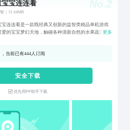
No.
2
童宝宝连连看
智
|
31.64MB
宝宝连连看是一款既经典又创新的益智类精品单机游戏
可爱的宝宝梦幻天地，触碰各种清新自然的水果蔬菜 萌
更多
然，缤纷可口，水果连线，让我们一起来水果连连看
 【游戏有特色】 1、多种纷乱香甜的水果、清新自然的
0 ，当前已有444人订阅
以及香甜可口的点心，萌萌哒让你爱不释手。 2、多种模
翻天！休闲模式、极速模式、无限模式、地狱模式、经
式… 儿童宝宝连连看玩法简单，高分不易。敢来挑战？
安 全 下 载
优先用PP助手下载