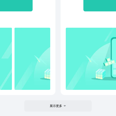
匹配两
的5
自动
示广告! 
展示更多