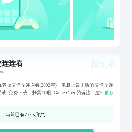
No.
4
物连连看
智
玩老版皮卡丘连连看(2002年)，电脑上最正版的皮卡丘连
戏?免费下载，赶紧来吧! Game Onet 的玩法，皮卡丘
更多
，Kawai Game 2002: 这个游戏需要你利用鼠标点击匹
同的两个宠物并最多只能有2个转折。这是一个非常简单
0 ，当前已有757人预约
,随时随地你都可以玩! 《游戏介绍》 横版，9x16个格
电脑一样 普通模式：7等级 高级模式：43等级 支持点
法：两个宠物近距离时，点滑非常简单! 支持多点触控：