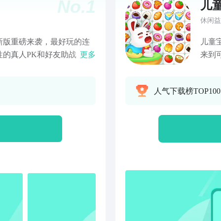
No.
1
儿
休闲益
新版重磅来袭，最好玩的连
儿童
的真人PK和好友助战，战
更多
来到
奖品丰富，钻石完美拿到手
趣自
的排行榜活动，让你赢取海
吧！
人气下载榜TOP10
觉效果，新颖华丽的道具，
蔬菜
！两种特色鲜明的玩法，爽
式玩
合，小伙伴们等你一起玩！
典模