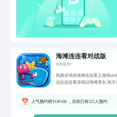
海滩连连看对战版
休闲益智
风靡全球的海滩连连看之激情pk
这款连连看游戏以海滩美女,海洋
两个图案连在一起就可以消除，
面精美，经典的音效搭配。除了
人气预约榜TOP100 ，当前已有221人预约
外；还有对战PK模式，让亲们有
一把，看看自己能击败多少对手
性，让你永远玩不腻！娱乐的同