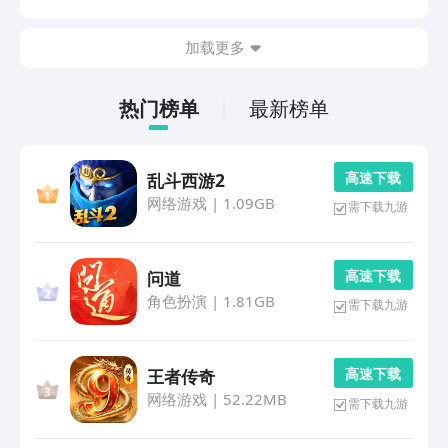
的App软件能够更加畅快的观看精彩的影视资源内容，从
而让大家更好的沉浸在影视资源剧情内容的变化发...
加载更多
热门榜单
最新榜单
高 速 下 载
乱斗西游2
网络游戏
|
1.09GB
需下载九游
高 速 下 载
问道
角色扮演
|
1.81GB
需下载九游
高 速 下 载
王者传奇
网络游戏
|
52.22MB
需下载九游