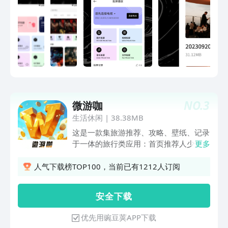
NO.
3
微游咖
生活休闲
|
38.38MB
这是一款集旅游推荐、攻略、壁纸、记录
于一体的旅行类应用：首页推荐人少景美
更多
的宝藏目的地，涵盖国内外景点；旅游攻
略板块详解热门景区玩法；风景壁纸分区
人气下载榜TOP100，当前已有1212人订阅
提供多样美图；旅行记录功能支持步数关
联、记账、写日记、做清单，助你轻松规
安 全 下 载
划与记录旅程。
优先用豌豆荚APP下载