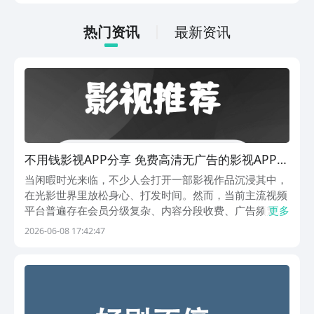
法很简单，通过以下的链接即可先来看一
下游戏的主要乐趣吧。
热门资讯
最新资讯
不用钱影视APP分享 免费高清无广告的影视APP榜
单合集
当闲暇时光来临，不少人会打开一部影视作品沉浸其中，
在光影世界里放松身心、打发时间。然而，当前主流视频
平台普遍存在会员分级复杂、内容分段收费、广告频繁等
更多
问题，让用户难以获得流畅纯粹的观影体验。为此，本文
2026-06-08 17:42:47
精选几款主打免费、无强制消费、资源丰富的影视类应
用，满足不同用户的观剧需求。1、《特狗影视》特狗影
视