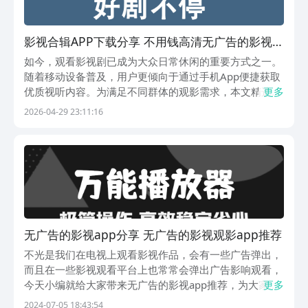
影视合辑APP下载分享 不用钱高清无广告的影视大
全APP榜单合集
如今，观看影视剧已成为大众日常休闲的重要方式之一。
随着移动设备普及，用户更倾向于通过手机App便捷获取
优质视听内容。为满足不同群体的观影需求，本文精选五
更多
款功能完善、资源丰富、体验流畅的影视类应用，全部支
2026-04-29 23:11:16
持免费在线播放，涵盖经典老片、当季热播剧、热门综艺
及海外精品内容，助您轻松告别剧荒。1.《电视大全
无广告的影视app分享 无广告的影视观影app推荐
不光是我们在电视上观看影视作品，会有一些广告弹出，
而且在一些影视观看平台上也常常会弹出广告影响观看，
今天小编就给大家带来无广告的影视app推荐，为大家分
更多
享几款真正实现广告零出现的App，让大家通过这些优质
2024-07-05 18:43:54