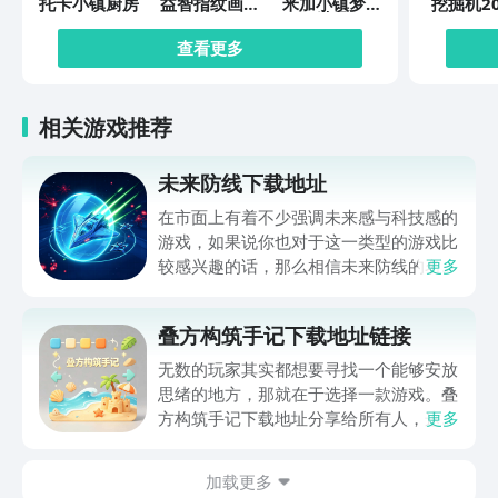
托卡小镇厨房
益智指纹画画
米加小镇梦幻
挖掘机20
板
世界
查看更多
相关游戏推荐
未来防线下载地址
在市面上有着不少强调未来感与科技感的
游戏，如果说你也对于这一类型的游戏比
较感兴趣的话，那么相信未来防线的名字
更多
你一定是听说过的，小编今天的内容中为
你准备的就是未来防线下载预约的。的相
叠方构筑手记下载地址链接
关链接，在最近这款游戏的热度非常之
高，无论是先进前卫的背景设定，还是紧
无数的玩家其实都想要寻找一个能够安放
张有趣的战斗玩法，都吸引着不少同学的
思绪的地方，那就在于选择一款游戏。叠
关注，你是否也想要提前进行预约，方便
方构筑手记下载地址分享给所有人，这一
更多
在开服之后立即下载呢？那么千万别错过
款游戏玩起来还是比较简单的，主要是以
今天文章中的这些内容。
休闲体验为主，可以满足大家的体验心
加载更多
情。如果大家想要下载这款游戏，其实方