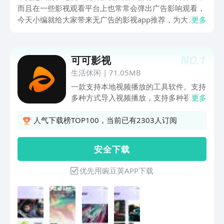
而且在一些影视观看平台上也常常会弹出广告影响观看，
今天小编就给大家带来无广告的影视app推荐，为大家分
更多
享几款真正实现广告零出现的App，让大家通过这些优质
的App软件能够更加畅快的观看精彩的影视资源内容，从
而让大家更好的沉浸在影视资源剧情内容的变化发展中。
NO.
1
可可影视
生活休闲
|
71.05MB
一款支持本地视频播放的工具软件。支持
多种方式导入视频播放，支持多种视频格
更多
式播放。精彩丰富的电影解读，带给您不
一样的体验。海量高清影视壁纸，丰富您
人气下载榜TOP100，当前已有2303人订阅
的手机图库，喜欢的图片，可随心下载保
存到手机。
安 全 下 载
优先用豌豆荚APP下载