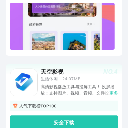
NO.
4
天空影视
生活休闲
|
24.07MB
高清影视播放工具与投屏工具！ 投屏播
放：支持图片、视频、音频、文件投屏播
更多
放与操作； 影视播放：支持相册导入、
本地导入视频播放； 全能文件夹：接收
人气下载榜TOP100
文件夹、加密文件夹保护重要文件； 影
视解读：当前热门影视图文解读，带您深
安 全 下 载
度体会影视精彩；屏的需求！