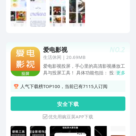
NO.
2
爱电影视
生活休闲
|
20.69MB
爱电影视投屏，手心里的高清影视播放工
具与投屏工具！ 具体功能包括： 投屏播
更多
放：支持图片、视频、音频、画板等媒体
文件投屏播放与操作； 影视播放：支持
人气下载榜TOP100，当前已有7115人订阅
相册导入、本地导入视频播放； 影视解
读：当前热门影视图文解读，带您深度体
安 全 下 载
会影视精彩；屏的需求！
优先用豌豆荚APP下载