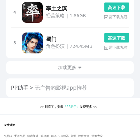
高 速 下 载
率土之滨
4
经营策略
|
1.86GB
需下载九游
高 速 下 载
蜀门
5
角色扮演
|
724.45MB
需下载九游
加载更多
PP助手
无广告的影视app推荐
>>
到底了，安装
「PP助手」
发现更多
<<
友情链接
交易猫
手游交易
游戏加速
豌豆荚
BIUBIU加速器
九游
软件大全
游戏大全