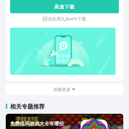
卡，定期大量更新，闯关不断！ *创新设
高 速 下 载
计的辅助道具，挑战高分，玩法多元化！
*真实物理碰撞效果，炫丽的游戏画面，
优先用九游APP下载
完美的游戏体验！
加载更多
相关专题推荐
免费祖玛游戏大全有哪些