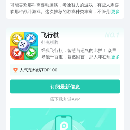
可能喜欢那种需要动脑筋，考验智力的游戏，有些人则喜
欢那种战斗游戏。这次推荐的游戏种类丰富，不管是哪一
更多
种玩家，总能在里面找到大家喜欢的。玩游戏不仅能让人
放松，还能帮大家释放压力。结束一天忙碌的工作，玩上
几把游戏，简直就像给紧绷的神经做了个马杀鸡，整个人
NO.
1
飞行棋
都会感觉轻松不少。
扑克棋牌
经典飞行棋，智慧与运气的比拼！ 众里
寻他千百度，暮然回首，那人却在玩飞行
更多
棋！我儿时的欢乐飞行棋游戏，终于又在
现代相遇，映入你眼帘的这场飞行棋大
人气预约榜TOP100
战，拥有数以百计的精选关卡，全新有趣
的棋盘设计，配上精美的UI界面，给你独
订阅最新信息
特的飞行游戏体验！这样一款飞行棋游戏
就这样出现在手机里，瞬间勾起你的思
需 下 载 九 游 A P P
绪，重新给你带来快乐，真爱相随！