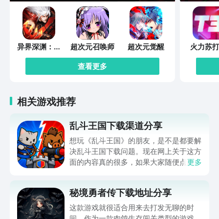
异界深渊：觉
超次元召唤师
超次元觉醒
火力苏打
醒
查看更多
相关游戏推荐
乱斗王国下载渠道分享
想玩《乱斗王国》的朋友，是不是都要解
决乱斗王国下载问题。现在网上关于这方
面的内容真的很多，如果大家随便点击陌
更多
生链接，就很容易遇到安装包信息不完整
的情况。想省去这些麻烦，直接通过九游
秘境勇者传下载地址分享
app进行下载会更加方便，九游是手游福
利最多的游戏平台，在这里不仅能够看到
这款游戏就很适合用来去打发无聊的时
游戏资源，还能及时查看后续的消息、活
间。作为一款肉鸽生存闯关类型的游戏，