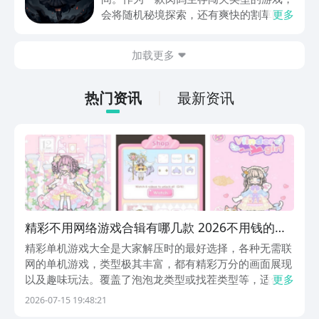
动内容等相关信息。
会将随机秘境探索，还有爽快的割草闯关
更多
全部都放在一起。秘境勇者传下载地址是
在什么地方呢？玩家只需要通过以下的链
加载更多
接就可以下载。游戏的上手门槛还是比较
低的，一只手就可以操控，很适合用来去
打发无聊的时间，可玩性真的比较高。
热门资讯
最新资讯
精彩不用网络游戏合辑有哪几款 2026不用钱的单
机榜单6before_1
精彩单机游戏大全是大家解压时的最好选择，各种无需联
网的单机游戏，类型极其丰富，都有精彩万分的画面展现
以及趣味玩法。覆盖了泡泡龙类型或找茬类型等，适合于
更多
所有年龄段的人群可轻松选择，这些都可率先在阿里巴巴
2026-07-15 19:48:21
灵犀互娱旗下的九游领取福利并安装，九游作为手游福利