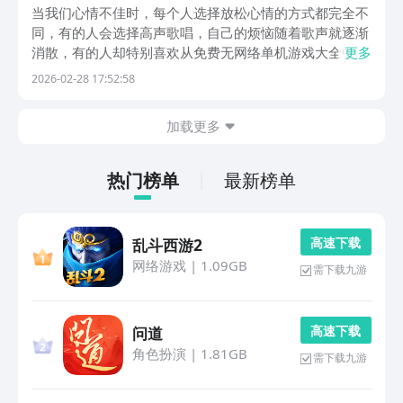
机榜单9排行before_12026
当我们心情不佳时，每个人选择放松心情的方式都完全不
同，有的人会选择高声歌唱，自己的烦恼随着歌声就逐渐
消散，有的人却特别喜欢从免费无网络单机游戏大全中正
更多
确挑选。躺在床上或者是乘坐车辆时都可随时畅玩，此类
2026-02-28 17:52:58
型的游戏覆盖的领域比较多，比如包括消除或者是回答问
题等等。不妨跟随小编仔细了解游戏的背景故事和具体
加载更多
的...
热门榜单
最新榜单
高 速 下 载
乱斗西游2
网络游戏
|
1.09GB
需下载九游
高 速 下 载
问道
角色扮演
|
1.81GB
需下载九游