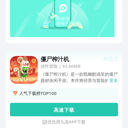
NO.
3
僵尸榨汁机
动作冒险
|
93.06MB
《僵尸榨汁机》是一款既幽默搞笑的僵尸
题材休闲手游。本作将经营与冒险的元素
更多
结合起来，形成了一种有趣的玩法。游戏
内，你所扮演的外星人经营了一家果汁
人气下载榜TOP100
店，需要将外星球上的各类僵尸抓来帮你
生产果汁。这些果汁经常脱销，所以为了
高 速 下 载
维持生意，并制作出更高档的饮品，你必
须不断深入野外捕获更稀有的僵尸。努力
优先用九游APP下载
吧，各位！