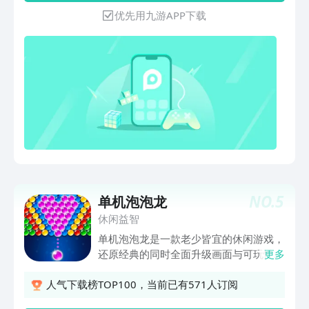
优先用九游APP下载
NO.
5
单机泡泡龙
休闲益智
单机泡泡龙是一款老少皆宜的休闲游戏，
还原经典的同时全面升级画面与可玩性。
更多
在这里你可以体验到畅游美妙的海底世
界，一起和美人鱼开启冒险，拯救海底生
人气下载榜TOP100，当前已有571人订阅
物吧！ 游戏特色： *全新设计的经典关