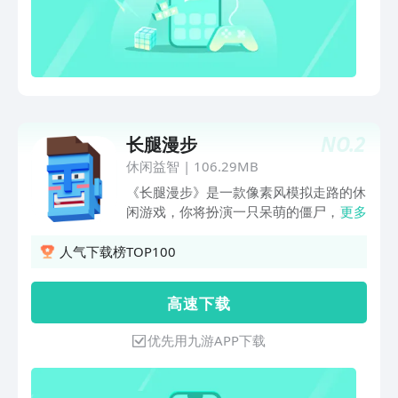
NO.
2
长腿漫步
休闲益智
|
106.29MB
《长腿漫步》是一款像素风模拟走路的休
闲游戏，你将扮演一只呆萌的僵尸，通过
更多
点击屏幕操控双腿行走在危机四伏的大道
上。除了要避免踩到道路上的缝隙和炸
人气下载榜TOP100
弹，还要谨防飞驰的汽车以及路面上的滑
雪，一不小心就会花样go die!
高 速 下 载
优先用九游APP下载