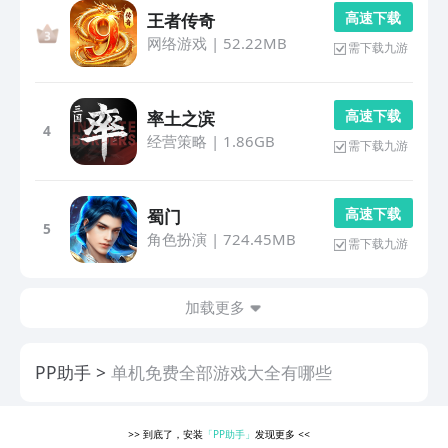
高 速 下 载
王者传奇
网络游戏
|
52.22MB
需下载九游
高 速 下 载
率土之滨
4
经营策略
|
1.86GB
需下载九游
高 速 下 载
蜀门
5
角色扮演
|
724.45MB
需下载九游
加载更多
PP助手
单机免费全部游戏大全有哪些
>>
到底了，安装
「PP助手」
发现更多
<<