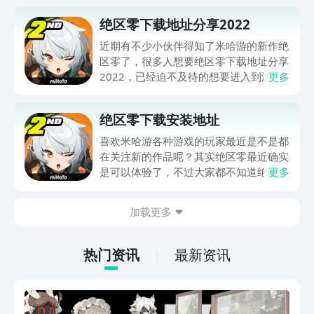
绝区零下载地址分享2022
近期有不少小伙伴得知了米哈游的新作绝
区零了，很多人想要绝区零下载地址分享
2022，已经迫不及待的想要进入到游戏
更多
中去了，大家不要着急，想让小编整理一
下这款游戏的相关介绍，让大家先了解了
绝区零下载安装地址
解这款游戏再往后进行操作吧。
喜欢米哈游各种游戏的玩家最近是不是都
在关注新的作品呢？其实绝区零最近确实
是可以体验了，不过大家都不知道绝区零
更多
下载安装地址的话是很难体验到的，本期
就为大家带来绝区零下载安装地址的内
加载更多
容，大家可以通过本期的介绍来了解上面
的玩法哦。
热门资讯
最新资讯