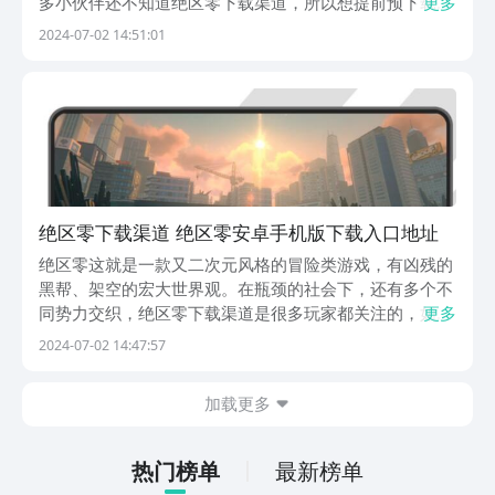
多小伙伴还不知道绝区零下载渠道，所以想提前预下载的
更多
小伙伴们点击下方的链接即可，不少小伙伴可能对于游戏
2024-07-02 14:51:01
具体情况还不太了解，也可以通过本文进一步了解一下该
游戏。【绝区零】最新版预约/下载》》》》》#绝区零...
绝区零下载渠道 绝区零安卓手机版下载入口地址
绝区零这就是一款又二次元风格的冒险类游戏，有凶残的
黑帮、架空的宏大世界观。在瓶颈的社会下，还有多个不
同势力交织，绝区零下载渠道是很多玩家都关注的，如果
更多
大家对这一个游戏有兴趣，就可以选择关注下面的链接到
2024-07-02 14:47:57
游戏中去尽情的体验一下。《绝区零》最新预约下载地
址》》》》》#绝区零#《《《《《游戏将会在7月4日
加载更多
正...
热门榜单
最新榜单