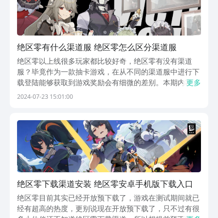
绝区零有什么渠道服 绝区零怎么区分渠道服
绝区零以上线很多玩家都比较好奇，绝区零有没有渠道
服？毕竟作为一款抽卡游戏，在从不同的渠道服中进行下
载登陆能够获取到游戏奖励会有细微的差别。本期内容小
更多
编就为大家带来相应的 绝区零怎么区分渠道服的方法以
2024-07-23 15:01:00
及攻略，我们一起来看吧！在这里明确的告诉小伙伴们绝
区零这款游戏是可以通过第三方来登陆和体验游戏，所以
游...
绝区零下载渠道安装 绝区零安卓手机版下载入口
绝区零目前其实已经开放预下载了，游戏在测试期间就已
经有超高的热度，更别说现在开放预下载了，只不过有很