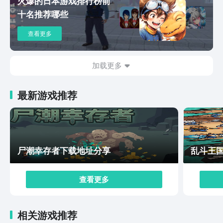
火爆的日本游戏排行榜前
玩家带来不一样的战斗体验。在任务中，玩家可以根据个
十名推荐哪些
人的喜好，然后去做出枪支的选择。在完成任务之后，还
能有机会去解锁一些不一样的枪支，甚至可以去升级枪，
查看更多
整个过程都不需要浪费时间。让大家去感受不一样的武器
装备，如此高清的画质让人完全沉浸于对战的精彩中，所
有的一切都等待着大家开。绝区零下载渠道如上所示，如
加载更多
果玩家对这一款游戏有兴趣，就可以点击以上的链接。游
戏中有酣畅淋漓的对战，还有清晰的画面，更有多种不一
最新游戏推荐
样的玩法，相信玩家在看到这些玩法时都会有一种不一样
的感受，希望大家能够引起重视。
尸潮幸存者下载地址分享
乱斗王
查看更多
相关游戏推荐