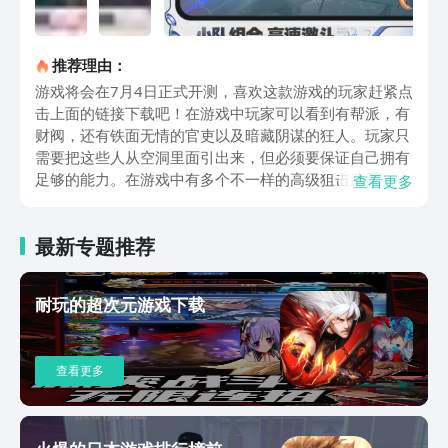
推荐理由：
游戏将会在7月4日正式开测，喜欢这款游戏的玩家赶紧点
击上面的链接下载吧！在游戏中玩家可以看到有帮派，有
财阀，还有铁面无情的官吏以及暗藏阴谋的狂人。玩家只
需要把这些人从空洞里面引出来，但必须要保证自己拥有
足够的能力。在游戏中有多个不一样的高级狙击武器，每
查看更多
种不同的类型都非常的丰富，每一个装备都可以迅速的帮
助大家去完成特殊的战斗。这里的每一次战斗都让人觉得
最新专题推荐
比较过瘾，还能解锁新的玩法以及不一样的城市场景。游
戏中有真实的画面感，还有狙击战斗的过程中会让大家在
玩的时候非常的过瘾。在战斗的过程中，大家还需要节省
耐玩的超次元游戏下载
子弹。如此才能够更快地消灭敌人，总之逼真的屏幕设计
以及浩瀚的地图设计可以100%还原游戏的拍摄体验。游
戏中有丰富的战场地形，玩家可以选择随意切换，在每次
查看更多
切换之后就能拥有一种与众不同的射击体验。多种不一样
的机甲，可以选择丰富的乱斗模式，还能解锁新的玩法。
这款游戏中玩家可以尽情的感受刺激的体验，玩家的等级
还会伴随机甲少女而逐渐的提升，那些大量的材料可以给