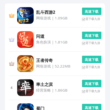
高 速 下 载
乱斗西游2
网络游戏
|
1.09GB
需下载九游
高 速 下 载
问道
角色扮演
|
1.81GB
需下载九游
高 速 下 载
王者传奇
网络游戏
|
52.22MB
需下载九游
高 速 下 载
率土之滨
4
经营策略
|
1.86GB
需下载九游
高 速 下 载
蜀门