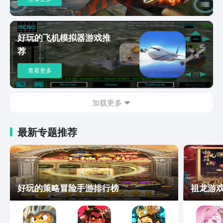
好玩的飞机模拟器游戏推
荐
查看更多
加载更多
最新专题推荐
好玩的策略冒险手游排行榜
祖龙游