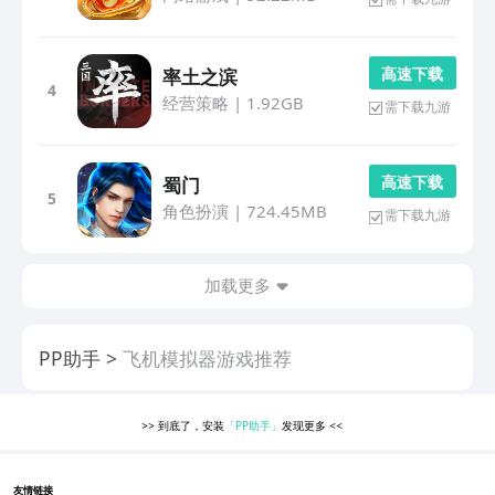
高 速 下 载
率土之滨
4
经营策略
|
1.92GB
需下载九游
高 速 下 载
蜀门
5
角色扮演
|
724.45MB
需下载九游
加载更多
PP助手
飞机模拟器游戏推荐
>>
到底了，安装
「PP助手」
发现更多
<<
友情链接