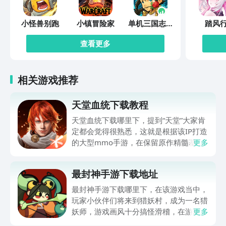
小怪兽别跑
小镇冒险家
单机三国志外
踏风
传
查看更多
相关游戏推荐
天堂血统下载教程
天堂血统下载哪里下，提到“天堂”大家肯
定都会觉得很熟悉，这就是根据该IP打造
的大型mmo手游，在保留原作精髓基础
更多
上，给众多玩家伙伴们打造了全新冒险体
验，世界观得到完整还原，职业体系，战
最封神手游下载地址
斗策略都有深度创新，肯定有不少伙伴都
很想玩，可提前在九游平台预约，手游福
最封神手游下载哪里下，在该游戏当中，
利最有性价比APP，身后有阿里巴巴灵犀
玩家小伙伴们将来到猎妖村，成为一名猎
互娱大厂支持，节假日活动来临时刻，还
妖师，游戏画风十分搞怪滑稽，在游玩过
更多
有万元无门槛券能抽，0元畅玩。
程中总是忍俊不禁，冲淡了特别紧张的战