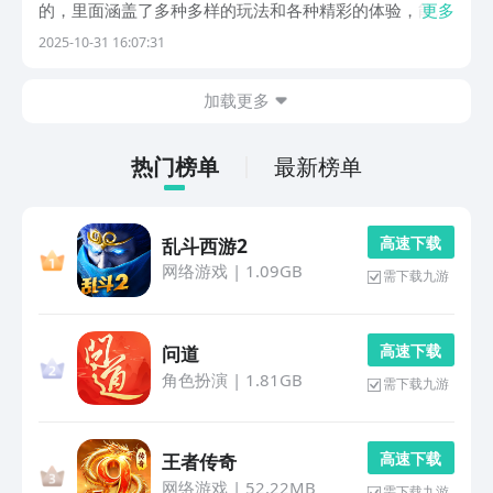
的，里面涵盖了多种多样的玩法和各种精彩的体验，能够
更多
在驾驶飞机的过程中感受到在天空中自由翱翔的感觉，还
2025-10-31 16:07:31
可以挑选自己喜欢的飞机，包括战斗机来进行作战，感受
驾驶飞机带来的刺激与畅快，体验到飞行的无限魅力。
加载更多
1...
热门榜单
最新榜单
高 速 下 载
乱斗西游2
网络游戏
|
1.09GB
需下载九游
高 速 下 载
问道
角色扮演
|
1.81GB
需下载九游
高 速 下 载
王者传奇
网络游戏
|
52.22MB
需下载九游