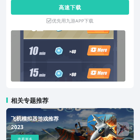
这些障碍才能通过。1.控制飞机，以避免
高 速 下 载
导弹，确保生存尽可能多的，并赢得更高
的分数!2.这是一款非常有趣的休闲敏捷
优先用九游APP下载
手游。3.游戏玩法非常简单，玩家将控制
一架飞机，在各种场景中躲避不断追击的
导弹。
相关专题推荐
飞机模拟器游戏推荐
2023
查看更多