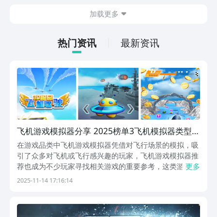
斗感受，游戏整体玩法也比较多样化，肯
加载更多
定有不少朋友感兴趣，但不知道哪里下
载，其实九游现在就能预约，手游福利最
有性价比的APP，身后有阿里巴巴灵犀互
热门资讯
最新资讯
娱大厂支持，玩手游就到九游，海量代金
券，成长礼包等待朋友们领取，感受战力
飙升的感觉。
飞机游戏模拟器分享 2025榜单3飞机模拟器类型的
游戏before_1
在游戏品类中飞机游戏模拟器凭借对飞行场景的模拟，吸
引了众多对飞机或飞行感兴趣的玩家，飞机游戏模拟器推
荐也成为不少玩家寻找相关游戏的重要参考，这类游戏在
更多
模拟程度上跨度较大，既包含简单的飞行模拟也涵盖复杂
2025-11-14 17:16:14
的战斗机模拟，能适配不同玩家的需求，飞机游戏模拟器
以空战为主要场景，区别于传统的陆地场景游戏，为玩
家...