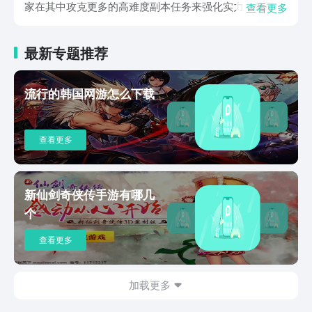
家在其中攻克更多的高难度副本任务来强化实力，领取到
查看更多
优质的武器装备和资源，同时还能够拿到相应的奖励，可
以使用它来购买更多的物资，这种玩法设计还是比较人性
最新专题推荐
化的。设置了单打独斗的单兵作战游戏模式，玩家可以使
用自身的实力来解决更多的个人副本任务要求，挑战起来
的滋味还是特别有意思的，同时还拥有着团战的玩法，可
流行的韩国网游怎么下载
以与更多的小伙伴们结成联盟来挑战更多劲爽的团战副
本，这种玩法能够让你获取到更多的互动式游戏乐趣。游
戏所配置的主线剧情也是十分有意思的，能够通过不断的
查看更多
完成任务来进行持续推进，感受到更多原汁原味的故事情
节，玩起来欢乐无穷。此外所配置的探索音效也是特别好
听的，让你可以全身心的放松来进行更加有趣的换修仙体
验，玩起来绝对让你欲罢不能。上述的内容分享便是遮天
新仙剑奇侠传手游有哪几
凡尘一叶预约教程的所有详情了。你可以选择任何一个角
个
色来进行一路的历练操作，通过不断的努力来击杀更多的
对手，获取到海量的资源，让自己变得更加强大。总的来
查看更多
说，该游戏的可玩性和互动性还是特别不错的，值得玩家
来进行沉浸式感受。
加载更多