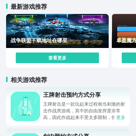
最新游戏推荐
战争联盟下载地址在哪里
卓盈魔
查看更多
相关游戏推荐
王牌射击预约方式分享
王牌射击是一款玩起来过程相当刺激的射
击作战类游戏，其中的自由发挥度非常
高，因此作战起来不受太多限制，你尽可
更多
以使用其中的武器和交通工具，感受起起
来还是相当畅快过瘾的。那么，王牌射击