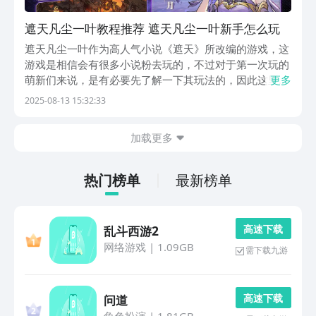
遮天凡尘一叶教程推荐 遮天凡尘一叶新手怎么玩
遮天凡尘一叶作为高人气小说《遮天》所改编的游戏，这
游戏是相信会有很多小说粉去玩的，不过对于第一次玩的
萌新们来说，是有必要先了解一下其玩法的，因此这里就
更多
给到大家一份遮天凡尘一叶攻略，这样才好去上手这新
2025-08-13 15:32:33
作，想要快速入坑的话，新人伙伴们不妨先看完下面的攻
略，后续玩的时候就更容易展开冒险了。首先来说一下其
加载更多
主...
热门榜单
最新榜单
高 速 下 载
乱斗西游2
网络游戏
|
1.09GB
需下载九游
高 速 下 载
问道