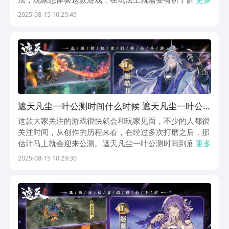
以看一下这款游戏有哪一些主要的精彩之处？为什么会吸
2025-08-15 10:29:49
引无数玩家的关注？《遮天：凡尘一叶》最新下载预约地
址》》》》》#遮天：凡尘一叶#《《《《《游戏中会有...
遮天凡尘一叶公测时间什么时候 遮天凡尘一叶公
测时间推荐
这款大家关注的游戏很快就会和玩家见面，不少的人都很
关注时间，从创作的历程来看，在经过多次打磨之后，那
估计马上就会迎来公测。遮天凡尘一叶公测时间到底是什
更多
么时候呢？这就是今天所要为大家分享的内容，感兴趣的
2025-08-15 10:29:30
玩家都可以来看看，了解一下这款游戏的具体内容。《遮
天：凡尘一叶》最新下载预约地址》》》》》#遮天：
凡...