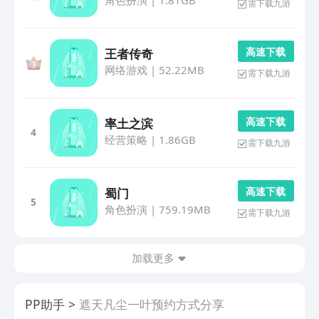
角色扮演
|
1.81GB
需下载九游
高 速 下 载
王者传奇
网络游戏
|
52.22MB
需下载九游
高 速 下 载
率土之滨
4
经营策略
|
1.86GB
需下载九游
高 速 下 载
蜀门
5
角色扮演
|
759.19MB
需下载九游
加载更多
PP助手
遮天凡尘一叶预约方式分享