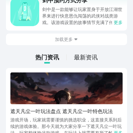
剑中预约方式分享
预约方式是怎样的呢？小编接下来就为玩
家介绍具体的教程，感兴趣的朋友就来看
剑中是一款能够让玩家置身于开放江湖世
看吧。
界来进行快意恩仇闯荡的武侠对战类游
戏。该游戏设置的故事情节充满了传奇色
更多
彩，你尽可以在刀光剑影之中玩出更多的
花样，探索其中的精彩内容。那么怎么进
加载更多
行剑中预约呢？想要了解具体操作的朋友
就看过来吧，让你快速的体验该游戏。
热门资讯
最新资讯
遮天凡尘一叶玩法盘点 遮天凡尘一叶特色玩法
游戏开场，玩家就需要谨慎的挑选职业，这直接关系到后
续的游戏体验。那今天就为大家分享一下遮天凡尘一叶玩
法，玩家想体验这款游戏，在玩法上就需要有所了解。可
更多