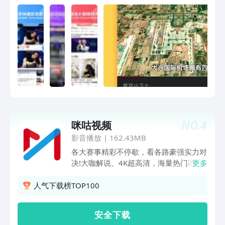
的，每晚都有经典连载读给你听〖会员特
权免广告〗视频精彩刷不停，加冠会员跳
过广告看内容〖全新高清画中画〗小屏播
放也清晰，浏览、播放同时看两不耽误
〖随手弹幕点评〗一键召唤弹幕功能，个
性评论吐槽热门视频〖赚积分换好礼〗播
放、转发、订阅赚积分，风里雨里商城等
你有什么爆料小、吐槽不满意，出门右转
来这里：新浪官方微博：@凤凰视频客户
端官方账号：@凤凰网视频 搜索公众
号“ifeng_video”用户粉丝Q群：
NO.
4
咪咕视频
384451676［加入自媒体］专注兴趣、
行业大咖，加入大风号一起玩耍！
影音播放
|
162.43MB
各大赛事精彩不停歇，看各路豪强实力对
决!大咖解说、4K超高清，海量热门赛事
更多
直播锁定咪咕视频!电视剧《悬案》看导
演算携王传君岳云鹏诠释“魔幻现实”；
人气下载榜TOP100
《野狗骨头》看市井泥泞淬炼傲骨，少年
逐光破局成长。电影《寒战1994》看藏
安 全 下 载
在回归前夜的权力寒局；《10间敢死