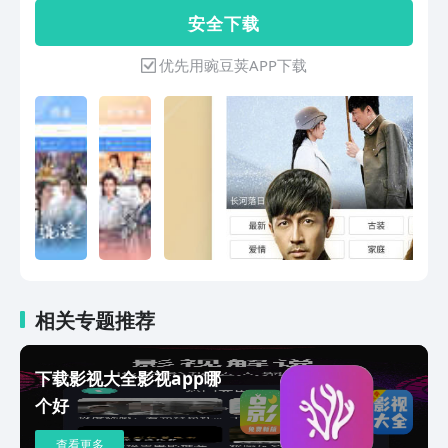
及地方台、特色直播频道随时回看，随心
MV、小说、听书、小品相声、明星、广
安 全 下 载
预约!【臻享4K 看见不一样的人世间】
场舞、健康养生、生活小常识、军事、历
《人类志》《凉子访谈录》《火星七日》
史、猎奇、体育、美食、宠物、时尚、旅
优先用豌豆荚APP下载
《毒资追踪》等热门纪录片带你足不出户
游等内容。海量视频，影视大全！你想看
感受世界！
的，这里都有！【热搜资源，看你所想】
《乌蒙深处》绝美！毛晓彤村秀舞台展示
苗绣；《时差一万公里》罗晋任素汐当网
红笑料百出；《沉默的荣耀》东海情报小
组往事；《陌上又花开》乡村振兴拼搏向
前；《真心英雄》实力派演绎英雄真实故
事；《孤战迷城》黄景瑜辛芷蕾谍战交
锋；《赤热》黄晓明王鸥携手创业；《超
体》斯嘉丽意外化身“女超人”；《王牌对
王牌第9季》 开启王牌家族2.0时代；
《奔跑吧天路篇》 奔跑吧团建一起奔赴
相关专题推荐
天路；《小猪佩奇》粉红猪小妹的日常生
活！《宝贝赳赳》适龄启蒙 亲子共玩；
下载影视大全影视app哪
更多精彩，尽在百搜视频！有任何反馈和
个好
问题，欢迎来信：fankui@baiso.com~
查看更多