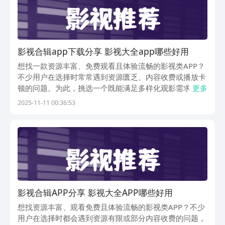
影视合辑app下载分享 影视大全app哪些好用
想找一款资源丰富、免费观看且体验流畅的影视类APP？
不少用户在选择时常常遇到资源匮乏、内容收费或播放卡
顿的问题。为此，挑选一个既能满足多样化观影需求，又
更多
能稳定更新的应用显得尤为重要。以下推荐几款实用性
2025-11-11 00:36:53
强、口碑不错的影视软件，涵盖电影、电视剧、综艺等多
种类型，适合日常休闲追剧使用，感兴趣的朋友可点击下
影视合辑APP分享 影视大全APP哪些好用
想找资源丰富、观看免费且体验流畅的影视类APP？不少
用户在选择时都会遇到资源有限或部分内容收费的问题，