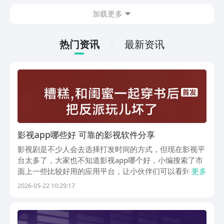
今天文章中的这些内容。
休闲体验为主，可以满足大家的体验心
加载更多
情。如果大家想要下载这款游戏，其实方
法很简单，通过以下的链接即可先来看一
下游戏的主要乐趣吧。
热门资讯
最新资讯
影视app哪些好 可靠的影视软件分享
影视剧是不少人会去选择打发时间的方式，但现在影视平
台太多了，大家也不知道影视app哪个好，小编搜索了市
面上一些比较好用的应用平台，让小伙伴们可以看到很多
更多
丰富的题材类型。其中一些虽然是小众平台，但是照样能
2026-05-22 10:29:17
给大家带来丰富的资源，且题材非常新颖。如果大家时常
需要下载应用，不妨使用豌豆荚，是现在排名第一的应...