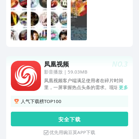
NO.
3
凤凰视频
影音播放
|
59.03MB
凤凰视频客户端满足使用者在碎片时间
里，一屏掌握热点头条的需求。现场直播
更多
热门事件，聚焦关注产生观点，精编视频
专题独特角度，覆盖海量生活趣闻头条热
人气下载榜TOP100
点视频信息，几千万人都在用你一定想试
试。〖热门视频直播〗海量干货超有料！
安 全 下 载
你的订阅和分享都意义非凡〖小视频的奇
思妙想〗搞笑的聚集地，10秒看尽脑洞
优先用豌豆荚APP下载
创意〖夜读有声书频道〗小说可以用听