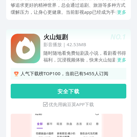
够追求更好的精神世界，总会通过追剧、旅游等多种方式
缓解压力，让身心更健康。当前影视app已经成为手机当
更多
中必不可少的，通过app追剧拥有足够的便捷性，不受时
间地点限制，只要有正确的需求就能打开手机，让我们合
理分配时间，并合理运用碎片化时间，今天为大家推荐几
NO.
1
火山短剧
款热门的观影软件。
影音播放
|
42.53MB
随时随地看免费短剧及小说，看剧看书得
福利，沉浸视频体验，快来火山短剧。
更多
【免费小说】番茄七猫正版小说，免费阅
读。热门分类，都市爽文、言情穿越、玄
人气下载榜TOP100，当前已有5455人订阅
幻修仙、武侠世界...你想看的这里都有；
【免费短剧】免费观看热门短剧，抖音全
安 全 下 载
网优质精彩视频免费看，实时更新热门影
视； 【内容多样】都市热血、甜宠言
优先用豌豆荚APP下载
情、逆袭反转、重生神医、职场婚恋等全
网热播爽剧，应有尽有； 【简洁流畅】
操作简单竖屏播放，选集播放滑动切换，
给你带来流畅的视频体验。