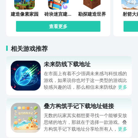
建造像素家园
砖块迷宫建造
勘探建造世界
射箭大
者
查看更多
相关游戏推荐
未来防线下载地址
在市面上有着不少强调未来感与科技感的
游戏，如果说你也对于这一类型的游戏比
较感兴趣的话，那么相信未来防线的名字
更多
你一定是听说过的，小编今天的内容中为
你准备的就是未来防线下载预约的。的相
叠方构筑手记下载地址链接
关链接，在最近这款游戏的热度非常之
高，无论是先进前卫的背景设定，还是紧
无数的玩家其实都想要寻找一个能够安放
张有趣的战斗玩法，都吸引着不少同学的
思绪的地方，那就在于选择一款游戏。叠
关注，你是否也想要提前进行预约，方便
方构筑手记下载地址分享给所有人，这一
更多
在开服之后立即下载呢？那么千万别错过
款游戏玩起来还是比较简单的，主要是以