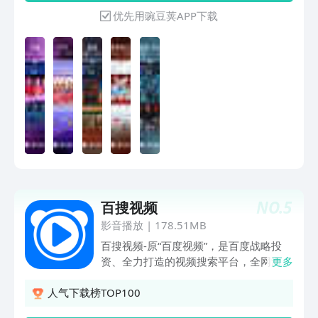
队》看蒋龙张弛带你重新定义生命。综艺
优先用豌豆荚APP下载
《国乐无双》看全新视角致敬岁月金曲、
重塑音乐表达，绽放当代华语乐坛独有的
声韵与风华；《天赐的声音第七季》看乐
坛资深唱将、新生代实力歌手以及跨界演
员，打破职业与风格的壁垒，带来多元碰
撞的舞台表达。上咪咕视频，给你好看!
热门赛事热血出击：中超、英超、西甲、
德甲、意甲、法甲、中网、NBA、WTT、
UFC人气热剧追不停:《悬案》《野狗骨
头》热播影片尽享:《寒战1994》《10间
敢死队》热播综艺宅家看:《国乐无双》
《天赐的声音第七季》【特色剧场 海量
NO.
5
百搜视频
资源任你挑选】好莱坞大片、高分经典
TVB热剧、限免抗日大剧、二次元热血动
影音播放
|
178.51MB
漫持续更新中，等你来嗨!【人气动画 少
百搜视频-原“百度视频”，是百度战略投
儿动漫乐翻天】《蜀山奇仙录第二季》
资、全力打造的视频搜索平台，全网海量
更多
《百鬼幼儿园第三季》《老蛇修仙传》等
电影、电视剧、网剧、电视直播、动漫、
与你乐享卡通时光!【千路卫视高清直播
少儿动画、综艺节目、纪录片等……应有
人气下载榜TOP100
零时差畅看】电视直播、央视专区、卫视
尽有。还有搞笑视频、游戏解说、音乐