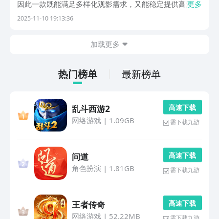
因此一款既能满足多样化观影需求，又能稳定提供高清内
更多
容的应用显得尤为重要。下面为大家推荐几款实用性强、
2025-11-10 19:13:36
口碑不错的影视软件，适合日常休闲追剧使用，感兴趣的
朋友可直接查看下方介绍并下载体验。1.《看看影视
加载更多
热门榜单
最新榜单
高 速 下 载
乱斗西游2
网络游戏
|
1.09GB
需下载九游
高 速 下 载
问道
角色扮演
|
1.81GB
需下载九游
高 速 下 载
王者传奇
网络游戏
|
52.22MB
需下载九游