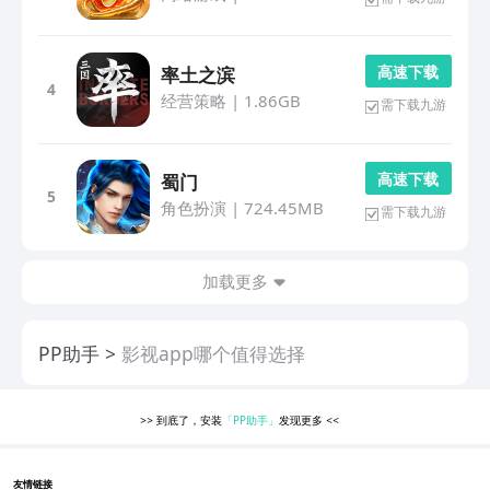
高 速 下 载
率土之滨
4
经营策略
|
1.86GB
需下载九游
高 速 下 载
蜀门
5
角色扮演
|
724.45MB
需下载九游
加载更多
PP助手
影视app哪个值得选择
>>
到底了，安装
「PP助手」
发现更多
<<
友情链接