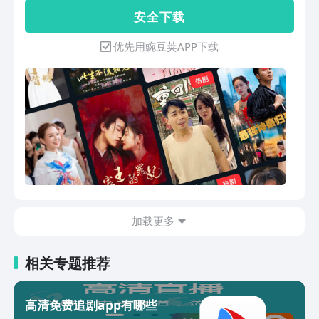
儿！〗------爱酷短剧，剧多、全免费！---
安 全 下 载
---【免费】“爱酷“是一款免费在线看短剧
视频的APP，像看电视剧那样看小说爽
优先用豌豆荚APP下载
剧！【剧多】我们为您聚合了上千部时下
火热爆款短剧、爽剧，超过100000剧
集，通通全部免费看！【大全】战神、甜
宠、神医、反转、逆袭、重生、悬疑、复
仇、恋爱、古风等等，题材类型全，满足
你所有喜好！【高清】APP设计精美，操
作简单，播放流畅丝滑，全屏沉浸式观
看，高清不卡顿，一秒入戏上头！
加载更多
相关专题推荐
高清免费追剧app有哪些