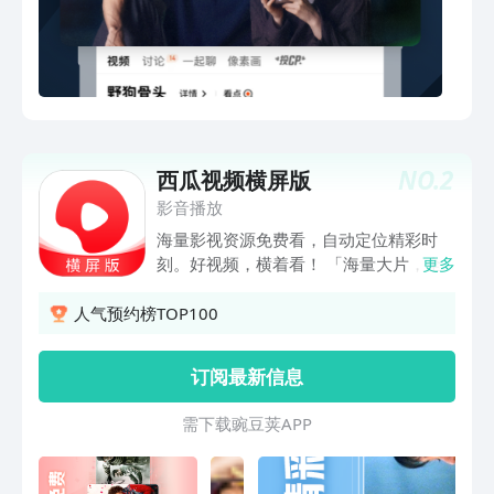
不够《女神蒙上眼》以法为刃！辛芷蕾林
雨申演绎精英律师。《玉茗茶骨》甜度爆
表！侯明昊古力娜扎互撩上头。《声生不
息·华流季》以华流为笔 共画同心圆。
《声鸣远扬2025》青春敢唱，一鸣惊
人！《水龙吟》视觉盛宴！罗云熙携众人
一秒入江湖。《再见爱人 第五季》催更
NO.
2
西瓜视频横屏版
团集结各显神通，三组爱人悬崖相见。
《向往的生活-戏如人生》带领观众走进
影音播放
充满人文情怀和戏剧艺术魅力的“向往的
海量影视资源免费看，自动定位精彩时
生活”。《欢乐家长群2》喜爽升级！张嘉
刻。好视频，横着看！ 「海量大片，全
更多
益陈好带娃新攻略。《花儿与少年·同心
部免费」 视频全免费，精彩影视剧自在
季》经典7人姐弟团回归，在旅行中成
畅享，更有高分纪录片、动漫、综艺等你
人气预约榜TOP100
长、治愈、照见自己。《披荆斩棘
来看 「横屏自动播，轻松刷视频」 全屏
2025》聚焰为辰，披荆斩棘！《初入职
高清，打造掌上影院般的播放体验；自动
订阅最新信息
场·中医季》中医大拿坐镇考核 12位青年
连播，省心看视频 「影视速看，精彩不
学徒面试各放大招。《锦绣芳华》花满盛
停」 自动定位精彩时刻，根据你的兴趣
需 下 载 豌 豆 荚 A P P
唐！杨紫李现逢场作戏情愫悄生。《全员
智能推荐，随时随地，随心刷剧 「一键
加速中2025》共赴加速之旅，感受中华
搜索，应有尽有」 最新热点、经典怀
瑰宝的无限风采！《小巷人家》闫妮李光
旧、有趣有用、好看好玩……你想看的，