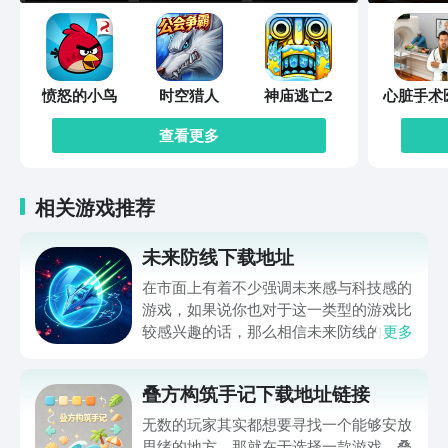
愤怒的小鸟
时空猎人
神庙逃亡2
心脏手术
模拟
查看更多
相关游戏推荐
未来防线下载地址
在市面上有着不少强调未来感与科技感的
游戏，如果说你也对于这一类型的游戏比
较感兴趣的话，那么相信未来防线的名字
更多
你一定是听说过的，小编今天的内容中为
你准备的就是未来防线下载预约的。的相
叠方构筑手记下载地址链接
关链接，在最近这款游戏的热度非常之
高，无论是先进前卫的背景设定，还是紧
无数的玩家其实都想要寻找一个能够安放
张有趣的战斗玩法，都吸引着不少同学的
思绪的地方，那就在于选择一款游戏。叠