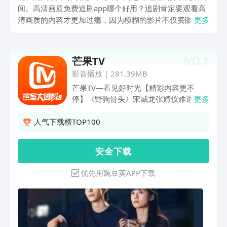
间。高清画质免费追剧app哪个好用？追剧肯定要观看高
清画质的内容才更加过瘾，因为模糊的影片不仅费眼，看
更多
上去也没啥意思。有了这些软件不仅能免费观看高画质影
片，还能一键追剧，让你及时追踪刚刚更新的影视剧。
NO.
1
芒果TV
影音播放
|
281.39MB
芒果TV—看见好时光【精彩内容更不
停】《野狗骨头》宋威龙张婧仪难逃宿命
更多
纠缠，藤城上演盛夏滚烫爱恋！《密室大
逃脱 第八季》特调小队揭开无限流世界
人气下载榜TOP100
的秘密。《中餐厅·南洋拾光季》王俊凯
回归任新职。《忙忙碌碌寻宝藏 2》寻宝
安 全 下 载
就是要开心的嘛。《歌手2026》万种声
响，皆入场。《耀眼》落难千金野草少年
优先用豌豆荚APP下载
逆风成长，治愈青春！《爸爸当家5》爸
爸当家，拥抱自己一下！《乘风2026》
真我登场，自成风浪！《妻子的浪漫旅行
2026》执手相伴，爱人亦爱己。《你
好，星期六2026》你好星期六，精彩看