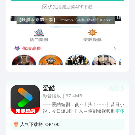
优先用豌豆荚APP下载
NO.
5
爱酷
影音播放
|
37.4MB
------爱酷短剧，很～上头！------〖昔日小
说，今日短剧〗〖来～像刷短视频那样看
更多
小说喽～〗〖一集1~2分钟，剧情紧凑、
爆点多！上个厕所刷2集、吃饭刷10集、
人气下载榜TOP100
上班/上课路上刷一部...不费时不误事