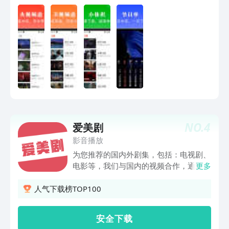
圳卫视、广东卫视等。【地方台应有尽
有】广东珠江、广东公共、湖南经视、湖
南、湖南都市、湖北经视、河北都市、东
南卫视、上海新闻综合、辽宁经济、山东
教育、深圳都市频道……电视节目单全都
有！【体育频道】CCTV5、广东体育、五
星体育、先锋乒羽、体育BTV冬奥纪实
等。体育赛事节目单同步更新，cba、女
排联赛、中超、英超，乒乓球、台球，各
类比赛电视节目单。爱看电视TV给您带
来更好的体验，期待并感谢您的支持和反
NO.
4
爱美剧
馈。
影音播放
为您推荐的国内外剧集，包括：电视剧、
电影等，我们与国内的视频合作，通过大
更多
数据分析，推荐给您优质的内容，让您随
时可以观看精彩的剧集； 我们还有为用
人气下载榜TOP100
户精心准备的功能，更方便您观看剧集：
还有更多精彩，我们会陆续上线；
安 全 下 载