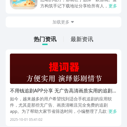
关注，你是否也想要提前进行预约，方便
方构筑手记下载地址分享给所有人，这一
更多
在开服之后立即下载呢？那么千万别错过
款游戏玩起来还是比较简单的，主要是以
今天文章中的这些内容。
休闲体验为主，可以满足大家的体验心
加载更多
情。如果大家想要下载这款游戏，其实方
法很简单，通过以下的链接即可先来看一
下游戏的主要乐趣吧。
热门资讯
最新资讯
不用钱追剧APP分享 无广告高清画质实用的追剧软
件介绍
如今，越来越多的用户希望找到适合手机追剧的应用软
件，尤其是那些无广告、画质清晰且完全免费的追剧
app。为了帮助大家节省筛选时间，小编整理了几款实用
更多
又高效的追剧工具推荐，涵盖多种类型，满足不同用户的
2025-10-01 05:41:02
观影需求。无需再依赖他人分享资源，使用这些应用，你