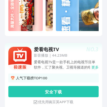
洁郭晓冬蒋欣上演“父母爱情”。【意见反
西瓜都有
馈】如使用过程中遇到任何问题，可联系
我们：芒果TV公众号：hunantvcom芒果
TV官方微博：芒果
TV(http://weibo.com/hunantv)
NO.
3
爱看电视TV
影音播放
|
44.23MB
爱看电视TV是一款手机上的电视节目单
软件，汇了聚央视、卫视等频道的电视节
更多
目单，用户可以在手机上查看体育、新
闻、综艺等热门节目的节目时间。爱看电
人气下载榜TOP100
视TV，包体小，高清流畅，电视节目单
内容齐全！【央视卫视频道齐全】
安 全 下 载
CCTV1-13、央视全套电视节目单内容，
各大热门卫视如卫视、湖南卫视、浙江卫
优先用豌豆荚APP下载
视、东方卫视、江苏卫视、安徽卫视、深