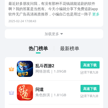
app下载
最近好多朋友问我，有没有那种不花钱就能追剧的软件
啊？我的答案是当然有。今天小编就分享下免费追剧app
软件无广告高清画质推荐，小编自己也是用过一阵子的，
更多
以下这些看剧的软件app有想法的朋友伙伴们可以来豌豆
2025-02-24 17:08:43
荚一探究竟哦，毕竟这些不用花钱就能看到各种好剧简直
太香了。1、《腾讯视频》独播剧大户，国产剧迷必备...
加载更多
热门榜单
最新榜单
高 速 下 载
乱斗西游2
网络游戏
|
1.09GB
需下载九游
高 速 下 载
问道
角色扮演
|
1.81GB
需下载九游