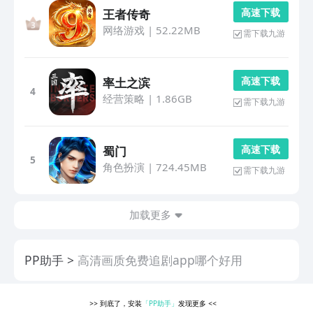
高 速 下 载
王者传奇
网络游戏
|
52.22MB
需下载九游
高 速 下 载
率土之滨
4
经营策略
|
1.86GB
需下载九游
高 速 下 载
蜀门
5
角色扮演
|
724.45MB
需下载九游
加载更多
PP助手
高清画质免费追剧app哪个好用
>>
到底了，安装
「PP助手」
发现更多
<<