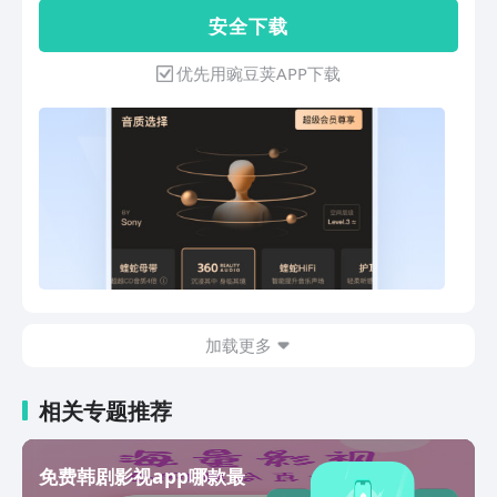
级，空间全景声渲染技术，AI还原5.1环
安 全 下 载
绕声，让人身临其境享受音乐；3.更简洁
的操作界面界面全新设计，去繁从简，点
优先用豌豆荚APP下载
划之间尽享畅爽体验；4.乐库体验大有不
同耳目一新的乐库，新歌速递、权威榜
单、精选歌单，你要找的音乐，都在酷狗
乐库；5.融合酷狗收音机音乐、情感、新
闻……聆听不同的声音，感受不同世界，
重拾不经意流去的调频时光；6.随身携带
的手机KTV超过300万首海量伴奏，录音
棚、KTV、音乐厅、演唱会……多种音
效，蝰蛇(VIPER)音频渲染，让你开嗓即
成天籁；7.互动社区，以歌会友精准定位
附近好声音，同城歌王，谁有我强；8.海
加载更多
量听书内容有声小说、相声评书、儿童故
事等内容应有尽有，享受美妙听书的乐
趣，快来畅听精彩内容；9.演艺直播，点
相关专题推荐
歌互动每天都有超过6000位美女帅哥主
播24小时不间断现场直播，点歌互动，
与千万音乐爱好者同时互动，造就网络好
免费韩剧影视app哪款最