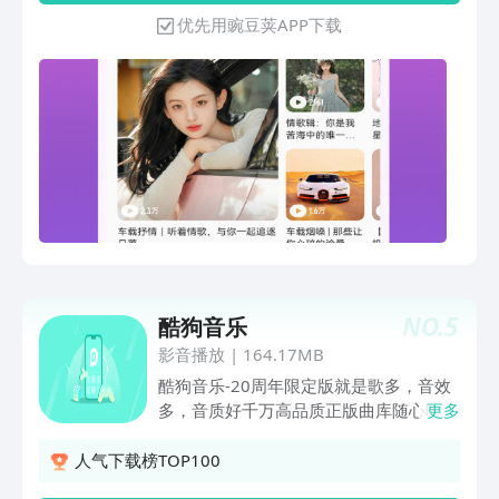
更懂你；根据你的喜好，个性化推荐好音
优先用豌豆荚APP下载
乐； 高清的图片，清晰简洁，操作简单
流畅，好听又好看！千位重磅明星、专业
音乐人、知名DJ已入驻；3千万曲库，流
行、网红、古风、动漫、怀旧金曲、摇
滚、电音、说唱、民谣、日语、欧美、韩
语，所有歌曲应有尽有；陈奕迅、林俊杰
等大咖全部网罗；随您免费畅听； 为你
提供海量高品质音乐，高人气的音乐榜
单，新歌速递，契合各种应用场景的主题
歌单，带给你全新音乐体验
NO.
5
酷狗音乐
影音播放
|
164.17MB
酷狗音乐-20周年限定版就是歌多，音效
多，音质好千万高品质正版曲库随心听
更多
【酷狗音乐核心功能】1.横屏播放器：随
心切换，即刻沉浸，横竖都好听；2.蝰蛇
人气下载榜TOP100
全景声音质全新蝰蛇全景声 2.0 音质升