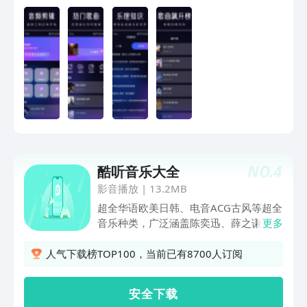
NO.
4
酷听音乐大全
影音播放
|
13.2MB
超全华语欧美日韩、电音ACG古风等超全
音乐种类，广泛涵盖陈奕迅、薛之谦、林
更多
俊杰、王菲、李荣浩、邓紫棋等热门歌手
新歌,令人惊叹的CD音质、首首超清；超
人气下载榜TOP100，当前已有8700人订阅
21亿歌单库，满足你跑步、学习、工
作、聚会等各种场景听歌需求；广受好评
安 全 下 载
的算法，自动推荐你感兴趣的新歌，比你