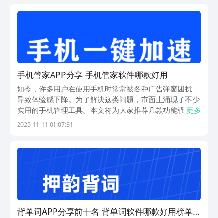
纠结。不过想找这些音乐app，其实不少人都会直接...
手机管家APP分享 手机管家软件哪款好用
如今，许多用户在使用手机时常常被各种广告弹窗困扰，
导致体验感下降。为了解决这类问题，市面上涌现了不少
实用的手机管理工具。本文将为大家推荐几款功能强大、
更多
操作便捷的手机管家类应用，帮助你有效应对卡顿、内存
2025-11-11 01:07:31
不足、隐私泄露和广告骚扰等常见问题。1、《手机管
家》通过“临时缓存”清理功能，可一键清除高达10GB
背单词APP分享前十名 背单词软件哪款好用榜单合