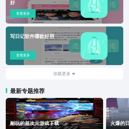
声音；10.个性化换肤主题色随着背景图
好
而改变，更有多款主题任君选择。
查看更多
写日记软件哪款好用
查看更多
加载更多
最新专题推荐
耐玩的超次元游戏下载
火爆的