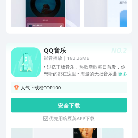
到停不下来的热门广播剧、超级还原的原
著都在云村。【精品播客】音乐推荐、热
门翻唱、情感树洞、真实故事……你想听
的这里都有；解压、充电、助眠……满足
你的所有需求；超千万声音库，给你
7*24小时的耳边陪伴。【品质歌单】超
31亿歌单库，邀你一起定制跑步、学
NO.
2
QQ音乐
习、工作、聚会等全场景歌单。【精彩乐
评】全网最热闹歌曲评论区。真实情感故
影音播放
|
182.26MB
事、连载小说、硬核科普、趣味段子、文
• 过亿正版音乐，热歌新歌每日首发，你
学金句、流行玩梗，你想得到想不到的乐
想听的都在这里 • 海量的无损音乐曲库，
更多
评都在这了。【趣味社区】在云村，你不
优质而上乘的听觉享受 • 精品有声书、播
仅可以听音乐，还可以看音乐、聊音乐、
客、儿童故事、助眠节目…沉浸式陪伴，
人气下载榜TOP100
玩音乐。Mlog/一起听/动态/歌房等众多
度过闲暇时光 • 听歌识曲、哼唱识别，识
创新功能全方位满足你的使用体验。
别此刻播放或哼唱的歌曲 • 翻译歌词，支
安 全 下 载
持数十万首热门英日韩泰歌曲的汉译音译
• 个性化推荐，全站依你的口味定制专属
优先用豌豆荚APP下载
音乐内容 • 车载互联，支持宝马、福特等
车型的车载应用 • 强大的搜索，歌手、专
辑、歌单、MV、类型、歌词、拼音、语