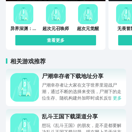
异界深渊：觉
超次元召唤师
超次元觉醒
无畏冒
醒
查看更多
相关游戏推荐
尸潮幸存者下载地址分享
尸潮幸存者让大家在文字世界里迎战尸
潮，通过不断的选择来变强，尸潮下的走
位生存、随机构建外加即时成长反馈，让
更多
不少朋友好奇在哪下，那么下文就带来尸
潮幸存者下载地址的分享，让大家都能进
乱斗王国下载渠道分享
入到这个满是僵尸的世界努力求生，想玩
的可千万别错过，赶快来看一看吧。
想玩《乱斗王国》的朋友，是不是都要解
决乱斗王国下载问题。现在网上关于这方