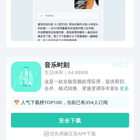
音多种搜索方式均支持
NO.
3
音乐时刻
生活休闲
|
64.88MB
这是一款全能音频处理应用，提供剪切、
合并、格式转换、变速变调等丰富编辑工
更多
具，轻松制作专属音乐。实时更新热门歌
曲榜单，更有系统的乐理知识教程，从入
人气下载榜TOP100，当前已有354人订阅
门到进阶带你玩转音乐世界，满足你的创
作与学习需求。
安 全 下 载
优先用豌豆荚APP下载