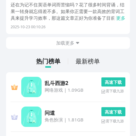
集
还在为记不住英语单词而苦恼吗？花了很多时间背诵，结
果一转身就忘得差不多。如果你正需要一款高效的背词工
具来提升学习效率，那这篇文章正好为你准备了目前最受
更多
欢迎的几款背单词app推荐。无论你是学生、备考研究
2025-10-23 00:10:26
生，还是想在工作中提升语言能力的上班族，都能在这里
找到适合自己的选择。1、《百词斩》 这款应用支持离
加载更多
热门榜单
最新榜单
高 速 下 载
乱斗西游2
网络游戏
|
1.09GB
需下载九游
高 速 下 载
问道
角色扮演
|
1.81GB
需下载九游