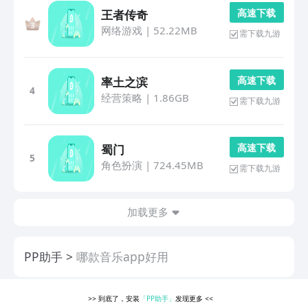
高 速 下 载
王者传奇
网络游戏
|
52.22MB
需下载九游
高 速 下 载
率土之滨
4
经营策略
|
1.86GB
需下载九游
高 速 下 载
蜀门
5
角色扮演
|
724.45MB
需下载九游
加载更多
PP助手
哪款音乐app好用
>>
到底了，安装
「PP助手」
发现更多
<<