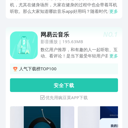
机，尤其在健身场所，大家在健身的过程中也会带着耳机
听歌。那么大家知道哪款音乐app好用吗？随着时代在进
更多
步，大家所接触到的外界信息也越来越多，例如对于喜欢
听歌的小伙伴，现在可以直接使用手机上的各种音乐软件
获取大量的免费音乐资源。为了让大家能够在选择音乐软
NO.
1
网易云音乐
件的时候找到更合适靠谱的APP，下面为大家整理到了以
影音播放
|
195.63MB
下几款听歌软件，希望大家喜欢。
数亿用户推荐，和有趣的人一起听歌、互
动、看评论！是当下最受年轻用户喜爱的
更多
音乐平台之一，同也是业内领先的音乐社
区。在云村，不仅可以听到海量正版音
人气下载榜TOP100
乐，还能遇见和你同样热爱音乐的伙伴。
用音乐连接彼此，用音乐传递美好力量。
安 全 下 载
【海量曲库】收录华语/欧美/日韩等众多
语种歌曲，涵盖电音/说唱/摇滚/ACG/古
优先用豌豆荚APP下载
风/古典等超全音乐种类。【个性推荐】
超准智能算法比你更懂你，根据日常听歌
喜好，精准推荐你感兴趣的歌曲。【有声
剧场】快速充电的人生书库、精彩纷呈的
推理悬疑故事、脑洞大开的热门小说、甜