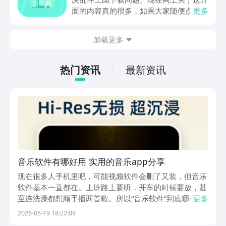
面的内容真的很多，如果大家随便点击陌
更多
生链接，就很容易遇到安装包信息不完整
的情况。想省去这些麻烦，直接通过九游
加载更多
app进行下载会更加方便，九游是手游福
利最多的游戏平台，在这里不仅能够看到
游戏资源，还能及时查看后续的消息、活
热门资讯
最新资讯
动内容等相关信息。
音乐软件有哪好用 实用的音乐app分享
现在很多人手机里吧，可能视频软件会删了又装，但音乐
软件基本一直都在。上班路上要听，开车的时候要放，甚
至连洗澡都想顺手播两首歌。所以“音乐软件”到底哪个好
更多
用，这问题一直有人问。尤其现在平台越来越多，有的歌
2026-05-19 18:22:09
全但音质一般，有的界面漂亮却总收费，看久了真的容易