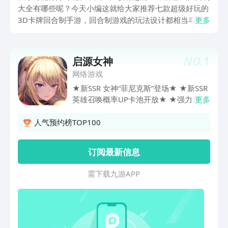
大全有哪些呢？今天小编这就给大家推荐七款超级好玩的
3D卡牌回合制手游，回合制游戏的玩法设计都相当丰富
更多
多彩，里面融合了很多的策略元素。玩游戏时不光得有过
硬的打斗技巧，还得动动脑筋思考战斗策略。也正因为这
样，好多人都特别喜欢玩这种模式的游戏。
NO.
1
启源女神
网络游戏
★新SSR 女神“菲尼克斯”登场★ ★新SSR
英雄召唤概率UP卡池开放★ ★强力SSR
更多
装备UP卡池开放★ ★登录冲级即送【命
运塔罗牌】【SSR器灵石礼包】★ ★超高
人气预约榜TOP100
SSR爆率，轻松脱非入欧~★ 3D次世代奇
幻RPG《启源女神》，赋予你拯救世界的
订阅最新信息
神圣使命。你将以平凡的佣兵队长身份，
通过神奇的塔罗牌将世界知名的英雄们逐
需 下 载 九 游 A P P
一召唤到身边，与强大的黑暗势力战斗，
解锁神秘剧情，书写属于你的奇幻冒险故
事。