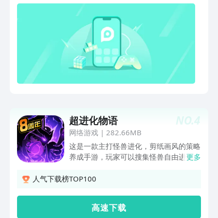
战斗生态；所有英雄“无废卡”，达到资源
利用率最大化，轻松组合各种阵容派系
NO.
4
超进化物语
网络游戏
|
282.66MB
这是一款主打怪兽进化，剪纸画风的策略
养成手游，玩家可以搜集怪兽自由进化，
更多
巧妙搭配纹章基因，精心安排神灵阵容，
在龙眠海峡、星核之眼等多重玩法中尽情
人气下载榜TOP100
施展自己策略智慧，与其他探索者在独一
无二的超进化大陆上，激情互怼吧！ 特
高 速 下 载
别告知各位探索者！