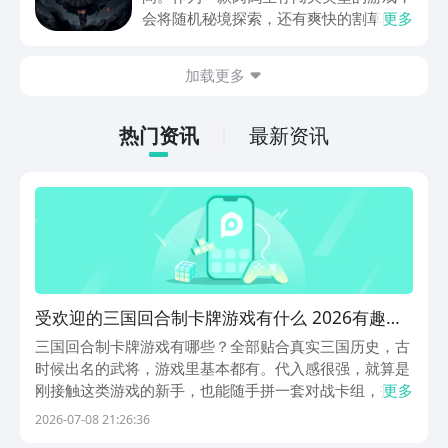
动内容等相关信息。
会将随机秘境探索，还有爽快的割草闯关
更多
全部都放在一起。秘境勇者传下载地址是
在什么地方呢？玩家只需要通过以下的链
加载更多
接就可以下载。游戏的上手门槛还是比较
低的，一只手就可以操控，很适合用来去
打发无聊的时间，可玩性真的比较高。
热门资讯
最新资讯
受欢迎的三国回合制卡牌游戏有什么 2026有趣的
回合制卡牌游戏推荐
三国回合制卡牌游戏有哪些？全部贴合真实三国历史，古
时候出名的武将，游戏里基本都有。代入感很强，就算是
刚接触这类游戏的新手，也能随手拼一套对战卡组，打架
更多
门槛很低。另外，九游是手游福利性价比最高的游戏盒
2026-07-08 21:26:36
子，它背靠阿里巴巴灵犀互娱旗下。各类游戏福利礼包都