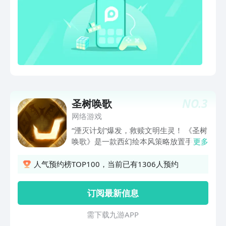
NO.
3
圣树唤歌
网络游戏
“湮灭计划”爆发，救赎文明生灵！ 《圣树
唤歌》是一款西幻绘本风策略放置手游，
更多
讲述了各大阵营因文明冲突导致分裂和战
争，玩家为维护世界的秩序对抗邪恶势力
人气预约榜TOP100，当前已有1306人预约
的故事。区别于其他游戏，《圣树唤歌》
的画面采用了西方魔幻绘本的独特风格，
订阅最新信息
让人耳目一新！玩法上颠覆传统放置战斗
方式，融合了双策略体系即时卡牌战斗的
需 下 载 九 游 A P P
方式，打造了谋定而动、策起而行的即时