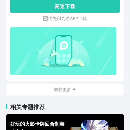
符合IP设定、原汁原味，同时创新生态玩
高 速 下 载
法的数码宝贝新世界呈现给大家。 在游
戏中，你可以与海量数码宝贝搭档冒险、
优先用九游APP下载
策略激战，开启专属于你的冒险之旅吧！
加载更多
相关专题推荐
好玩的火影卡牌回合制游