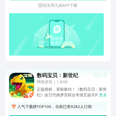
优先用九游APP下载
NO.
5
数码宝贝：新世纪
网络游戏
|
1.8GB
正版授权，冒险集结！《数码宝贝：新世
纪》由万代南梦宫联合奇侠互娱共同开
更多
发，是中国大陆地区首款包含原作动画剧
情的手机游戏。游戏历时三年精心打磨，
人气下载榜TOP100，当前已有9282人订阅
版权方全程紧密参与策划监修，力求将最