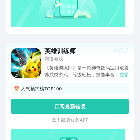
NO.
2
英雄训练师
网络游戏
《英雄训练师》是一款神奇数码宝贝放置
养成类游戏。练级轻松，技能丰富，动动
更多
小手即可让你轻松打败对手，收集精灵宝
贝、口袋妖怪；完成训练师试炼、对战公
人气预约榜TOP100
园、冠军之路等等...经典玩法数不胜数！
更有轻松又丰富的新装备、新玩法助阵神
订阅最新信息
奇宝贝的成长，带领你轻松抓捕口袋精
灵、挑战道馆、成就最佳英雄训练师。
需 下 载 豌 豆 荚 A P P