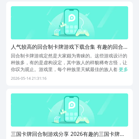
能免费领取，节日和活动专属礼包会持续上新。1、《三
国...
人气较高的回合制卡牌游戏下载合集 有趣的回合
制卡牌游戏下载分享2026
回合制卡牌游戏定然是大家颇为青睐的。这些游戏设计的
种族多，有的是虚构设定，其中族人的样貌稀奇古怪，让
你叹为观止。游戏里，每个种族里天赋最佳的族人都会是
更多
你的打手。由于此游戏邀请了许多美术大佬、配音大佬参
2026-05-14 21:31:16
与制作，所以其中的造景、角色形象无不精致细腻。游戏
的副本关卡不计其数，你能排布一支支力撼山河的角色
阵...
三国卡牌回合制游戏分享 2026有趣的三国卡牌回