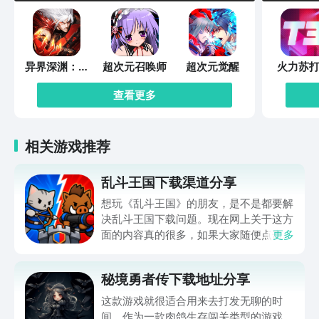
异界深渊：觉
超次元召唤师
超次元觉醒
火力苏打
醒
查看更多
相关游戏推荐
乱斗王国下载渠道分享
想玩《乱斗王国》的朋友，是不是都要解
决乱斗王国下载问题。现在网上关于这方
面的内容真的很多，如果大家随便点击陌
更多
生链接，就很容易遇到安装包信息不完整
的情况。想省去这些麻烦，直接通过九游
秘境勇者传下载地址分享
app进行下载会更加方便，九游是手游福
利最多的游戏平台，在这里不仅能够看到
这款游戏就很适合用来去打发无聊的时
游戏资源，还能及时查看后续的消息、活
间。作为一款肉鸽生存闯关类型的游戏，