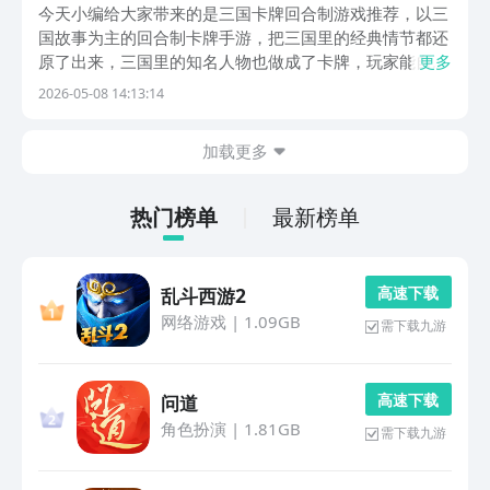
合制游戏手机版合辑
今天小编给大家带来的是三国卡牌回合制游戏推荐，以三
国故事为主的回合制卡牌手游，把三国里的经典情节都还
原了出来，三国里的知名人物也做成了卡牌，玩家能自己
更多
搭配卡牌组合。玩这些游戏可以先去九游app里领取福
2026-05-08 14:13:14
利，九游是手游福利性价比最高的平台，花一块钱就能开
通会员，每月能领无门槛的代金券，还有专属的会员礼
加载更多
包...
热门榜单
最新榜单
高 速 下 载
乱斗西游2
网络游戏
|
1.09GB
需下载九游
高 速 下 载
问道
角色扮演
|
1.81GB
需下载九游