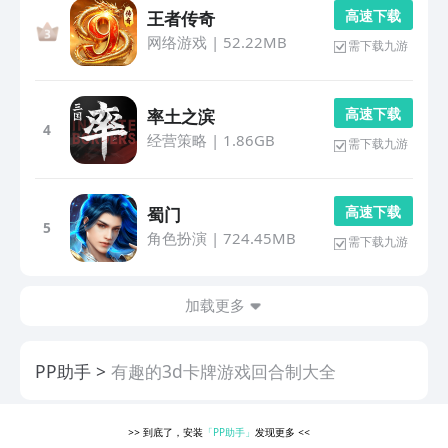
高 速 下 载
王者传奇
网络游戏
|
52.22MB
需下载九游
高 速 下 载
率土之滨
4
经营策略
|
1.86GB
需下载九游
高 速 下 载
蜀门
5
角色扮演
|
724.45MB
需下载九游
加载更多
PP助手
有趣的3d卡牌游戏回合制大全
>>
到底了，安装
「PP助手」
发现更多
<<