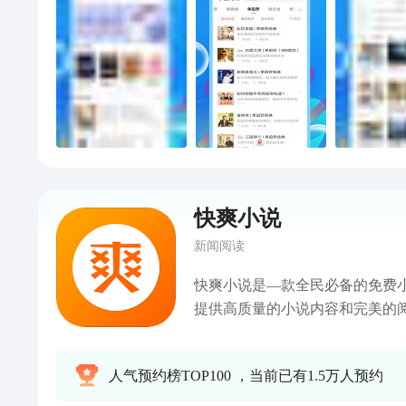
人的夜，一路听书，一路畅通！
书内容】有声小说：冰与火之歌
苍、傲世九重天、武动乾坤、斗
高手、豪门小老婆等等相声评书
列、郭德纲系列、三国演义、水
义、鬼吹灯、资治通鉴、嘻哈包
系列、京剧大观、梨园在线、卷
官、舌战群儒、寇公案、茶馆、
童：凯叔讲故事、鲁滨逊漂流记
故事、西游记少儿版、米小圈上
快爽小说
什么、盒子历险记等等人文：每
新闻阅读
毛泽东全后七年、权谋曾国藩、
恩来26年、法制故事、邓小平三
快爽小说是—款全民必备的免费
暴、赢：跟韦尔奇学管理、郎咸
提供高质量的小说内容和完美的
神是怎么炼成的、李嘉诚：一生
精品小说，言情、穿越、武侠、
攻心术等等文学：古董局中局、
在闲暇之时尽享阅读时光。海量
人气预约榜TOP100 ，当前已有1.5万人预约
梅、唐诗三百首、弹痕、千金归来
读！
开月正圆、简·爱等等生活：世界