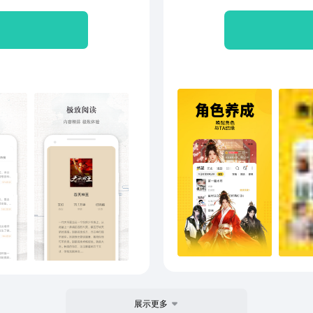
练、跟小薇一起听歌、家庭
深、
史：世界上下五千年、历史
健、
子的局、大清王朝、历史小
从业
国近代史等等听书，听小
称谓
，听故事等等没有你找不到
《念
...
作家
了。
念念
民。
演绎
小镇
鹜，
门，
萨之
救赎
林音
展示更多
眼，