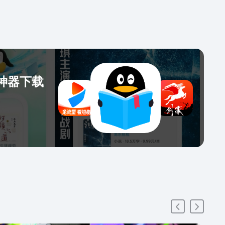
人类的怪物，所做出的一切行动群里都能看见。而她，
认成了人形实体，被拉进群里打工……《边关猎户，我
满仓富甲一方》：改编短剧《荒年野王我粮肉满仓富甲
》正在热播；宁远意外穿越到了大乾帝国战事初定的饥
，女子地位卑贱远不如一碗白米值钱。为了照顾这些无
归的女子，一心本该躺平宁远被迫走上狩猎为营生，开
p神器下载
积粮，高筑墙，缓称王的幸福美满生活。《屠狗之
：改编短剧《我叫赵山河》正在热播；仗义每多屠狗
无情多是读书人。这是一个叫赵山河的小人物从小镇走
界的故事……【金币福利送不停】通过丰富的福利任务
金币，金币可以快速提现！新人福利、每日签到、阅读
可以快速获取大量金币！看小说赚零花，金币福利等你
！【邀请好友领现金】邀请好友看小说，大额现金领不
好友阅读，你还永久可得金币提成，可立即提现，到账
！