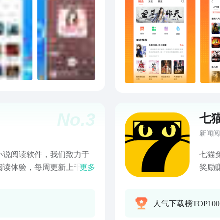
还欢迎观看体验。。。【听
找书
、盗墓笔记、仙逆、斗破穹
说与
罗大陆、修真界败类、全职
武神
：单田芳系列、刘兰芳系
无冕
浒全传、岳飞传、隋唐演
连载
袱铺等等曲艺戏曲：诸葛亮
小说
席筒、三打金枝、七品芝麻
榜、
豫剧名家刘海功全集等等儿
榜单
、木偶奇遇记、儿童睡前小
速更
No.
3
学记、格林童话、十万个为
有贴
七
天读点心理学、人类简史、
追更
新闻阅
佛度有缘人、芈氏传奇、周
虫必
起三落等等财经：思维风
心吐
小说阅读软件，我们致力于
七猫
平说、马云的人生哲学、股
自由
阅读体验，每周更新上千本
更多
奖励
三论、狼性生存方式、销售
虫小说
盗墓、官场尽在其中，让您
秒，
人民的名义、红楼梦、金瓶
书虫
小说，无须付费，免费畅
视《
人气下载榜TOP100
、安吴商妇周莹传 那年花
错缘
名曲、爱情心理学、20岁做
她，