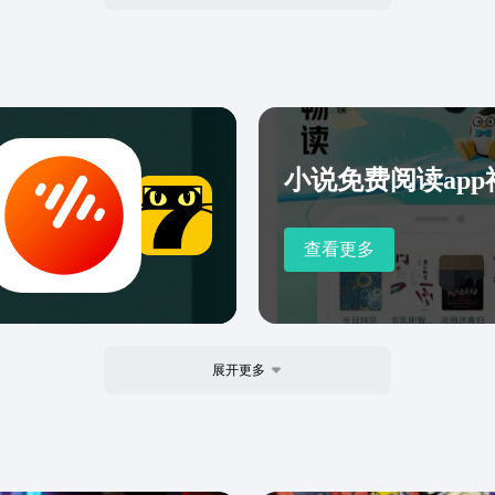
追杀
被误
粮肉
一方
荒年
家可
小说免费阅读ap
启广
辈》
辈，
查看更多
向世
赚取
小说
来拿
展开更多
停！
速度