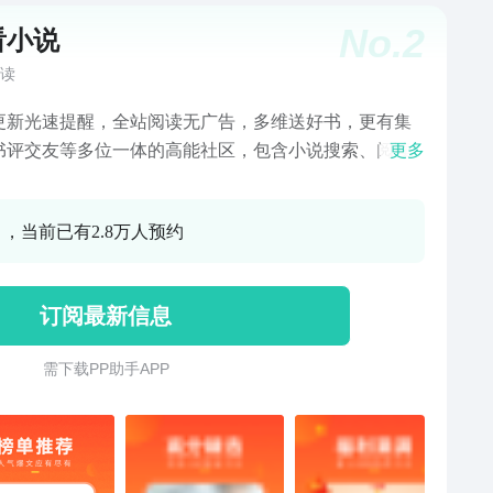
No.
2
看小说
读
更新光速提醒，全站阅读无广告，多维送好书，更有集
书评交友等多位一体的高能社区，包含小说搜索、阅读
更多
、全本排行、连载更新、完结下载、在线听书等超实用
。超好用的网文小说电子书追书阅读神器！[小说百万收
0 ，当前已有2.8万人预约
 百万本小说随便看，玄幻奇幻、都市言情、武侠仙侠、青
园、穿越架空、惊悚悬疑、历史军事、耽美同人等各类
应有尽有，你想看的我们都有~~。小说内容比QQ阅读、
订阅最新信息
小说、塔读文学、快看小说、畅读书城、掌阅、网易阅
搜狗阅读、宜搜小说、书海小说、阅读、快读小说、
需 下 载 P P 助 手 A P P
T全本小说、开卷有益等小说产品更丰富。自动智能转
从此远离乱码困扰。重要的是阅读全程无广告，阅读体
级棒。还有小说听书功能，众多经典有声小说让你随时
与书同行。[小说榜单属性高能] 各种主题书单轻松帮你