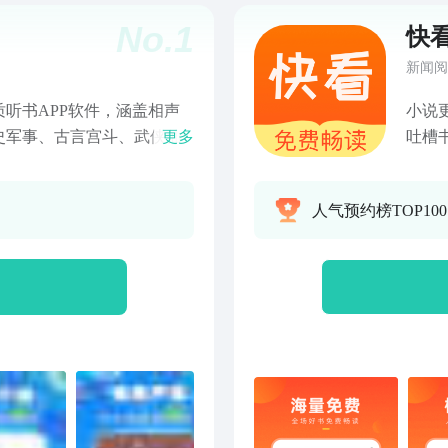
No.
1
快
新闻阅
听书APP软件，涵盖相声
小说
史军事、古言宫斗、武侠仙
更多
吐槽
质有声小说内容 、相声包
调节
彩相声视频，小品包括沈
功能
人气预约榜TOP10
彩节目，除此之外这里还汇
录]
娱乐、广播剧、资讯、电
春校
历史、健康养生、生活故
小说
应俱全，集合近千家全国广播
书旗
综合性广播平台！还有芈月
读、
译官、盗墓笔记、鬼吹灯等
TX
大全、张震讲鬼故事、刘德
码，
希电台、郭德纲经典相声全
验一
堵车也不再无聊，更不要说一个
随地