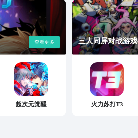
三人同屏对战游戏
查看更多
超次元觉醒
火力苏打T3