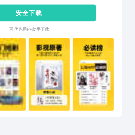
白首永偕终究是一种奢望吗？《斗贼》：黄景瑜、李雪
安 全 下 载
倪大红主演同名电视剧原著！有一种特殊的职业，它的
者不分地域、种族、文化、性别和年龄，有一个共同的
优先用PP助手下载
：贼。我不是贼，我是抓贼的。所以，我比贼更贼……
念不忘》：商界新贵顾墨涵×职场女强人秦舞阳，高人气
东奔西顾都市爱情代表作。“顾墨涵，我再也不想爱你
”“这一次，就算你不肯回头，我也不会再放手了。”原来
不忘，终有回响。《士为知己》：侠之大者，为国为
得一知己，百死不悔。且看墨家女侠与千古名将霍去病
侠骨柔情。《疯犬玫瑰》：梵音落魄那日，去了个破落
，很快成了这个地方的焦点，所有男人都对她趋之若
独独一人对她退避三舍。后来，男人醉酒敲开她的房
咬牙切齿又夹杂着痛苦的说：“梵音，都说你的名字是菩
音的意思，可你对我如此恶毒……”我们彼此取暖，彼此
，炙热又滚烫。《误入惊悚聊天群，我成内部员工》：
希在女生宿舍里，被怪物杀死了九十九次。第一百次睁
她被一个顶着兔子头像的人，拉进奇怪的聊天群。那些