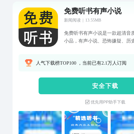
免费听书有声小说
新闻阅读
|
13.55MB
免费听书有声小说是一款超清音质
小品，有声小说、恐怖嫌疑、历
侠、穿越时空等等涵盖众多精彩优
括郭德纲、岳云鹏、曹云金等精
人气下载榜TOP100 ，当前已有2.1万人订阅
腾、宋小宝、贾玲等搞笑明星精
聚了音乐、情感、财经、戏曲、
影、脱口秀、听书、两性、人文
安 全 下 载
事....内容丰富的电台节目；一
电台和字媒体于一体的娱乐收听
优先用PP助手下载
传奇、左耳、余罪、欢乐颂、翻
畅销同名小说，以及单田方评书
华怀旧金曲、易中天品三国、蕊
集...让您上下班路上不孤独，