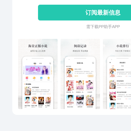
黛玉，30岁学宝钗、青音入睡训
订阅最新信息
医疗宝典、打造精品女人等等历
非常档案、中国历史战争、鬼谷
需 下 载 P P 助 手 A P P
说、红色足迹、中国古代史、中
说，听电台，听收音机，听音乐
的，应有尽有，还有更多精彩频道哦