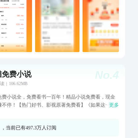
！追书根据千万真实用户测评数据帮你发现超好看的小
时下经典完结榜，以及热门小说热榜：武炼巅峰、修罗
、异世邪君、贴身校花、三体、捡个杀手做老婆、异世
邪皇、绝世邪神、校花的贴身高手、天才高手等。另有
小说榜、完结小说榜、全本小说榜、小说阅读排行榜、
周排行榜、小说月排行榜、小说热搜榜单、小说下载
小说打赏榜、阅读体验榜、小说好评榜单等一系列热门
，助你一眼挑好书，快速喜欢小说阅读的感觉。 [小说飞
新追更]实时跨站搜索热门小说，与作者更新云同步。还
No.
4
心的实时更新提醒功能，一键打开全新章节的阅读，让
猫免费小说
迷不在煎熬等待，不错过任何精彩章节！书虫小说，书
读
|
106.62MB
备！[人气社区吐槽] 高人气互动社区，各类小说大触倾
槽，快速求书、自由评论畅聊书海，以文会友。此外能
免费小说全，免费看书一百年！精品小说免费看，现金
创建书单功能，好书一键分享你我他！【关注我们】 书
赚不停！【热门好书、影视原著免费看】《如果这一
更多
官网：www.3gsc.com.cn书虫小说微博：@3G门户书城
我没遇见你》：匪我思存作品，张凌赫、王楚然主演影
小说微信公众号：3G书城
这一秒过火》原著！惊马初逢，一段爱恨两难的倾世情
 ，当前已有497.3万人订阅
起于此。千波万折之后，终成眷属。她以为他是因为爱
却发现他根本未改从前风流的本性。难道此生，鹣鲽情