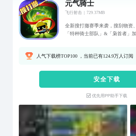
元气骑士
飞行射击
|
729.37MB
全新搜打撤赛季来袭，搜刮物资
「特种骑士部队」&「枭首者」
与新皮肤解锁，全新高能肉鸽冒险
旦夕，你能否打败怪兽、守护魔
人气下载榜TOP100 ，当前已有124.9万人订阅
单上手、纯粹又好玩的国产像素地牢R
《元气骑士》！探索地牢，搜集
兽！邀请好友联机，搭子作伴、
安 全 下 载
优先用PP助手下载