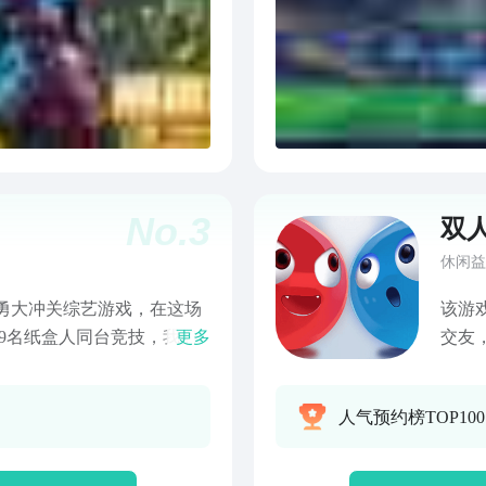
暗面
所有
雄，
以更
费！
四人
活动
技巧
No.
3
双
赛、
级玩
休闲益
之星
勇大冲关综艺游戏，在这场
该游
中我
9名纸盒人同台竞技，我们
更多
交友
次，
化身快递小哥亦或是足球小
双人
收集
，靓丽女郎一起PK，这时请
起体
主题
人气预约榜TOP10
活的走位躲开各种障碍物，
闪亮
发扬不放弃的精神留到最
的派
得全场唯一一个象征胜利的
奖励