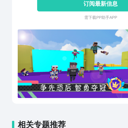
订阅最新信息
皇冠。 本款游戏拥有好的操作感
信会带给您乐翻天的体验。喜欢
需 下 载 P P 助 手 A P P
相关专题推荐