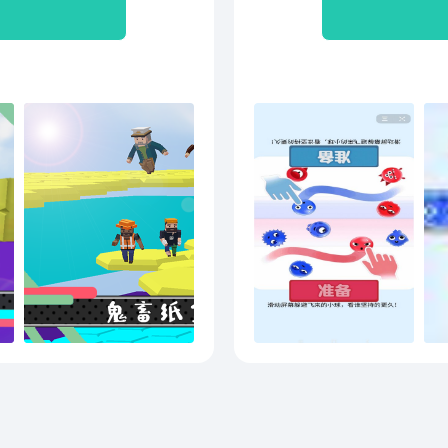
以及跌落搞笑的娱乐感，相
锁更
的童鞋赶快下载试玩吧~
社交
练习
片，
的地
厅，
受欢
对很