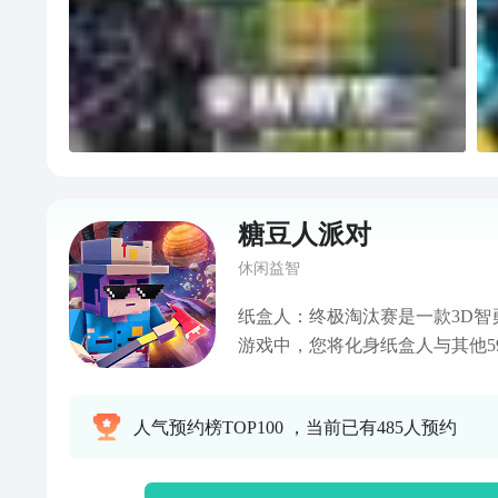
糖豆人派对
休闲益智
纸盒人：终极淘汰赛是一款3D智
游戏中，您将化身纸盒人与其他5
有很多角色供大家选择，你可以
将，和一群骚气少年， 呆萌大叔
人气预约榜TOP100 ，当前已有485人预约
将面子抛到九霄云外，靠自己灵
扒开讨厌的竞争对手跑到前面，
后，通过重重关卡选拔，最终赢