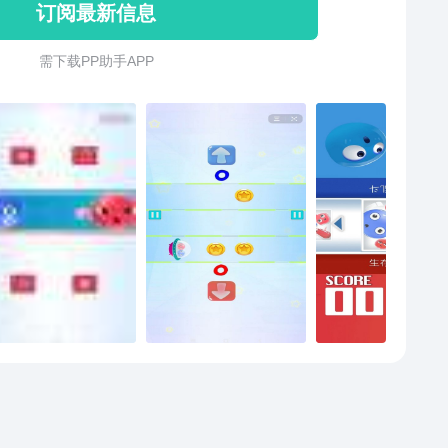
订阅最新信息
多任务，并获得兑换过往赛季限定奖励的机会。【开心
】在派对中找到更多好友，和你一起组队作战或者切磋
需 下 载 P P 助 手 A P P
。组建道馆，和好友们一起切磋进步。编辑你的英雄名
向他人展示你积累的成就。竞争英雄分数和竞技场段位
区排行榜，成为当地数一数二的格斗高手。前往录像
寻找你的大神老师。在这里你有多种方式和他人一起享
乐的格斗派对！闪光吧，派对之星！特别注意：虽然派
精彩，但请不要过于着迷噢~