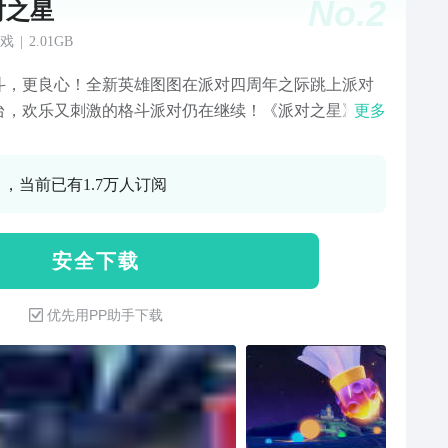
No.
2
对之星
戏
|
2.01GB
斗，更良心！全新英雄图图在派对四周年之际跳上派对
台，欢乐又刺激的格斗派对仍在继续！《派对之星》是
更多
平台格斗游戏。在这里，你将使用最有趣的英雄，在派
行精彩对决。攻击、跳跃、闪避、防御……花式玩法，
0 ，当前已有1.7万人订阅
人击出场外！找到属于你的战斗风格，下一个派对之星
你！【胜利方式】在派对中赢得胜利的方式很简单，只
其他人都从舞台中击飞！攻击其他玩家的英雄，会增加
安 全 下 载
头顶上方的击飞值，击飞值越高，受到攻击时约容易被
。【多种英雄】圆滚滚的雪人、从天而降的神界试炼
优先用PP助手下载
脑袋变成苹果形状的女高中生和万众瞩目的偶像歌姬，
风格迥异的原创角色都已经加入了《派对之星》的战
当然，还有来自独立动作游戏《艾希》的全新英雄，以
自玩家设计的镰鼬少女……超过二十名各具特色的英雄
选择，还有更多新英雄陆续推出！【轻松入坑】在月之