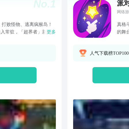
No.
1
派
网络游
、打败怪物、逃离疯猴岛！
真格
加入常驻，「超界者」新技能
更多
的舞
，等你来挑战！ 世界危在
一款
法石，保护世界？这里是简
对进
人气下载榜TOP10
oguelike弹幕射击爽游
将敌
各种奇异的武器，战爆小怪
就是
休闲闯关更轻松！
需把
英雄
击飞
官、
这些
斗！
及来
供你