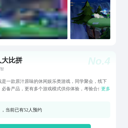
大型更新后，每周都将提供2个英雄的免费体验，可以在
模式无限制使用！我们希望新手玩家也可以尝试多种英
直到你找到自己的本命英雄！全新心愿成真卡活动也可
轻松得获得想要使用的多彩贴纸，并且首次开通完全免
【游戏模式】在这里你会参与到1对1擂台、组队竞技、
乱斗、足球模式的欢乐对战之中，另有周末限时开放的
模式，和随时与好友对战的友谊战模式。想要磨砺对战
的玩家，欢迎加入巅峰竞技场！在巅峰1v1、巅峰接力
No.
4
人大比拼
巅峰组队赛等模式中攀升更高排名，成为派对中的大师
家！【成为冠军】感谢全球玩家社区的支持，能让派对
智
持续举办激情且充满活力的比赛！在月之暗面大型更新
戏是一款原汁原味的休闲娱乐类游戏，同学聚会，线下
们加入了奖杯墙功能。赢得官方赛和社区认证比赛名
，必备产品，更有多个游戏模式供你体验，考验合作的
更多
都可以在个人资料中获得比赛奖杯纪念！【个性装扮】
飙车王模式，对战趣味十足的点变红篮球等等。快来一
泳池派对、东方传说、西方冒险、星际历险等多种不同
验这款趣味十足的双人小游戏吧！
的英雄皮肤、击飞特效和其他各类装扮，成为派对中的
0 ，当前已有52人预约
明星！【赛季：派对邀请函】每个赛季都会有独特主题
对邀请函，参与比赛或完成赛季任务可解锁派对奖励，
包含皮肤、表情、击飞特效等物品。购买星光卡还能解