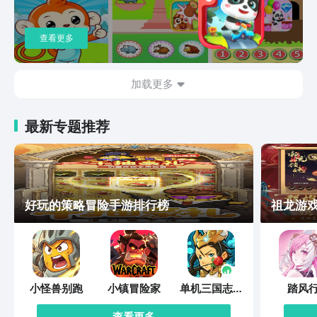
查看更多
加载更多
最新专题推荐
好玩的策略冒险手游排行榜
祖龙游
小怪兽别跑
小镇冒险家
单机三国志外
踏风
传
查看更多