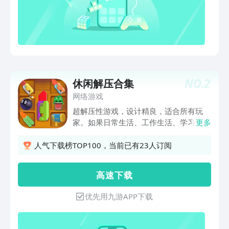
们快来练习还有创作你的美术作品吧！指
纹画画板软件适合幼儿园宝宝、儿童、少
儿及爱画画的女生使用，还有绘画教程指
导，让宝宝从基础简单的构图调色概念，
到大胆创意类图画设计都可以轻松驾驭！
轻松育儿、家长不再担忧！产品特色：
1、创意画板多种画板素材供孩子选择，
NO.
2
休闲解压合集
种类繁多，让孩子自己做主，自主选择。
开发孩子自身独立和解决问题的能力。
网络游戏
2、七彩画笔内含多种颜色的画笔可供孩
超解压性游戏，设计精良，适合所有玩
子画图上色用，让孩子尽情在画板上涂颜
家。如果日常生活、工作生活、学习生活
更多
色时还可以认识颜色。锻炼对颜色的敏感
中，感受到一定的压力，不妨来体验一下
度，发展美学素养。3、学画画用动画的
这款减压游戏，释放一下自己。
人气下载榜TOP100，当前已有23人订阅
方式来教画画，教学内容丰富多彩，生动
有趣，激起孩子学画画兴趣，让孩子更快
高 速 下 载
的吸收美术知识。4、指纹画用手指在屏
幕上点一点印出指纹，用指纹画出小花，
优先用九游APP下载
小动物，小丑鱼等，操作简单有趣，无论
男生还是女生都可以轻松学画画，激发孩
子绘画的艺术潜能。5、拇指画用手指代