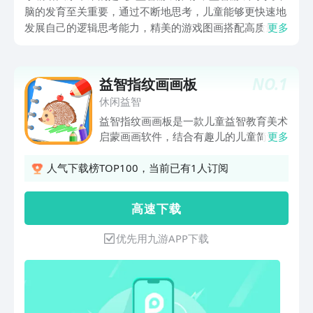
脑的发育至关重要，通过不断地思考，儿童能够更快速地
发展自己的逻辑思考能力，精美的游戏图画搭配高质量的
更多
语音提示，能够让儿童更专心于游玩，在不知不觉中提高
自己的记忆以及语言能力。快跟上小编的脚步，在益智手
游中感受游戏的乐趣吧。
NO.
1
益智指纹画画板
休闲益智
益智指纹画画板是一款儿童益智教育美术
启蒙画画软件，结合有趣儿的儿童简笔画
更多
及儿童绘画涂色教程、引导小朋友们学习
画画、手绘、涂鸦涂色、激发宝宝学画画
人气下载榜TOP100，当前已有1人订阅
的兴趣、培养儿童绘画天赋。超多的美术
素材，卡通漫画生动形象，只需孩子们动
高 速 下 载
动手指，点一点、画一画、神奇画笔就会
转动起来，画板上会出现超有创意的图
优先用九游APP下载
画，再让小画家们用画笔涂上喜欢的颜
色，一幅精心设计的艺术画制作完成了，
画画就是这么简单。孩子们只需点一下涂
鸦板就可以开始艺术创作，创造自己风格
的指纹画、简笔画、手指画等等，小朋友