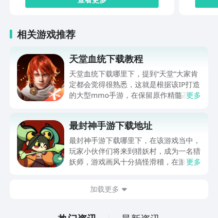
相关游戏推荐
天堂血统下载教程
天堂血统下载哪里下，提到“天堂”大家肯
定都会觉得很熟悉，这就是根据该IP打造
的大型mmo手游，在保留原作精髓基础
更多
上，给众多玩家伙伴们打造了全新冒险体
验，世界观得到完整还原，职业体系，战
最封神手游下载地址
斗策略都有深度创新，肯定有不少伙伴都
很想玩，可提前在九游平台预约，手游福
最封神手游下载哪里下，在该游戏当中，
利最有性价比APP，身后有阿里巴巴灵犀
玩家小伙伴们将来到猎妖村，成为一名猎
互娱大厂支持，节假日活动来临时刻，还
妖师，游戏画风十分搞怪滑稽，在游玩过
更多
有万元无门槛券能抽，0元畅玩。
程中总是忍俊不禁，冲淡了特别紧张的战
斗感受，游戏整体玩法也比较多样化，肯
加载更多
定有不少朋友感兴趣，但不知道哪里下
载，其实九游现在就能预约，手游福利最
有性价比的APP，身后有阿里巴巴灵犀互