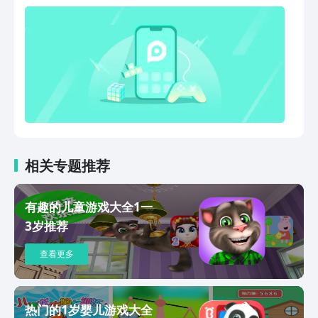
种方式。如果美术是孩子艺术道路上的启
迪课，那手指画画就是发挥孩子想象力、
创作力的启蒙课。无论是男孩还是女孩，
每个宝宝都是潜在的画家，他们喜欢拿着
画笔在家里乱涂乱画。身为家长，一边担
心墙壁脏兮兮，又担心孩子卫生健康能不
能得到保障；一边还怕限制宝宝们的创作
灵感。那快来试试这款益智指纹画画板
吧！动动小指头，就可以看见各类各样的
小动物。益智有趣拒绝填鸭式教育，专注
相关专题推荐
于寓教于乐，做只属于你和孩子共同放心
的早教软件。
有趣的儿童游戏大全1一
3岁推荐
查看更多
热门的1岁婴儿游戏大全