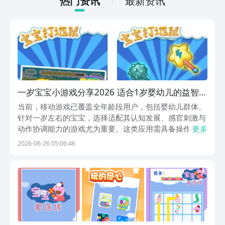
热门资讯
最新资讯
娱大厂支持，玩手游就到九游，海量代金
券，成长礼包等待朋友们领取，感受战力
飙升的感觉。
一岁宝宝小游戏分享2026 适合1岁婴幼儿的益智早
教游戏榜单
当前，移动游戏已覆盖全年龄段用户，包括婴幼儿群体。
针对一岁左右的宝宝，选择适配其认知发展、感官刺激与
动作协调能力的游戏尤为重要。这类应用需具备操作极
更多
简、界面柔和、反馈及时、无广告干扰等特征。以下推荐
2026-06-26 05:06:46
的七款早教类手游，均经过适龄性筛选，内容安全、节奏
舒缓、交互直观，适合低龄儿童在家长陪伴下使用。1、
《