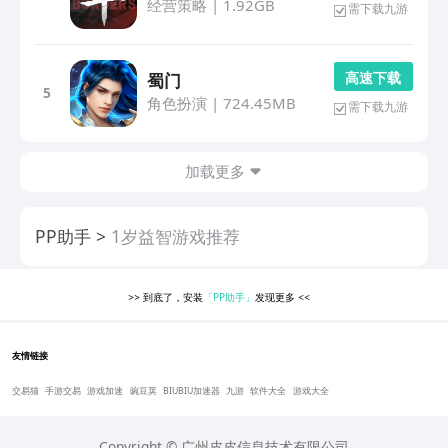
经营策略
|
1.92GB
需下载九游
高 速 下 载
蜀门
5
角色扮演
|
724.45MB
需下载九游
加载更多
PP助手
1岁益智游戏推荐
>>
到底了，安装
「PP助手」
发现更多
<<
友情链接
交易猫
手游交易
游戏加速
豌豆荚
BIUBIU加速器
九游
软件大全
游戏大全
Copyright © 广州皮皮信息技术有限公司