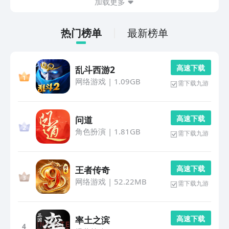
加载更多
热门榜单
最新榜单
高 速 下 载
乱斗西游2
网络游戏
|
1.09GB
需下载九游
高 速 下 载
问道
角色扮演
|
1.81GB
需下载九游
高 速 下 载
王者传奇
网络游戏
|
52.22MB
需下载九游
高 速 下 载
率土之滨
4