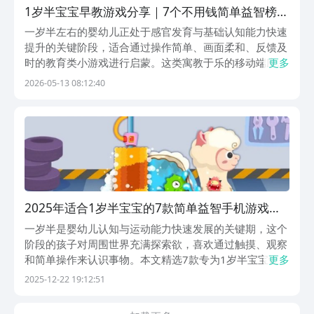
1岁半宝宝早教游戏分享｜7个不用钱简单益智榜单
5before_1（2026更新）
一岁半左右的婴幼儿正处于感官发育与基础认知能力快速
提升的关键阶段，适合通过操作简单、画面柔和、反馈及
时的教育类小游戏进行启蒙。这类寓教于乐的移动端应用
更多
下载热度持续走高，尤其以操作零门槛、无文字依赖、强
2026-05-13 08:12:40
互动反馈的轻量级游戏最受低龄儿童家庭欢迎。针对1岁
半宝宝群体，我们精选7款真正适龄、免费、无需复杂操
2025年适合1岁半宝宝的7款简单益智手机游戏分
享（不用下载，安全无广告）
一岁半是婴幼儿认知与运动能力快速发展的关键期，这个
阶段的孩子对周围世界充满探索欲，喜欢通过触摸、观察
和简单操作来认识事物。本文精选7款专为1岁半宝宝设计
更多
的启蒙益智小游戏，画面配色明快柔和，界面简洁无干
2025-12-22 19:12:51
扰，无需复杂点击，多数操作支持轻触或拖拽即可完成。
游戏注重即时反馈机制，能有效提升孩子的专注力、手眼