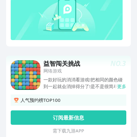
替画笔，充分调动孩子手的各个部分完成
画作，对宝宝小手进行锻炼，让他变得更
加心灵手巧。拓展宝宝对不同事物的认知
和视觉体验，丰富宝宝的事物感受视野。
6、手指画手指画远比线条画更富有吸引
力的色彩创作特点，能够让孩子长时间从
事主动性活动，从小培养孩子的耐心与专
注力。7、卡通贴纸宝宝手绘的图片将变
成漫画卡通形象的贴纸，将小鱼贴在石头
上，将小鸟贴在树枝上等等。培养孩子的
NO.
3
益智闯关挑战
专注力和审美能力。8、儿童益智鲜艳色
网络游戏
彩的情感魅力能有效激发孩子的积极情
一款好玩的消消看游戏!把相同的颜色碰
绪，手指画可以让孩子充满成就感，有助
到一起就会消掉得分了!是不是很简单呢?
更多
于从小建立孩子自信与乐观的天性。9、
快来试试吧!
育儿早教实现在家育儿，爸爸妈妈与宝宝
人气预约榜TOP100
一同绘画，创作有趣儿的亲子画、拉近父
母与孩子的距离感。给宝宝全面爱的同
时，还可以使亲子关系更加亲密。产品理
订阅最新信息
念：无论是幼儿园的教育体制还是幼教，
它们正在逐渐往提高小朋友们的思维技能
需 下 载 九 游 A P P
方向发展。让宝宝学画画是发散思维的一