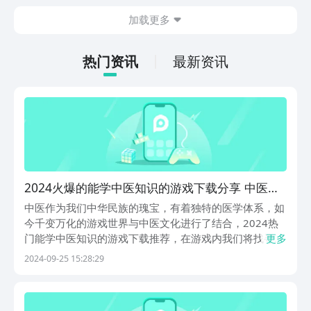
在什么地方呢？玩家只需要通过以下的链
加载更多
接就可以下载。游戏的上手门槛还是比较
低的，一只手就可以操控，很适合用来去
打发无聊的时间，可玩性真的比较高。
热门资讯
最新资讯
2024火爆的能学中医知识的游戏下载分享 中医题
材的游戏榜单
中医作为我们中华民族的瑰宝，有着独特的医学体系，如
今千变万化的游戏世界与中医文化进行了结合，2024热
门能学中医知识的游戏下载推荐，在游戏内我们将找寻各
更多
种神秘药材，了解中草药背后的故事，同时我们还要对病
2024-09-25 15:28:29
人进行中医诊断，诊断病情为病人开出中药方，感受在游
戏内成为一名一代名医的乐趣。1、《中医世家》《中...