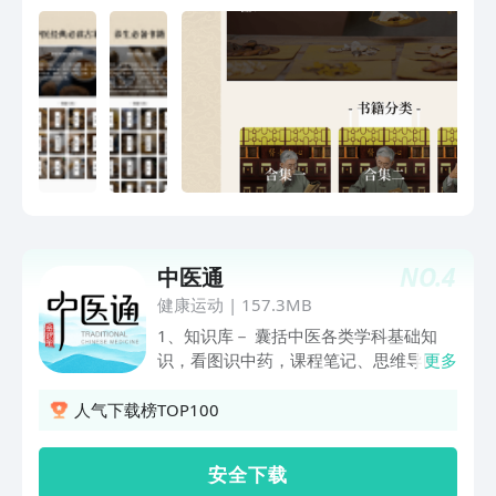
改善进行了说明。 【体检报告】 对医院
家医案和医学经典著作，还有名老中医的
中常见必备的体检报告结果进行了分析说
宝贵经验著作供您参考学习。 【养生健
明，数值异常的讲解，以便更加了解自己
康】 如今快节奏的生活下，因为久坐、
的身体指标。 【急救知识】 收录了常见
熬夜、饮食不规律等问题使得各类病症更
的猝死、心梗、突发的血管疾病、外伤和
加年轻化，越来越多的人开始注重养生和
儿童急救方法。 【自我体检】 从脏腑、
健康，我们不仅收集了诸多常见病症的古
血管、骨骼、心脏、神经全方位简易测
籍医案，还为您匹配了健康养生的视频小
试，到中医“望诊”的面、口、舌相等，不
知识内容，让您在了解中医知识的同时拥
用去医院即可了解自己的身体异常，亚健
有一个更加健康的身体。
康状态，达到未病先防。 【慢病指导】
对高血压、糖尿病、冠心病的生活、饮
食、运动等的注意事项、生活方式进行指
NO.
4
中医通
导。 【穴位养生】 收录中医的十二经脉
健康运动
|
157.3MB
及经外奇穴，对每个穴位的功效及按摩方
1、知识库－ 囊括中医各类学科基础知
法进行了说明，并加以有效的穴位搭配，
识，看图识中药，课程笔记、思维导图、
更多
日常可常按对应穴位进行疾病预防。
趣味学习等常用功能。－ 简易学习：让
【导引养生】 收录了八段锦、五禽戏、
中医学习更便捷更有序，内容包括：中医
人气下载榜TOP100
易筋经、六字诀、24式太极拳的跟练视
基础理论、中药学、中医内科学、针灸
频及动作分解教学、注意事项。另外还提
学、中医诊断学、经络腧穴学、中药药理
供了多个中医微运动方法的小运动大功
安 全 下 载
学、中药炮制学、中医妇科学、正常人体
效。 【呼吸养生】 按照腹式呼吸、逆腹