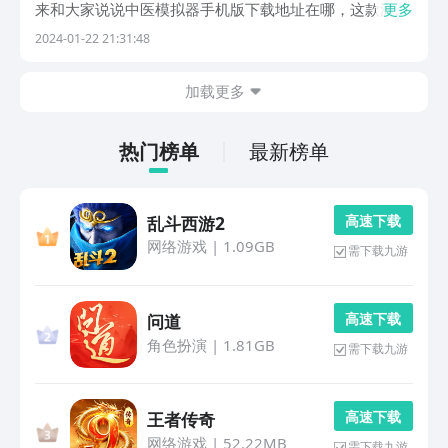
来和大家说说中医模拟器手机版下载地址在哪，这款游戏
更多
的玩法上十分的有趣，同时里面也是拥有很多的医学方面
2024-01-22 21:31:48
知识，各位要是对此较为的感兴趣，不如就一起来看下具
体该如何去操作吧。【中医模拟器2020】最新版预约...
加载更多
热门榜单
最新榜单
高 速 下 载
乱斗西游2
网络游戏
|
1.09GB
需下载九游
高 速 下 载
问道
角色扮演
|
1.81GB
需下载九游
高 速 下 载
王者传奇
网络游戏
|
52.22MB
需下载九游