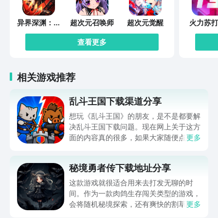
异界深渊：觉
超次元召唤师
超次元觉醒
火力苏打
醒
查看更多
相关游戏推荐
乱斗王国下载渠道分享
想玩《乱斗王国》的朋友，是不是都要解
决乱斗王国下载问题。现在网上关于这方
面的内容真的很多，如果大家随便点击陌
更多
生链接，就很容易遇到安装包信息不完整
的情况。想省去这些麻烦，直接通过九游
秘境勇者传下载地址分享
app进行下载会更加方便，九游是手游福
利最多的游戏平台，在这里不仅能够看到
这款游戏就很适合用来去打发无聊的时
游戏资源，还能及时查看后续的消息、活
间。作为一款肉鸽生存闯关类型的游戏，
动内容等相关信息。
会将随机秘境探索，还有爽快的割草闯关
更多
全部都放在一起。秘境勇者传下载地址是