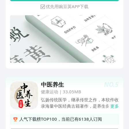
解剖学、中医儿科学、中医外科学、中药
式呼吸、完全式呼吸的方法及注意事项编
优先用豌豆荚APP下载
鉴定学、中医急诊学、小儿推拿学、中医
排了动画跟练过程，经常练习呼吸有助内
药膳学等笔记－ 经典医书，收录近千本
脏活化、强化身体内部脏腑。 【音乐养
中医经典书籍，并持续增加，支持语音朗
生】 收录了中医五行、冥想、颂钵、阿
读、全文搜索等。－ 关键字全链接，关
尔法脑波的四种能量音乐，以达到放松身
键字直达相关词条。－ 知识点：贯穿中
心、激活大脑、调理身体的功效。 【中
医考研各科知识点，通过连线检验熟记程
医知识】 从零开始对中医的一些基本理
度。2、执业题库－ 包括七大类考试：初
论进行了解释，以达到对养生观及中药作
级中药士、初级中药师、执业中药师、中
用更好的理解。 【形体保健】 列举了如
医执业助理医师、中医执业医师、中西医
富贵包、脊柱侧弯、驼背、XO型腿、骨
结合执业助理医师、中西医结合执业医
盆前后倾、扁平足等常见不良体态的形成
师。－ 每题全解析，关键字链接直达相
原因、长期危害、改善动作等。 【养生
关词条、搜题有问题一搜便知。－ 模拟
误区】 对常见的养生误区进行了说明纠
NO.
5
中医养生
考试、历年真题、章节练习、自动收藏夹
正，做到养生不盲目。 【养生问答】 对
和错题本。3、经典课程－ 包括：中药、
健康运动
|
33.05MB
一些生活中的基本养生常识做成了选择题
方剂、伤寒论、医案分析、穴位定位、黄
弘扬传统医学，继承传世之作，本软件收
的方式并给出解释，以便人们通过此种形
帝内经等课程。－ 语音和学习笔记上
录海量中医经典古籍著作，是养生保健达
更多
式能够加深记忆，增加趣味性。 【体质
传，学员之间互分享。4、你问我答－ 为
人的热门掌上读物。多维度分类，便于不
测试】 提供标准中医体质测试，针对自
患者提供一个专业提问、回答、相互交
同人群进行阅读，利用碎片化时间了解养
己身体软件会提供更加符合的显示条件。
人气下载榜TOP100，当前已有6138人订阅
流。中医通也是中医人员、医学生、中医
生知识，让自己拥有一个更健康的身体。
【健康计算器】 提供标准的BMI、体