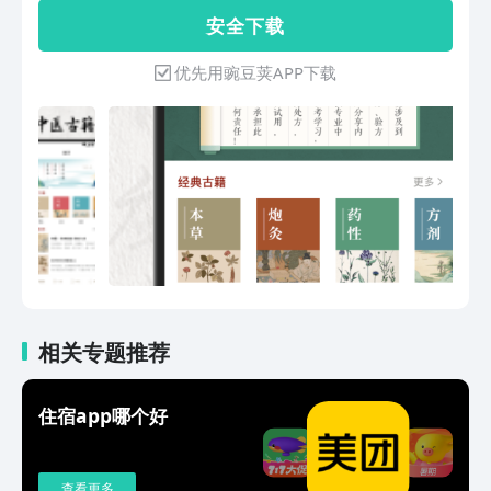
爱好者必备工具之一。
【珍贵古籍】随手阅读海内外经典古籍，
质、体脂、营养素、糖尿病、腰臀比、心
安 全 下 载
了解本草药性的相生相克，经络脉搏的神
率、腿围等计算工具。 【养生计划】 提
奇奥秘，炮灸方剂的现实应用；借鉴学习
供饮食计划，对自己的三餐实现营养素智
优先用豌豆荚APP下载
名老中医的宝贵经验。这里收集了经络、
能提示，及不适宜食用的食物提示。提供
针灸、妇科、产科、儿科等多个常见分
中医养生法，每日智能提供不同的导引方
类，方便养生爱好者、中医学习者、医学
法，达到保健功效。 【血压血糖记录】
生查阅使用。【健康百科】实时了解有关
可记录每日不同时段的血压血糖，支持添
健康养生的热门文章，紧跟养生热潮。
加多人记录，图表形式分别过滤查看非标
【养生保健】涵盖了对于五官四肢，风劳
准记录，血压可单次或多次记录取平均，
虚损，疡疹痧痘等的一些常见保养知识。
血糖可添加时记录饮食及运动。
【养生视频】保健知识、养生妙招、疾病
预防，尽在养生视频，让你轻松学习中
医！
相关专题推荐
住宿app哪个好
查看更多