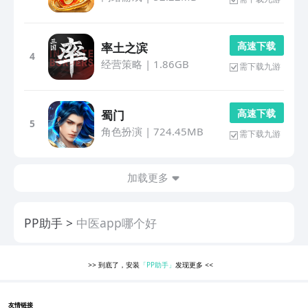
高 速 下 载
率土之滨
4
经营策略
|
1.86GB
需下载九游
高 速 下 载
蜀门
5
角色扮演
|
724.45MB
需下载九游
加载更多
PP助手
中医app哪个好
>>
到底了，安装
「PP助手」
发现更多
<<
友情链接