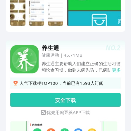
NO.
2
养生通
健康运动
|
45.71MB
养生通主要帮助人们建立正确的生活习惯
和饮食习惯，做到未病先防，已病防变，
更多
熟悉日常的保健方法，提高身体免疫力，
预防重大疾病，消除亚健康。结合中医
人气下载榜TOP100，当前已有1593人订阅
《黄帝内经》和《本草纲目》中的养生方
法，给出了包括四时节气和十二时辰中的
安 全 下 载
注意事项，及相关食疗、药膳、穴位、导
引、呼吸、疾病指导、中草药和中成药的
优先用豌豆荚APP下载
对症功效、注意事项等做出了说明。本软
件资料来自各方权威刊物及网上医师的经
验收集并加以归类整理，方便搜索及快速