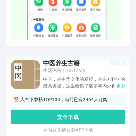
查阅。 ***主要功能特点*** 【食物百
科】 收录了400余种食物的功效、宜忌、
搭配、营养成份及相关食谱，及1200个
相关品类的图文介绍。可按营养、功效、
性味归经分类。 【养生药膳】 收录了
2000余条日常有益身体各个方面的食物
药膳，可做日常饮食调理身体之用，按功
效分类。 【养生茶】 收录了1000余条中
草药为主的日常茶饮小方，可辅助症状进
NO.
3
中医养生古籍
行调治。 【营养素】 对身体所需要的维
生素、微量元素、供能营养素的功用进行
生活休闲
|
32.47MB
说明，并对缺乏后的症状进行阐释，帮助
中医，是中华文化的精粹，是东方科学的
人们认识必不可缺的体内营养。 【中草
最高奥秘，这里收集了诸多海内外孤本以
更多
药】 收录了400余种中草药及1100个相
及古今以来的珍藏中医古籍，涵盖了养
关形态品类的图片介绍。 【中成药】 收
生、妇科、产科、外科、针灸、风虚劳损
人气下载榜TOP100，当前已有2464人订阅
录了400余种常用中成药的功效及日常用
等多个详细分类，是中医爱好者和中医从
药方法和注意事项，并可按症状查询相关
业人员用于学习和研究的古籍宝库，也是
安 全 下 载
中成药。 【疾病和症状调理】 对常见的
喜欢养生健康人士的入门好物。 【海量
疾病和症状的成因、会导致的后果、预防
古籍宝典】 我们为您收集了从古至今中
优先用豌豆荚APP下载
方法、如何通过食疗和穴位疗法进行辅助
医养生相关的海量精华孤本，包含历代名