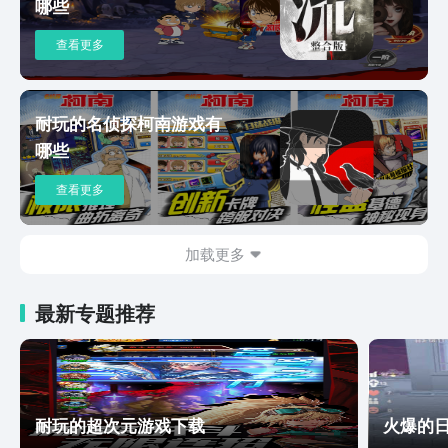
哪些
奖、最佳叙事奖银奖 全网超千名主播推
荐
查看更多
耐玩的名侦探柯南游戏有
哪些
查看更多
加载更多
最新专题推荐
耐玩的超次元游戏下载
火爆的