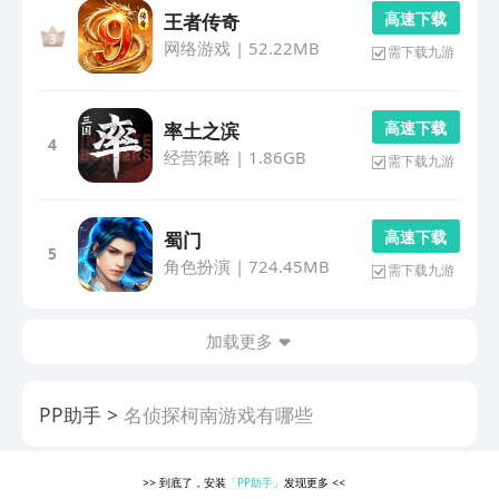
高 速 下 载
王者传奇
网络游戏
|
52.22MB
需下载九游
高 速 下 载
率土之滨
4
经营策略
|
1.86GB
需下载九游
高 速 下 载
蜀门
5
角色扮演
|
724.45MB
需下载九游
加载更多
PP助手
名侦探柯南游戏有哪些
>>
到底了，安装
「PP助手」
发现更多
<<