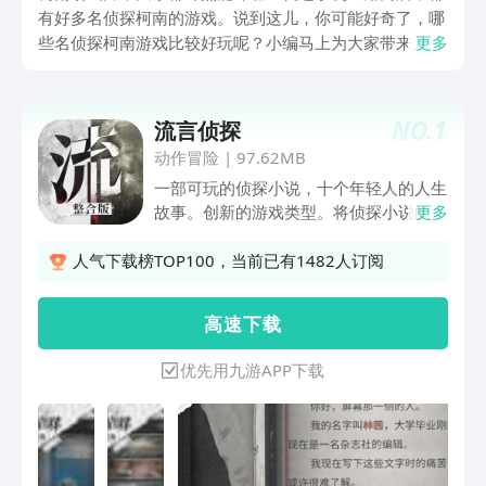
有好多名侦探柯南的游戏。说到这儿，你可能好奇了，哪
些名侦探柯南游戏比较好玩呢？小编马上为大家带来几款
更多
好玩的侦探类型的游戏，侦探类型的玩法很刺激哟，就像
我们小时候喜欢玩的探险游戏一样，要动脑筋去解谜。玩
这些游戏不仅能让你感觉刺激，还能在破解案件的过程
NO.
1
流言侦探
中，让你的智商不知不觉地就提高了。
动作冒险
|
97.62MB
一部可玩的侦探小说，十个年轻人的人生
故事。创新的游戏类型。将侦探小说的阅
更多
读体验和互动游戏结合。 深刻复杂的故
事。专门为此游戏原创的30w字长篇侦探
人气下载榜TOP100，当前已有1482人订阅
小说，传统连续杀人事件推理故事。结合
十余位主要角色的人生故事刻画
高 速 下 载
优先用九游APP下载