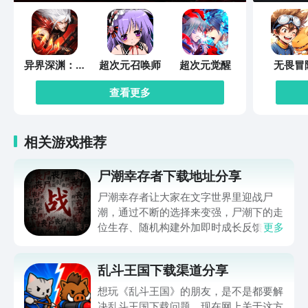
异界深渊：觉
超次元召唤师
超次元觉醒
无畏冒
醒
查看更多
相关游戏推荐
尸潮幸存者下载地址分享
尸潮幸存者让大家在文字世界里迎战尸
潮，通过不断的选择来变强，尸潮下的走
位生存、随机构建外加即时成长反馈，让
更多
不少朋友好奇在哪下，那么下文就带来尸
潮幸存者下载地址的分享，让大家都能进
乱斗王国下载渠道分享
入到这个满是僵尸的世界努力求生，想玩
的可千万别错过，赶快来看一看吧。
想玩《乱斗王国》的朋友，是不是都要解
决乱斗王国下载问题。现在网上关于这方