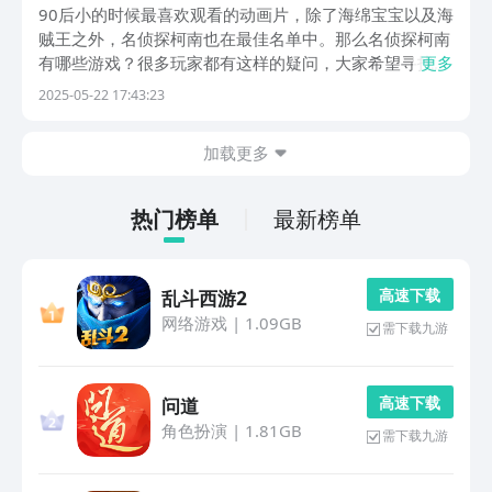
9before_12025
90后小的时候最喜欢观看的动画片，除了海绵宝宝以及海
贼王之外，名侦探柯南也在最佳名单中。那么名侦探柯南
有哪些游戏？很多玩家都有这样的疑问，大家希望寻找到
更多
与柯南有关的游戏，再次重温儿时的记忆以及曾经的经典
2025-05-22 17:43:23
场景和各种名场面。今天小编为大家推荐几款比较耐玩又
相当有趣的柯南手游吧。1、《名侦探柯南-纯黑的噩...
加载更多
热门榜单
最新榜单
高 速 下 载
乱斗西游2
网络游戏
|
1.09GB
需下载九游
高 速 下 载
问道
角色扮演
|
1.81GB
需下载九游