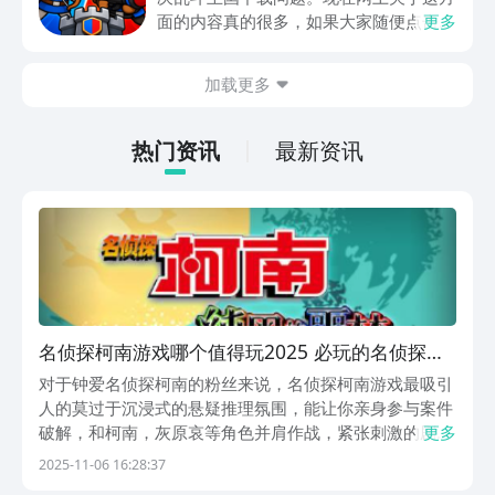
面的内容真的很多，如果大家随便点击陌
更多
生链接，就很容易遇到安装包信息不完整
的情况。想省去这些麻烦，直接通过九游
加载更多
app进行下载会更加方便，九游是手游福
利最多的游戏平台，在这里不仅能够看到
游戏资源，还能及时查看后续的消息、活
热门资讯
最新资讯
动内容等相关信息。
名侦探柯南游戏哪个值得玩2025 必玩的名侦探柯
南游戏合辑
对于钟爱名侦探柯南的粉丝来说，名侦探柯南游戏最吸引
人的莫过于沉浸式的悬疑推理氛围，能让你亲身参与案件
破解，和柯南，灰原哀等角色并肩作战，紧张刺激的剧情
更多
反转，细致入微的线索搜寻，还有熟悉的角色互动，都让
2025-11-06 16:28:37
粉丝们欲罢不能，本文推荐的5款名侦探柯南游戏，覆盖