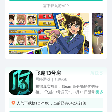
需 下 载 九 游 A P P
NO.
5
飞越13号房
网络游戏
|
1.86GB
根据真实故事，Steam高分畅销优秀移
植。 “飞越13号房间”，8月11日登录移动
更多
平台! 游戏与战争的偏见，属于中国玩家
的独特故事。 你将扮演一个 “网瘾少年”
人气下载榜TOP100，当前已有642人订阅
谁被录取著名的行为矫正中心。在一次又