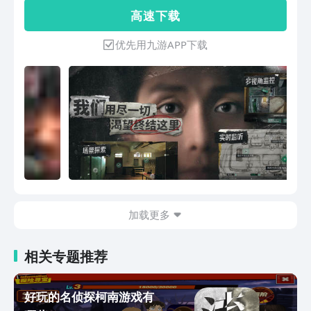
一次的抉择中，了解这里的生存规律; 在
高 速 下 载
蛰伏的调查中，发现纠偏中心背后的秘
密; 与同伴一起，克服重重困难，最终决
优先用九游APP下载
定每个人的命运。 | 电影级视听演示 是
制作精良，让你沉浸在角色的真实情境
中，带入角色的感官，逐步体验 “转型”
计划，揭开矫正中心背后的真相。 | 多分
支高燃情节 巨大的结构支持丰富的情节
内容，每个选择都将开启一次独特的冒险
之旅。一场精彩的潜行，一场血战，是承
受还是反抗，是愤怒还是麻木，在一系列
艰难的抉择中，塑造你的 “英雄之旅”。 |
沉浸式互动内容 实时沉浸式互动，解谜
探索、创新监控和秘密探索、记录取证、
加载更多
多视角监控和收集 ......互动内容与剧情进
展紧密相连，亲身体验了精彩的大逃亡计
划! | 匠心打磨真实修复 细节打磨精益求
相关专题推荐
精，大量的走访调查积累了丰富的真实案
例和材料，真实的适应冲击着神经。
2023年国内最具影响力的独立作品 参与
好玩的名侦探柯南游戏有
2023年戛纳电影节下单元 NYX最佳剧情