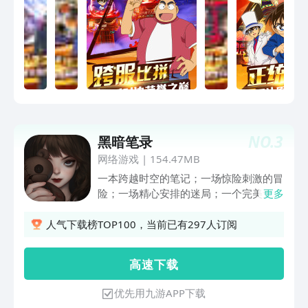
NO.
3
黑暗笔录
网络游戏
|
154.47MB
一本跨越时空的笔记；一场惊险刺激的冒
险；一场精心安排的迷局；一个完美无缺
更多
的谎言。以真相为谜面，以动机为谜底。
当你相信之际，就是落入圈套之时。黑暗
人气下载榜TOP100，当前已有297人订阅
中的秘密与邪恶被书写成美好的童话，真
相已被“恶魔”埋藏在时光的沙砾中，再也
高 速 下 载
无处找寻。
优先用九游APP下载