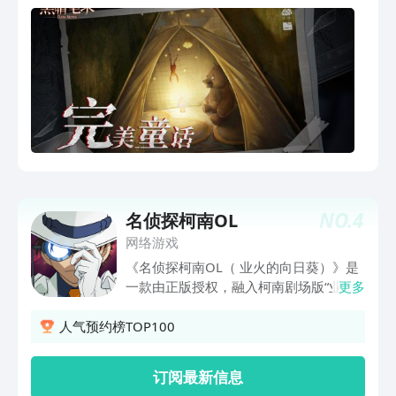
NO.
4
名侦探柯南OL
网络游戏
《名侦探柯南OL（ 业火的向日葵）》是
一款由正版授权，融入柯南剧场版“业火
更多
向日葵”元素的全新手机卡牌游戏。寻找
失落名画，对抗基德等全新玩法的融入，
人气预约榜TOP100
使游戏更为激烈。全新架构的副本模式，
阿笠博士科技系统的全新设计，柯南2.0
订阅最新信息
绝对能给您带来截然不同的游戏体验！