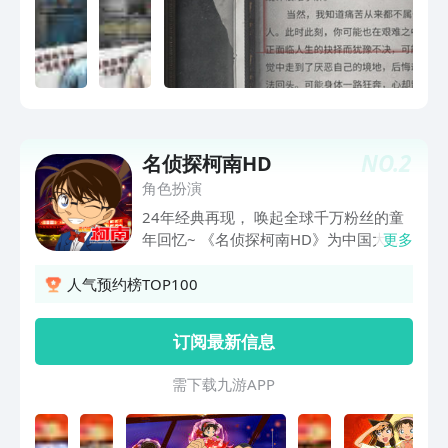
NO.
2
名侦探柯南HD
角色扮演
24年经典再现， 唤起全球千万粉丝的童
年回忆~ 《名侦探柯南HD》为中国大陆
更多
首款正版授权策略类卡牌手游，本作还原
动画经典剧情，在扑朔迷离的案件中，柯
人气预约榜TOP100
南将带领小伙伴共同踏上侦探之路。毛利
兰，阿笠博士，灰原哀，赤井秀一等伙伴
订阅最新信息
悉数登场。人物设计全面贴合原作设定，
人物动作精心打磨。独特的对战系统，丰
需 下 载 九 游 A P P
富的伙伴技能，烧脑的战斗分配，点燃紧
张刺激的对战体验！全新料理系统上线，
让你在战斗之余享受美好时光！