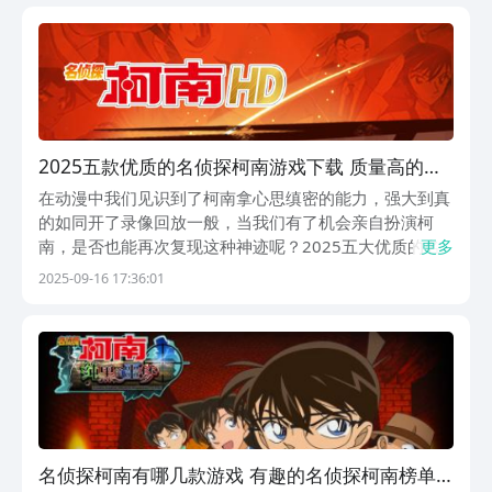
剧情，密室，跑酷等多元玩法，带你走进精彩的推理世
界...
2025五款优质的名侦探柯南游戏下载 质量高的名
侦探柯南游戏有哪几款
在动漫中我们见识到了柯南拿心思缜密的能力，强大到真
的如同开了录像回放一般，当我们有了机会亲自扮演柯
南，是否也能再次复现这种神迹呢？2025五大优质的名
更多
侦探柯南游戏下载，首先在核心上把关于原作中那些令大
2025-09-16 17:36:01
家备受瞩目的案件，都再次进行了精妙绝伦的演绎，还将
柯南等众人那种不服输的性格张力完美的塑造。1、
《名...
名侦探柯南有哪几款游戏 有趣的名侦探柯南榜单