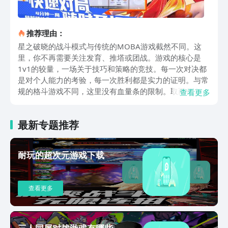
推荐理由：
星之破晓的战斗模式与传统的MOBA游戏截然不同。这
里，你不再需要关注发育、推塔或团战。游戏的核心是
1v1的较量，一场关于技巧和策略的竞技。每一次对决都
是对个人能力的考验，每一次胜利都是实力的证明。与常
规的格斗游戏不同，这里没有血量条的限制。取而代之的
查看更多
是一种积分制胜负机制，让每一场战斗都充满了变数和悬
念。在星之破晓中，每个王者英雄都将拥有全新的技能。
最新专题推荐
这些技能不仅新颖独特，而且能够在战斗中释放出令人惊
叹的破晓技。想象一下，猩红守护者单挑铠，或是电玩小
子与鲁班七号的对决，这些都将在星之破晓中成为现实。
耐玩的超次元游戏下载
如果你担心时间不够，或是害怕游戏进行到一半就被迫离
线，那么星之破晓将是你的最佳选择。每一局游戏只需2
分钟，随时随地，快速上分，享受畅快淋漓的战斗体验。
查看更多
除了激烈的战斗，游戏还提供了丰富的剧情体验。每个英
雄背后都有着不为人知的故事。澜和蔡文姬的未来相遇，
铠的内心世界，李白独闯长安殿的背后秘密……这些故事
等待着玩家去探索和体验。星之破晓提供了丰富的福利。
三人同屏对战游戏有哪些