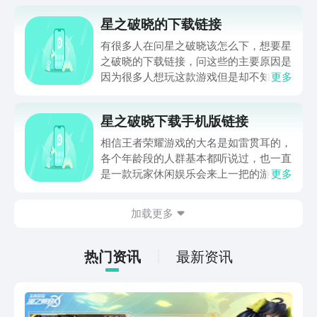
星之破晓的下载链接
有很多人在问星之破晓该怎么下，想要星
之破晓的下载链接，问这些的主要原因是
因为很多人想玩这款游戏但是却不知道该
更多
游戏去哪下，说到该游戏的下载，目前游
戏还处于内测阶段，无法直接下载，但是
星之破晓下载手机版链接
却可以进行预约，这个预约可以在一个游
戏平台上进行，关于这个游戏平台会在下
相信王者荣耀游戏的大名是如雷贯耳的，
文中给大家介绍，想知道该平台叫什么的
各个年龄段的人群基本都听说过，也一直
朋友就一起往下看吧。
是一款玩家休闲娱乐会来上一把的游戏，
更多
受众面较广，由该游戏改编的星之破晓游
戏也是收获了一波粉丝，那么星之破晓下
加载更多
载手机版地址怎么获取呢？下面来看看。
热门资讯
最新资讯