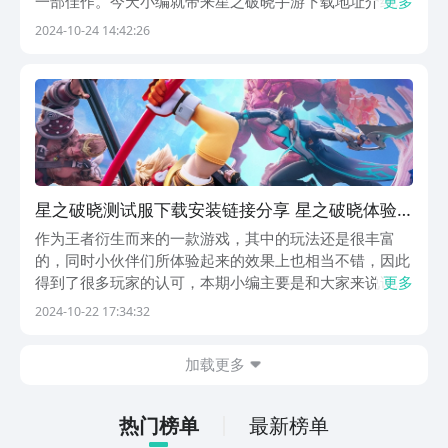
一部佳作。今天小编就带来星之破晓手游下载地址介绍。
更多
这款游戏以王者荣耀的背景为基础，通过横版街机风格的
2024-10-24 14:42:26
战斗方式和高质量的画面表现，将王者世界的宏大与热血
展现得淋漓尽致。《王者荣耀星之破晓》最新下载预约
地...
星之破晓测试服下载安装链接分享 星之破晓体验
服下载链接推荐
作为王者衍生而来的一款游戏，其中的玩法还是很丰富
的，同时小伙伴们所体验起来的效果上也相当不错，因此
得到了很多玩家的认可，本期小编主要是和大家来说说星
更多
之破晓体验服下载，若是大家想要快速的进入其中来下
2024-10-22 17:34:32
载，那么通过九游来帮自己就可以了，对于此有想法的
话，不如就一起来看看吧。【王者荣耀星之破晓】最新版
加载更多
预约/...
热门榜单
最新榜单