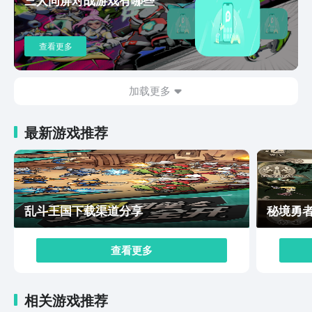
登录游戏即可领取英雄，更有多达20款英雄皮肤通过活动
免费送出。星之破晓不仅仅是对战斗的一次革新，更是对
英雄故事的一次深刻探索。在这里，每个玩家都可以成为
查看更多
自己命运的主宰，每一场战斗都是对个人技艺的挑战。点
击星之破晓下载链接分享，开启这场星之破晓的冒险吧！
加载更多
最新游戏推荐
乱斗王国下载渠道分享
秘境勇
查看更多
相关游戏推荐