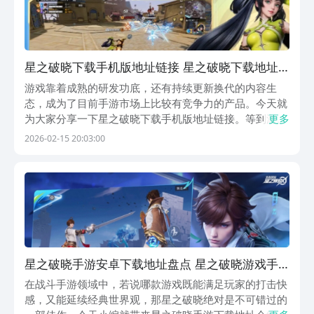
星之破晓下载手机版地址链接 星之破晓下载地址
推荐
游戏靠着成熟的研发功底，还有持续更新换代的内容生
态，成为了目前手游市场上比较有竞争力的产品。今天就
为大家分享一下星之破晓下载手机版地址链接。等到游戏
更多
上线之后，那就可以直接通过链接下载，可以尽情的享受
2026-02-15 20:03:00
游戏的独特之处，满足每一个不同玩家的需求。《王者荣
耀星之破晓》最新下载预约地址》》》》》#王者荣耀星
之...
星之破晓手游安卓下载地址盘点 星之破晓游戏手
机版下载链接推荐
在战斗手游领域中，若说哪款游戏既能满足玩家的打击快
感，又能延续经典世界观，那星之破晓绝对是不可错过的