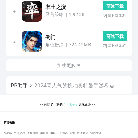
高 速 下 载
率土之滨
4
经营策略
|
1.92GB
需下载九游
高 速 下 载
蜀门
5
角色扮演
|
724.45MB
需下载九游
加载更多
PP助手
2024高人气的机动奥特曼手游盘点
>>
到底了，安装
「PP助手」
发现更多
<<
友情链接
交易猫
手游交易
游戏加速
豌豆荚
BIUBIU加速器
九游
软件大全
游戏大全