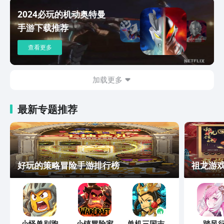
2024必玩的机动奥特曼
手游下载推荐
查看更多
加载更多
最新专题推荐
好玩的策略冒险手游排行榜
祖龙游
小怪兽别跑
小镇冒险家
单机三国志外
踏风