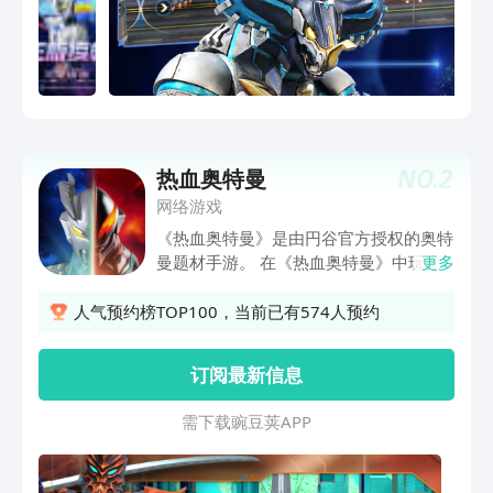
NO.
2
热血奥特曼
网络游戏
《热血奥特曼》是由円谷官方授权的奥特
曼题材手游。 在《热血奥特曼》中玩家
更多
将会和赛罗奥特曼一起穿越时空，前去修
正新生代奥特曼的宇宙；集结各色奥特曼
人气预约榜TOP100，当前已有574人预约
和怪兽一起对抗巨大危机；还可以跨越时
空的界限和其他玩家一起探索未知领域、
订阅最新信息
对抗黑暗的入侵或是友好地切磋实力。
《热血奥特曼》精细地还原了每一名角色
需 下 载 豌 豆 荚 A P P
的外观和特效效果，力求在还原剧中效果
的同时精益求精，让玩家可以在游戏中体
验到更加丰富的特摄战斗。