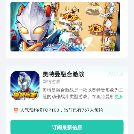
NO.
4
奥特曼融合激战
网络游戏
奥特曼融合激战是一款以奥特曼形象为主
题的动作战斗类型游戏。在奥特曼融合激
更多
战中，玩家将和各个新生代的奥特曼展开
接触，并且收集他们成为自己的大将，和
人气预约榜TOP100，当前已有767人预约
不同的怪兽展开对战，尽情回顾经典，在
游戏之中找到童年的无限乐趣吧。
订阅最新信息