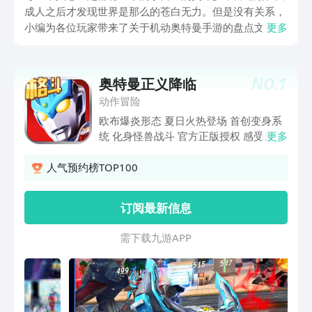
成人之后才发现世界是那么的苍白无力。但是没有关系，
小编为各位玩家带来了关于机动奥特曼手游的盘点文章，
更多
玩家们可以在游戏当中实现自己的超人梦，让自己重新回
到小时候的感觉，而这五款手游也会带给各位玩家不一样
体验。
NO.
1
奥特曼正义降临
动作冒险
欧布爆炎形态 夏日火热登场 首创变身系
统 化身怪兽战斗 官方正版授权 感受原汁
更多
原味 组建奥特战队 迎战终极黑暗 ★欧
布爆炎形态火热来袭！ 超人气奥特曼-欧
人气预约榜TOP100
布奥特曼爆炎形态火热来袭！强悍的实力
帅气的技能点燃对抗邪恶的赤子之心。更
订阅最新信息
有爆炎专属武器助你一臂之力。快来集结
你的奥特战队，迎战嚣张的巨大BOSS和
需 下 载 九 游 A P P
邪恶的怪兽军团，一起保卫我们的美好地
球！