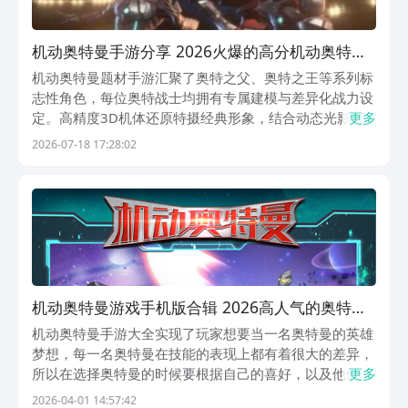
机动奥特曼手游分享 2026火爆的高分机动奥特曼
游戏手机版介绍
机动奥特曼题材手游汇聚了奥特之父、奥特之王等系列标
志性角色，每位奥特战士均拥有专属建模与差异化战力设
定。高精度3D机体还原特摄经典形象，结合动态光影与
更多
粒子特效，强化战斗沉浸感。游戏构建多维度战斗系统，
2026-07-18 17:28:02
涵盖能量蓄积、连段格斗、形态切换及必杀技释放机制，
在城市废墟、外星战场、地下遗迹等多样化场景中展开实
机动奥特曼游戏手机版合辑 2026高人气的奥特曼
游戏有哪几款
机动奥特曼手游大全实现了玩家想要当一名奥特曼的英雄
梦想，每一名奥特曼在技能的表现上都有着很大的差异，
所以在选择奥特曼的时候要根据自己的喜好，以及他们的
更多
实际战斗能力进行考量。奥特曼的形象设计是以3d立体的
2026-04-01 14:57:42