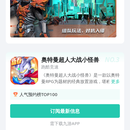
NO.
3
奥特曼超人大战小怪兽
跑酷竞速
《奥特曼超人大战小怪兽》是一款以奥特
曼RPG为题材的经典放置游戏，堪称史上
更多
最懒游戏，以挂机诠释经典。游戏中，赛
罗以及招募的其他8位奥特曼小伙伴，日
人气预约榜TOP100
夜不停的战斗，突破自身潜力，不断刷图
打怪营救小公举，即使离线也不会停止。
订阅最新信息
在这里与奥特曼一起打怪战斗，在这里回
忆经典，快来和奥特曼们一起营救小公举
需 下 载 九 游 A P P
吧！！！