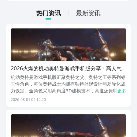
载，其实九游现在就能预约，手游福利最
有性价比的APP，身后有阿里巴巴灵犀互
热门资讯
最新资讯
娱大厂支持，玩手游就到九游，海量代金
券，成长礼包等待朋友们领取，感受战力
飙升的感觉。
2026火爆的机动奥特曼游戏手机版分享：高人气
耐玩奥特曼游戏介绍
机动奥特曼游戏手机版汇聚奥特之父、奥特之王等系列标
志性角色，每位奥特战士均拥有独特外观设计与差异化战
力设定。全角色采用高精度3D建模技术，高度还原特摄
更多
原作中的视觉质感与动态表现力。依托原创战斗逻辑与技
2026-08-01 04:12:20
能体系，玩家可在多变战场环境中实时应对各类怪兽威
胁，肩负起守护地球生态平衡与社会安全的使命。建议通
过