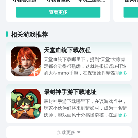
传
查看更多
相关游戏推荐
天堂血统下载教程
天堂血统下载哪里下，提到“天堂”大家肯
定都会觉得很熟悉，这就是根据该IP打造
的大型mmo手游，在保留原作精髓基础
更多
上，给众多玩家伙伴们打造了全新冒险体
验，世界观得到完整还原，职业体系，战
最封神手游下载地址
斗策略都有深度创新，肯定有不少伙伴都
很想玩，可提前在九游平台预约，手游福
最封神手游下载哪里下，在该游戏当中，
利最有性价比APP，身后有阿里巴巴灵犀
玩家小伙伴们将来到猎妖村，成为一名猎
互娱大厂支持，节假日活动来临时刻，还
妖师，游戏画风十分搞怪滑稽，在游玩过
更多
有万元无门槛券能抽，0元畅玩。
程中总是忍俊不禁，冲淡了特别紧张的战
斗感受，游戏整体玩法也比较多样化，肯
加载更多
定有不少朋友感兴趣，但不知道哪里下