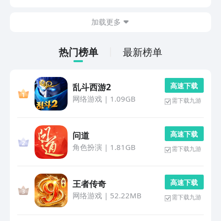
形式为大家展现的，在游戏中所扮演的正是一个保护地球
的正义者。想玩机动奥特曼游戏可以前往九游app领...
加载更多
热门榜单
最新榜单
高 速 下 载
乱斗西游2
网络游戏
|
1.09GB
需下载九游
高 速 下 载
问道
角色扮演
|
1.81GB
需下载九游
高 速 下 载
王者传奇
网络游戏
|
52.22MB
需下载九游