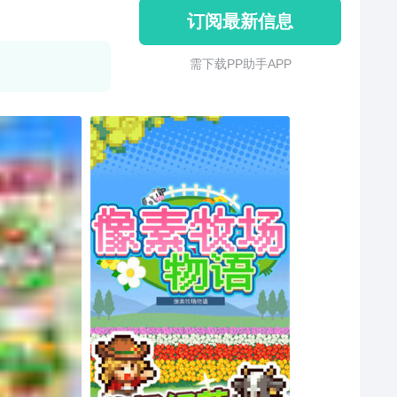
订阅最新信息
需 下 载 P P 助 手 A P P