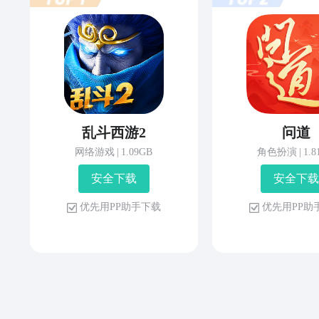
乱斗西游2
问道
网络游戏
|
1.09GB
角色扮演
|
1.
安 全 下 载
安 全 下 载
优 先 用 P P 助 手 下 载
优 先 用 P P 助