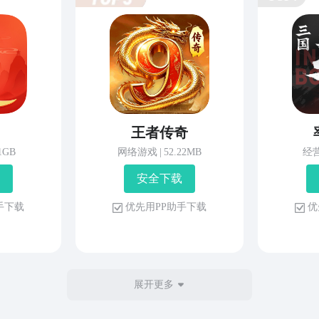
王者传奇
81GB
网络游戏
|
52.22MB
经
安 全 下 载
 手 下 载
优 先 用 P P 助 手 下 载
优 
展开更多