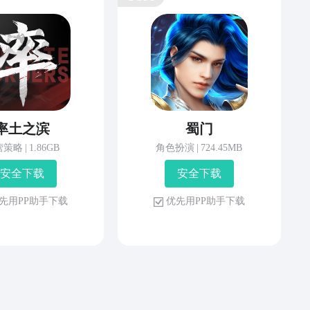
率土之滨
蜀门
营策略
|
1.86GB
角色扮演
|
724.45MB
安 全 下 载
安 全 下 载
先 用 P P 助 手 下 载
优 先 用 P P 助 手 下 载