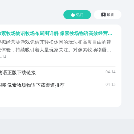
热门
最新
像素牧场物语牧场布局图详解 像素牧场物语高效经营与新手布局教程
模拟经营类游戏凭借其轻松休闲的玩法和高度自由的建
造体验，持续吸引着大量玩家关注。对像素牧场物语等
4-14
开罗系作品感兴趣的用户，可前往九游APP查找并下载相
关游戏资源。作为阿里巴巴灵犀互娱旗下重点运营的应
04-14
物语正版下载链接
用平台，九游不仅提供稳定可靠的游戏分发服务，还长
期为用户提供丰富的新游礼包、限时登录奖励及专属充
04-13
哪 像素牧场物语下载渠道推荐
值返利等