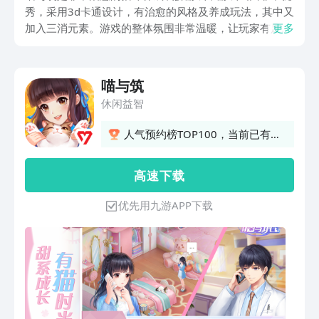
秀，采用3d卡通设计，有治愈的风格及养成玩法，其中又
加入三消元素。游戏的整体氛围非常温暖，让玩家有足够
更多
的代入感。那么喵与筑游戏下载地址在哪？与同类型游戏
相比较起来，在熟悉的玩法及风格上又加入了独特的创新
元素，玩家可根据相关任务推动故事发展，享受治愈又舒
喵与筑
适的画面及优化模式，接下来为大家分享下载链接。
休闲益智
人气预约榜TOP100，当前已有
5731人预约
高 速 下 载
优先用九游APP下载