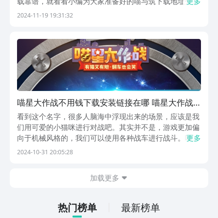
载靠谱，就看看小编为大家准备好的喵与筑下载地址分享
更多
吧！为你实现又快又安全的游戏下载，这款游戏无论是学
2024-11-19 19:31:32
生党还是工作党全都合适，可为你送上温暖陪伴。【喵与
筑】最新版预约/下载》》》》》#喵与筑#《《《《《...
喵星大作战不用钱下载安装链接在哪 喵星大作战
下载免费地址盘点
看到这个名字，很多人脑海中浮现出来的场景，应该是我
们用可爱的小猫咪进行对战吧。其实并不是，游戏更加偏
向于机械风格的，我们可以使用各种战车进行战斗。喵星
更多
大作战免费下载地址在哪各位肯定很想知道吧，那就赶紧
2024-10-31 20:05:28
来看看吧，小编来告诉大家，在哪能下载到它。【喵星大
作战】最新版预约/下载》》》》》#喵星大作战#《《...
加载更多
热门榜单
最新榜单