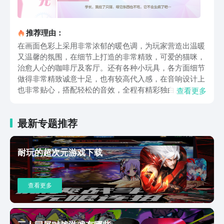
推荐理由：
在画面色彩上采用非常浓郁的暖色调，为玩家营造出温暖
又温馨的氛围，在细节上打造的非常精致，可爱的猫咪，
治愈人心的咖啡厅及客厅。还有各种小玩具，各方面细节
做得非常精致诚意十足，也有较高代入感，在音响设计上
也非常贴心，搭配轻松的音效，全程有精彩独白。想要感
查看更多
受这一款智悦人心的游戏和点击上方链接下载。进入游戏
玩家可成为一名少女，装扮猫咪在线吸猫，具有猫咪旅行
最新专题推荐
功能，每次卖出去玩时，都可以拍照，还会给主人带回惊
喜及礼物。消除玩法，全面升级毛线球、玩具鼠，丰富多
彩的内容，每次通关时都有不同的感受，不同的挑战及体
耐玩的超次元游戏下载
验。上方关于喵与筑游戏下载地址在哪的相关内容就为大
家介绍到这里，当前治愈人心的猫咪游戏特别丰富，以上
推荐的这款案有着清新舒适的画风，可与可爱的猫咪互
查看更多
动，还有主题装扮等多种模式，值得选择。