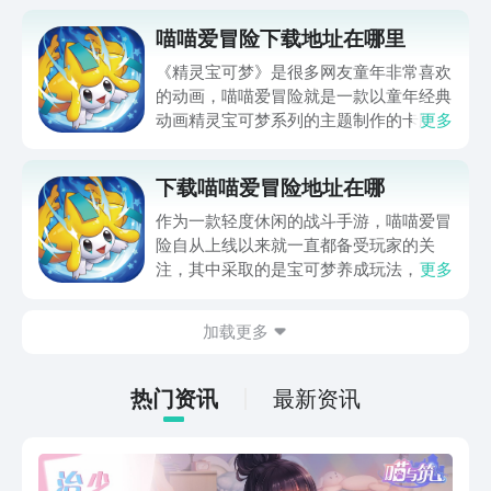
喵喵爱冒险下载地址在哪里
《精灵宝可梦》是很多网友童年非常喜欢
的动画，喵喵爱冒险就是一款以童年经典
动画精灵宝可梦系列的主题制作的卡牌养
更多
成手游，游戏公布之初就引起了很多玩家
的关注，很多玩家都要知道喵喵爱冒险下
下载喵喵爱冒险地址在哪
载地址在哪里？目前游戏已经上线了，下
载地址小编就分享在下面给大家。
作为一款轻度休闲的战斗手游，喵喵爱冒
险自从上线以来就一直都备受玩家的关
注，其中采取的是宝可梦养成玩法，下面
更多
小编就来和大家说说下载喵喵爱冒险地址
在哪，这也是因为有很多的朋友对于其安
加载更多
装的渠道并不是太了解，为了能帮助朋友
们解答困惑，小编特地为大家带来一下介
绍，感兴趣的朋友接着往下看吧。
热门资讯
最新资讯