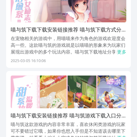
喵与筑下载下载安装链接推荐 喵与筑下载方式分
享
在宠物相关的游戏中，用喵喵来作为角色的游戏欢迎度会
高一些。这款喵与筑的游戏就是以喵喵的形象来为玩家们
展现出游戏中的多个玩法内容。喵与筑下载地址分享给对
更多
这款游戏有兴趣的玩家们，游戏本身是一款治愈系的消除
2025-03-05 16:10:06
类手游，对于玩家来说，玩法上简单，画风上可爱，是个
很不错的休闲消遣的选择。【喵与筑】最新版预约/下载...
喵与筑下载安装链接推荐 喵与筑游戏下载入口分
享
喵与筑这款游戏的内容非常丰富，喜欢休闲类游戏的玩家
可不要错过它哦，如果你也想入手但是不知道该去哪里下