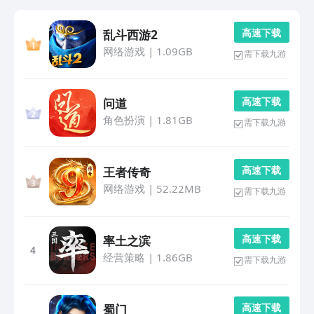
高 速 下 载
乱斗西游2
网络游戏
|
1.09GB
需下载九游
高 速 下 载
问道
角色扮演
|
1.81GB
需下载九游
高 速 下 载
王者传奇
网络游戏
|
52.22MB
需下载九游
高 速 下 载
率土之滨
4
经营策略
|
1.86GB
需下载九游
高 速 下 载
蜀门