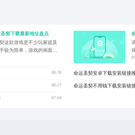
运圣契下载最新地址盘点
契这款游戏是不少玩家提及
手较为简单，游戏的画面也
0
前玩家的反馈来看，也很有
口在哪？不少玩家对于这款
08-30
命运圣契安卓下载安装链接推
不知道游戏的下载，所以才
预约/下载》》》》》#命运圣
08-27
07-04
接