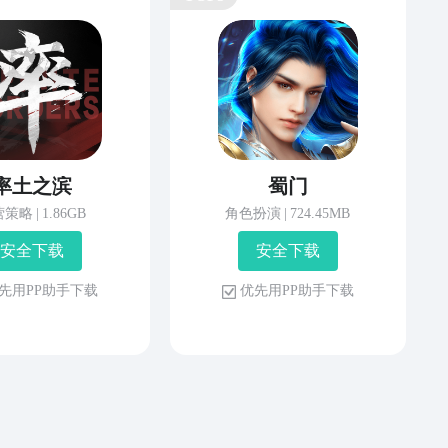
率土之滨
蜀门
营策略
|
1.86GB
角色扮演
|
724.45MB
安 全 下 载
安 全 下 载
先 用 P P 助 手 下 载
优 先 用 P P 助 手 下 载