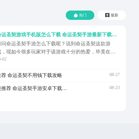
热门
最新
命运圣契游戏手机版怎么下载 命运圣契手游最新下载安装链接推荐
请问命运圣契手游怎么下载呢？说到命运圣契这款游
戏，现如今很多玩家对于该游戏十分的热爱，毕竟在该
9-02
游戏当中不仅仅能够体验到惊险刺激，而且很多玩家在
游戏里面也感受到了战斗的乐趣。只是在体验该游戏之
08-27
荐 命运圣契不用钱下载攻略
前应该找到合适的下载渠道进行下载，下面小编针对这
方面的内容做相关的介绍。《命运圣契》最新预约下载
08-23
命运圣契不用钱下载安装链接推荐 命运圣契手游安卓下载链接
链接：》》》》...