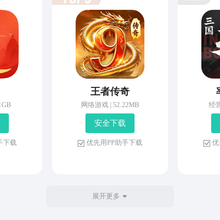
王者传奇
81GB
网络游戏
|
52.22MB
经
安 全 下 载
 手 下 载
优 先 用 P P 助 手 下 载
优 
展开更多