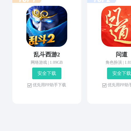
乱斗西游2
问道
网络游戏
|
1.09GB
角色扮演
|
1.
安 全 下 载
安 全 下 载
优 先 用 P P 助 手 下 载
优 先 用 P P 助