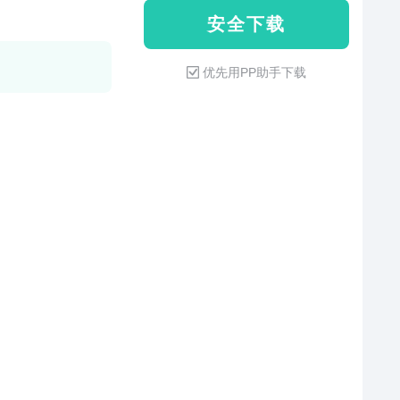
安 全 下 载
优先用PP助手下载