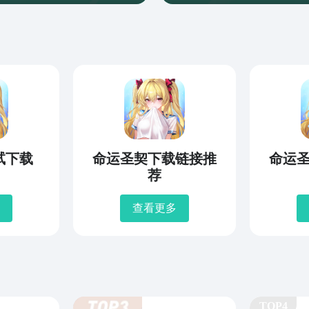
试下载
命运圣契下载链接推
命运
荐
查看更多
TOP4