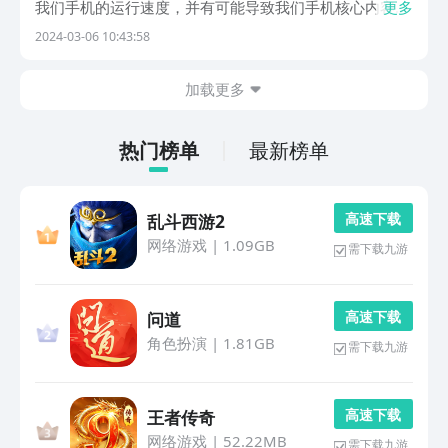
我们手机的运行速度，并有可能导致我们手机核心内容的
更多
丢失，所以今天小编给大家带来手机杀毒软件哪个最好
2024-03-06 10:43:58
用,为大家分享几款好用的能够在手机上使用的快速的手
机杀毒清理软件App，让大家借助这些软件的帮助，能
加载更多
够...
热门榜单
最新榜单
高 速 下 载
乱斗西游2
网络游戏
|
1.09GB
需下载九游
高 速 下 载
问道
角色扮演
|
1.81GB
需下载九游
高 速 下 载
王者传奇
网络游戏
|
52.22MB
需下载九游