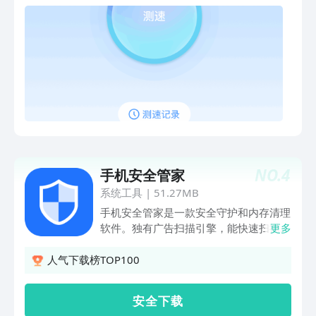
NO.
4
手机安全管家
系统工具
|
51.27MB
手机安全管家是一款安全守护和内存清理
软件。独有广告扫描引擎，能快速扫描出
更多
应用内捆绑的广告插件。手机杀毒，对手
机进行全面安全检测，杜绝木马病毒，保
人气下载榜TOP100
护手机安全。垃圾文件清理引擎，快速进
行垃圾清理，提升手机运行速度。更快更
安 全 下 载
安全，是你可信任的手机管家、安全卫