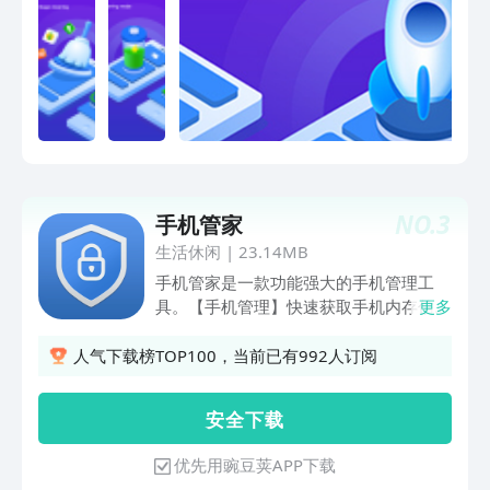
NO.
3
手机管家
生活休闲
|
23.14MB
手机管家是一款功能强大的手机管理工
具。【手机管理】快速获取手机内存信
更多
息，手机硬件信息，电池信息等；【手机
清理】快速清理手机过大视频、过大图
人气下载榜TOP100，当前已有992人订阅
片；【网络检测】可检测连接当前的在线
设备、网络安全检测、网络诊断等；【摄
安 全 下 载
像头检测】防止偷拍，保证安全私密空
间；【网络测速】数据真实可靠，一键完
优先用豌豆荚APP下载
成检测，保存历史记录；