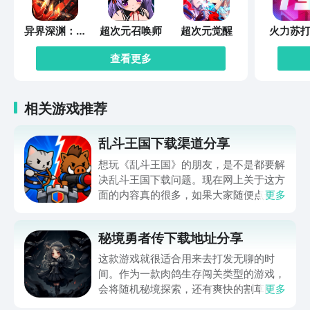
异界深渊：觉
超次元召唤师
超次元觉醒
火力苏打
醒
查看更多
相关游戏推荐
乱斗王国下载渠道分享
想玩《乱斗王国》的朋友，是不是都要解
决乱斗王国下载问题。现在网上关于这方
面的内容真的很多，如果大家随便点击陌
更多
生链接，就很容易遇到安装包信息不完整
的情况。想省去这些麻烦，直接通过九游
秘境勇者传下载地址分享
app进行下载会更加方便，九游是手游福
利最多的游戏平台，在这里不仅能够看到
这款游戏就很适合用来去打发无聊的时
游戏资源，还能及时查看后续的消息、活
间。作为一款肉鸽生存闯关类型的游戏，
动内容等相关信息。
会将随机秘境探索，还有爽快的割草闯关
更多
全部都放在一起。秘境勇者传下载地址是