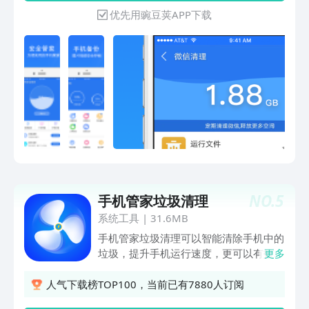
士。骚扰拦截，拦截国内外的骚扰电话，
优先用豌豆荚APP下载
引导去设置手机自带的骚扰拦截，同时支
持电话、短信等形式向运营商开通骚扰拦
截。提供图片、视频等加密、备份功能，
保护个人图片、视频的隐私安全。号码标
记，减少号码误标记的烦恼。【安全管
家】全方位保护手机安全，杜绝一切木马
病毒。【广告扫描】快速扫描应用广告插
件，用户自主选择处理。【微信清理】清
理微信缓存，空间更充足。【图片加密】
对手机上的图片进行加密，保护照片隐私
安全。【视频加密】对手机上的视频进行
加密，保护视频隐私安全。【骚扰拦截】
NO.
5
手机管家垃圾清理
拦截国内外的骚扰电话，保护手机号码安
全。【号码标记】提供免费号码标记查
系统工具
|
31.6MB
询、取消服务，减少号码误标记的烦恼。
手机管家垃圾清理可以智能清除手机中的
【相册视频备份】对手机上的图片、视频
垃圾，提升手机运行速度，更可以有效管
更多
进行备份，不再担心图片、视频误删。
理手机上的照片视频，文件应用等，优化
手机的内存释放存储空间，还支持清理聊
人气下载榜TOP100，当前已有7880人订阅
天留下的缓存垃圾 短视频 表情图标等让