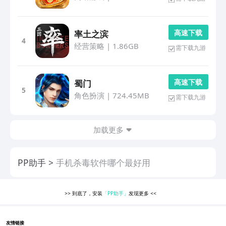
高 速 下 载
率土之滨
4
经营策略
|
1.86GB
需下载九游
高 速 下 载
蜀门
5
角色扮演
|
724.45MB
需下载九游
加载更多
PP助手
手机杀毒软件哪个最好用
>>
到底了，安装
「PP助手」
发现更多
<<
友情链接