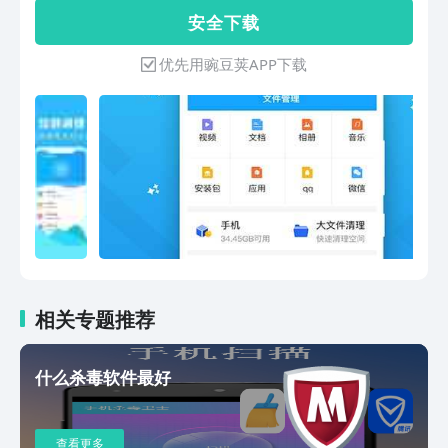
聊天更加顺畅应用功能智能清理：一键智
安 全 下 载
能清理手机无用垃圾、加速手机运行速度
文件管理：优化手机存储空间、快捷整理
优先用豌豆荚APP下载
相册视频、文档文件、音乐应用等聊天清
理：清理聊天缓存垃圾、表情图标、短视
频、临时文件、让聊天更加顺畅通知栏清
理：自动清理收纳通知信息，告别烦人的
无用通知信息
相关专题推荐
什么杀毒软件最好
查看更多