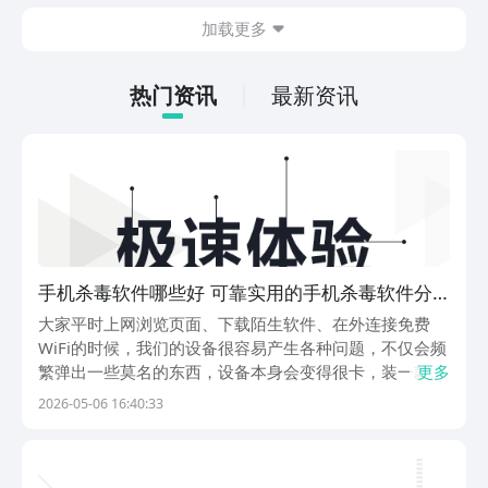
在什么地方呢？玩家只需要通过以下的链
加载更多
接就可以下载。游戏的上手门槛还是比较
低的，一只手就可以操控，很适合用来去
打发无聊的时间，可玩性真的比较高。
热门资讯
最新资讯
手机杀毒软件哪些好 可靠实用的手机杀毒软件分
享
大家平时上网浏览页面、下载陌生软件、在外连接免费
WiFi的时候，我们的设备很容易产生各种问题，不仅会频
繁弹出一些莫名的东西，设备本身会变得很卡，装一款靠
更多
谱的手机杀毒软件，就能保护我们设备的正常运行，守住
2026-05-06 16:40:33
信息安全。1、《360手机卫士极速版》很适合老旧、配
置不太高、容易卡的设备用户，就像装了一副轻巧的...