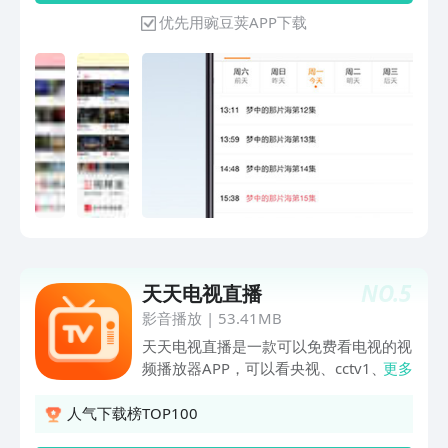
国与现代中国的文化脉络，以“金石”为
CCTV9记录，CCTV10科技，CCTV11戏
优先用豌豆荚APP下载
钥，叩问历史，照见未来，继续为“何以
曲，CCTV12社会与法，CCTV13新闻，
中国”作答。《种墨园》是首部聚焦人类
CCTV14少儿，CCTV15音乐卫视 湖南卫
非物质文化遗产宣纸制作技艺的电视剧作
视，卫视，浙江卫视，东方卫视，江苏卫
品，被列为安徽文艺创作“一号工程”。该
视，云南卫视，陕西卫视，山西卫视，四
剧讲述在北京工作的林依然因母亲患病选
川卫视，深圳卫视，山东卫视，吉林卫
择回乡考公，入职桃花镇经发办后，为拯
视，天津卫视，安徽卫视，广东卫视，湖
救当地以千年宣家为代表的传统宣纸产
北卫视，重庆卫视。***热剧老剧***
业，通过开发宣纸笔记本、拉取北京宣纸
《我在他乡挺好的》《我是真的爱你》
壁纸订单、筹办文房四宝文化节等方式助
《对你的爱很美》《重案六组》《父母爱
力产业转型，并与宣纸匠人宣楌共同探索
情》《大江大河2》《西游记》，还有更
可持续发展道路的故事。秦岭，一座横亘
多韩剧、港剧、美剧、日剧。节目单提前
在中国版图中央的伟大山脉。保护好秦
预约。***电视大全*** 频道共计
岭，不仅仅是保护一座山，而是在守护我
NO.
5
天天电视直播
1600+，包含cctv1、cctv5等各中央电视
们的生态安全屏障，守护中华民族的历史
台、浙江卫视（中国蓝TV）、东方卫
影音播放
|
53.41MB
文脉，守护我们共同的精神家园。这也是
视、江苏卫视、湖南卫视（芒果TV）等
天天电视直播是一款可以免费看电视的视
纪录片《秦岭·家园》想要表达的核心立
各大卫视节目单！还有四海钓鱼、风云足
频播放器APP，可以看央视、cctv1、
更多
意。
球、劲爆体育等多个特色频道。更有广东
cctv5、卫视台、体育频道的直播软件；
珠江、上海教育、新闻、四川影视文艺、
是汇聚了电视、电影、综艺、资讯的视频
人气下载榜TOP100
湖北影视等众多地方台！***体育赛事
播放器。足球乒乓球女排CBA奥运会体育