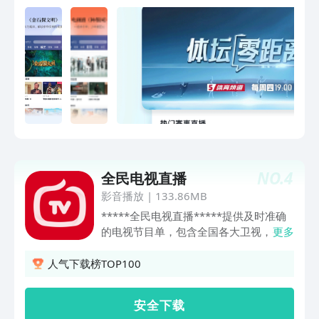
看4K超高清、VR视频节目，精彩不容错
过！新闻资讯、相声小品、戏曲评书、有
声书、广播等音频节目汇聚“听专区”。支
持直播回听、音频收藏、后台播放功能，
随时倾听品质之声。【新闻资讯即刻知，
热门节目畅快看】新闻直播间、朝闻天
下、新闻联播、新闻1+1、焦点访谈、今
日关注、防务新观察、军武零距离、中国
电影报道、体坛快讯等权威专业内容，全
球热点及时掌握！山水间的家、非遗里的
中国、经典咏流传、中国诗词大会、百家
NO.
4
全民电视直播
讲坛、朗读者、等着我、今日说法、故事
里的中国、天下足球、航拍中国、舌尖上
影音播放
|
133.86MB
的中国等多档经典栏目，寓教于乐精彩无
*****全民电视直播*****提供及时准确
限！【精彩节目持续更新】《金石探文
的电视节目单，包含全国各大卫视，央视
更多
明》以“金石不朽，文明永续”为主题，是
电视节目时刻表收录电视节目的电视台
总台聚焦中华文明探源推出的又一精品力
有：央视 CCTV1新闻综合，CCTV2财
人气下载榜TOP100
作。节目以秦七刻石、利簋、何尊、㝬
经，CCTV3综艺，CCTV4中文国际，
簋、毛公鼎、石鼓、熹平石经等具有证经
CCTV5体育，CCTV5+体育赛事，CCTV6
安 全 下 载
补史价值的金石重器为载体，探寻古代中
电影，CCTV7军事农业，CCTV8电视剧，