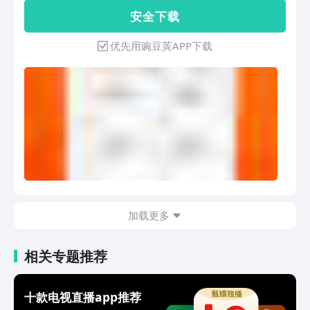
*** 亚足联、中超、英超、亚冠、CBA、
赛事看不停。海量资源，央视新闻、热门
安 全 下 载
欧冠、西甲、意甲、德甲、法甲、奥运
赛事、综艺热剧即时播放，经典电影搜索
会、欧洲杯、美洲杯、大师杯、各类世锦
即达，资讯剧情一手掌握！★高清画面，
优先用豌豆荚APP下载
赛。 各频道cctv5、cctv5+、四海钓鱼、
还可以投屏到电视★欢乐的弹幕评论，聊
劲爆体育、天元围棋、风云足球等高燃放
天，组队发射更多弹幕★预约、回放，精
送，认准全民电视直播。***综艺节目
彩节目、热门比赛不错过追看热门电视
*** 《中餐厅》《完美的夏天》《极限挑
剧：预约回看，精彩剧情一集不落。精彩
战》《非诚勿扰》《听说很好吃》《向往
电视剧觉醒年代、山海情、叛逆者、大决
的生活》《奔跑吧》《歌手》《欢乐喜剧
战、理想照耀中国、绝密使命，热播电视
人》《开门大吉》《中国好声音》《我家
剧我在他乡挺好的、对你的爱美、我是真
小两口》《笑傲江湖》，喜剧、美食、脱
的爱你等全天候放送。看直播：有中央电
口秀、音乐、明星挑战、音乐歌唱、晚会
视台、卫视台，也有家乡地方台的都市经
盛典、益智竞赛、明星访谈、婚恋相
视新闻公共影视等频道。浙江卫视、东方
亲……海量综艺，总有一款适合你！***
卫视、江苏卫视、湖南卫视、卫视等各大
电影动画***《战狼2》《红海行动》
加载更多
卫视频道的直播、影音频道，一秒换台不
《海上钢琴师》《冰雪奇缘》《妖猫传》
卡顿，高清频道更流畅！3000+频道等你
《梅兰芳》《缝纫机乐队》，更多热门影
选择。看体育赛事：有cctv5直播，还有
相关专题推荐
片等你来看，持续更新。央视少儿、卡酷
更多选择——cctv1、cctv5+、广东体
少儿、金鹰卡通等多个少儿频道等你来，
育、五星体育、劲爆体育、先锋乒羽、四
《大头儿子小头爸爸》等精彩动画播不
海钓鱼、天元围棋、风云足球等各种体育
十款电视直播app推荐
停，《美食中国》《味道》《百家讲坛》