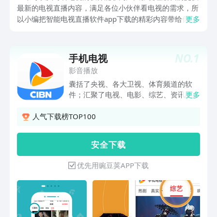
最新的电视直播内容，满足各位小伙伴看电视的需求，所
以小编把智能电视直播软件app下载的精彩内容带给你
更多
们，高清在线卡顿，一点都不会出现卡顿现象，可以支持
手机登录观看和电脑登录观看，给广大网友们提供不一样
的电视直播体验，有这方面需求的不妨下载下面这些软件
NO.
1
手机电视
感受一下。
影音播放
囊括了央视、各大卫视、体育频道的软
件；汇聚了电视、电影、综艺、资讯的播
更多
放器。海量资源，综艺热剧即时更新，经
典电影搜索即达，八卦一手掌握！追看热
人气下载榜TOP100
门电视剧：无论韩剧、港剧、美剧、日剧
还是国产电视连续剧，只要在电视台播
安 全 下 载
出，都能让你更快的追看。万一错过，还
支持三天之内的节目回放，精彩剧情一集
优先用豌豆荚APP下载
不落。《欢乐颂2》《择天记》《思美
人》《白鹿原》《继承人》《外科》《大
唐荣耀2》。看 ：既有中央电视台、浙江
卫视、东方卫视、江苏卫视、湖南卫视等
各大卫道的，一秒换台不卡顿，高清频道