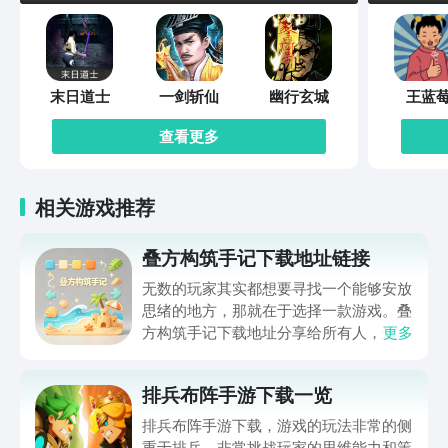
零花钱，让更多人发现你有趣的灵魂。快
来发现更多好看好玩的直播内容。玩弹
幕：边看电视直播边聊天，电视剧剧情起
伏，体育赛事直播的精彩紧张，有志同道
末日道士
一剑斩仙
幽行玄城
王蓝
合的人陪着你，看电视更欢乐～
查看更多
相关游戏推荐
叠方构筑手记下载地址链接
无数的玩家其实都想要寻找一个能够安放
思绪的地方，那就在于选择一款游戏。叠
方构筑手记下载地址分享给所有人，这一
更多
款游戏玩起来还是比较简单的，主要是以
休闲体验为主，可以满足大家的体验心
排兵布阵手游下载一览
情。如果大家想要下载这款游戏，其实方
法很简单，通过以下的链接即可先来看一
排兵布阵手游下载，游戏的玩法非常的侧
下游戏的主要乐趣吧。
重于排兵，非常挑战玩家的思维能力和策