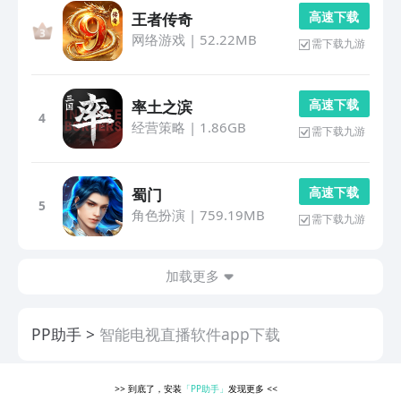
高 速 下 载
王者传奇
网络游戏
|
52.22MB
需下载九游
高 速 下 载
率土之滨
4
经营策略
|
1.86GB
需下载九游
高 速 下 载
蜀门
5
角色扮演
|
759.19MB
需下载九游
加载更多
PP助手
智能电视直播软件app下载
>>
到底了，安装
「PP助手」
发现更多
<<