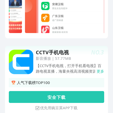
及时播放热门高清电影，《血战钢锯
【看回放】支持电视直播回看和预定电视
岭》、《从你的全世界路过》、《我不是
节目的功能，精彩电视不会遗漏，不想看
潘金莲》、《湄公河行动》、《》、《七
广告，支持进度条拖动 【看热点】提供
月与安生》、《奇异博士》，更多热门影
看点功能，哪些电视直播节目有看点，一
片还在持续更新中。看电竞频道：如果你
点就知道。热门综艺、热播电影、电视
是炉石传说、DOTA2、LOL、等游戏的
剧、游戏联赛、球类赛事，都以专题的形
玩家，在游戏频道中可以24小时不间断
式一一呈现 【看赛事】电视直播为您提
收看WCA2017总决赛、炉石中欧对抗
供nba直播、体育直播、中超、西甲等直
赛、G联赛等各项赛事。玩弹幕 ：你只在
播 【看高清】电视直播支持上百套直播
b站和a站上玩过弹幕吗？现在可以一边
NO.
3
CCTV手机电视
线路、多种播放清晰度切换，换台换线路
看一边发弹幕了，无论是追看电视剧时候
操作便捷，还会根据你的网络状况自动切
影音播放
|
57.77MB
的情感起伏，还是看体育赛事的精彩紧
换可播放的源，总之，让你的直播播放高
【CCTV手机电视，打开手机看电视】百
张，总会和志同道合的小伙伴和你一起体
清且流畅为止！ 【个性化】支持自定义
路电视直播，海量央视高清视频资源，从
更多
验，看电视这件事也变得更加欢乐了呢。
频道，把喜欢的直播都添加进来吧 【能
CCTV-1到CCTV-17，涵盖新闻、财经、
投屏】支持投屏功能，把直播投到电视上
体育、影视、娱乐、军事、科教、纪实、
人气下载榜TOP100
看，大屏真带劲儿
生活等领域；更有CHC家庭影院、熊猫频
道、魅力中国景区直播、CGTN等特色频
安 全 下 载
道，中超、乒乓球等热门赛事直播供您选
择。提供直播节目预约、回看功能，支持
优先用豌豆荚APP下载
一键投屏、倍速播放、音频播放，还可观