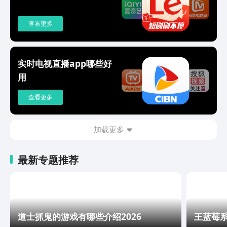
直播频道齐全；NBA、中超、英超、亚
《开讲啦》《开门大吉》《中国舆论场》
冠、CBA、欧冠、西甲、意甲、德甲、法
等精彩节目。
甲、奥运会、欧洲杯、美洲杯、世界杯预
查看更多
选赛、大师杯、各类世锦赛，你与赛场之
间，只差一个播放器的距离。看热点新
闻：cctv1、cctv4、cctv13一手新闻资
实时电视直播app哪些好
讯，经典栏目新闻直播间、朝闻天下、新
用
闻联播、焦点访谈、防务新观察、珠江新
闻、直播港澳台、中国电影报道、体坛快
查看更多
讯等权威专业内容，全球热点及时掌握。
看综艺节目：奔跑吧、极限挑战、快乐大
本营、天天向上、密室大逃脱、欢乐喜剧
加载更多
人、向往的生活、王牌对王牌、中国好声
音、武林风、开门大吉——你喜欢的综艺
节目都能找到。看电影：紧跟院线，及时
最新专题推荐
播放热门高清电影，cctv6等电影频道全
天播放精彩电影，我和我的祖国、爱宠大
机密、的我们、速度与激情、拆弹专家、
失独、搜索、解忧杂货店。开播上电视：
创建自己的频道，直播间展示你的才艺，
道士抓鬼的游戏有哪些介绍2026
王蓝莓系
连麦互动、聊天交友，自己开直播频道赚