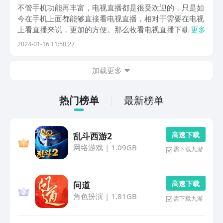
单
不管手机功能再丰富，电视直播都是很受欢迎的，只是如
今在手机上面都能够直接看电视直播，相对于需要在电视
上看直播来说，更加的方便。那么收看电视直播下载哪个
更多
软件呢？今天小编为大家详细介绍几款。里边包含各类电
2024-01-16 11:50:27
视直播的内容，主要是根据需求来下载适合自己的。1、
《全民电视直播》在看电视直播频道的时候，相信大家
加载更多
都...
热门榜单
最新榜单
高 速 下 载
乱斗西游2
网络游戏
|
1.09GB
需下载九游
高 速 下 载
问道
角色扮演
|
1.81GB
需下载九游