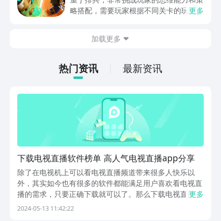
略搭配，需要玩家根据不同关卡的玩法设
更多
计，提前的进行策划和部署，还能够迎战
出现的敌方兵力，士兵分为多种类型，每
加载更多
一种士兵都有自己独特的技能，及运用的
方法，可能玩家对这款游戏也颇感兴趣，
急切的想要连接，现在，就和小编一起来
热门资讯
最新资讯
阅览一下吧！
下载电视直播软件榜单 高人气电视直播app分享
除了在电视机上可以看电视直播频道带来很多人快乐以
外，其实如今也有很多的软件都能满足用户喜欢看电视直
播的需求，只要正确下载就可以了。那么下载电视直播软
更多
件合集的相关内容大家是否了解呢？如果手机上还没有这
2024-05-13 11:42:22
些软件的话，可下载介绍的这几款，里边包含各种各样的