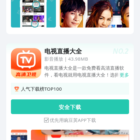
更流畅，时移回看新体验！还有CIBN轮
播频道，四海钓鱼、足球、劲爆体育等多
个特色频道，许多特色内容，等待着你来
发掘，更有美女、特色轮播、特色资讯，
频道共计300+。看体育赛事 ： 除了
cctv5，还有更多选择——cctv5+、四海
钓鱼、劲爆体育、天元围棋、足球等各种
NO.
2
电视直播大全
体育频道齐全；NBA、中超、英超、亚
冠、CBA、欧冠、西甲、意甲、德甲、法
影音播放
|
43.98MB
甲、奥运会、欧洲杯、美洲杯、世界杯预
电视直播大全是一款免费看高清直播软
选赛、大师杯、各类世锦赛，你与赛场之
件，看电视就用电视直播大全！选择电视
更多
间，只有一个播放器的距离。看综艺节
直播大全，你将拥有免费看央视、卫视、
目：《奔跑吧》《七十二层奇楼》《朗读
地方台、热播电影电视剧、综艺、动漫、
人气下载榜TOP100
者》《高能少年团》《笑声传奇》《拜托
少儿频道等超全资源。【频道丰富】 央
了冰箱》《跨界歌王第二季》《金曲捞》
视：央视一套到十七套通通收录，还有更
安 全 下 载
——喜剧、美食、脱口秀、音乐、明星挑
多综艺、国防军事、财经投资卫视：湖南
战、音乐歌唱、晚会盛典、益智竞赛、明
卫视、浙江卫视、东方卫视、卫视、河南
优先用豌豆荚APP下载
星访谈、婚恋相亲……是的，你能想到的
卫视、江苏卫视、山东卫视、都市频道海
综艺类型，你喜欢的综艺节目都能找到，
量节目等你看地方台：新闻、河南都市频
闲暇时间也不闲着。看电影：紧跟院线，
道、广东体育等热门地方台，浓浓家乡情