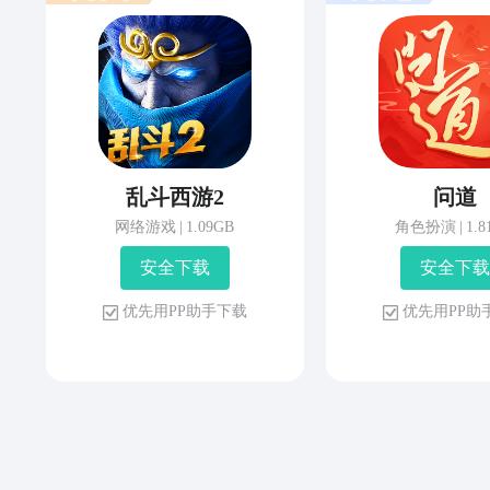
乱斗西游2
问道
网络游戏
|
1.09GB
角色扮演
|
1.
安 全 下 载
安 全 下 载
优 先 用 P P 助 手 下 载
优 先 用 P P 助