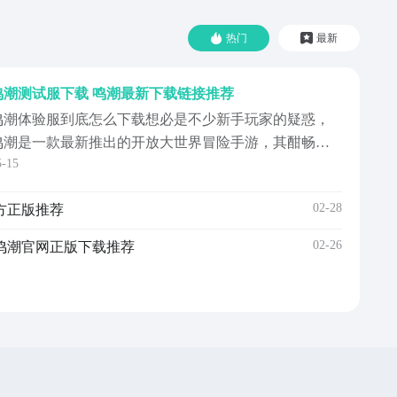
热门
最新
鸣潮测试服下载 鸣潮最新下载链接推荐
鸣潮体验服到底怎么下载想必是不少新手玩家的疑惑，
鸣潮是一款最新推出的开放大世界冒险手游，其酣畅淋
5-15
漓的战斗体验和深刻的剧情内容给不少玩家留下了印
象，小编本期就带来了鸣潮体验服最新下载链接供大家
02-28
方正版推荐
参考，希望看完本期内容的小伙伴们可以亲自下载注册
进入游戏中体验一下哦！《鸣潮》最新下载地
02-26
鸣潮官网正版下载推荐
址》》》》》#鸣潮#《...