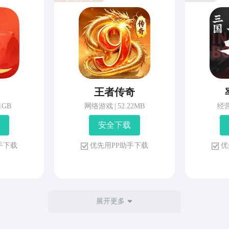
王者传奇
81GB
网络游戏
|
52.22MB
经
安 全 下 载
 手 下 载
优 先 用 P P 助 手 下 载
优 
展开更多