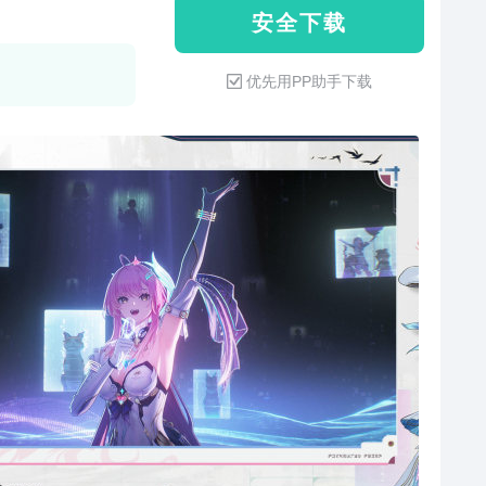
安 全 下 载
优先用PP助手下载