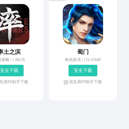
率土之滨
蜀门
营策略
|
1.86GB
角色扮演
|
724.45MB
安 全 下 载
安 全 下 载
先 用 P P 助 手 下 载
优 先 用 P P 助 手 下 载