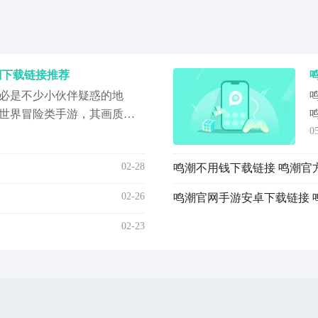
潮下载链接推荐
必是不少小伙伴疑惑的地
世界冒险类手游，其画质和
0
仅如此游戏的背景故事内容
本期就带来了鸣潮下载最新
02-28
鸣潮不用钱下载链接 鸣潮官
望看完本期攻略对大家有所
址》》》》》#鸣潮
02-26
鸣潮官网手游安卓下载链接 
02-23