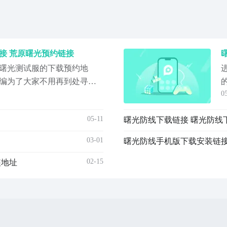
接 荒原曙光预约链接
曙光测试服的下载预约地
编为了大家不用再到处寻
0
大家放在了下文中。作为一
源曙光有不少玩家也是非常
05-11
曙光防线下载链接 曙光防线
的，如果说你想在开服之后
文章就能够帮助你提前进行
03-01
址
02-15
装地址