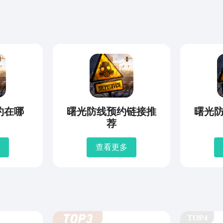
约在哪
曙光防线预约链接推
曙光
荐
查看更多
TOP4