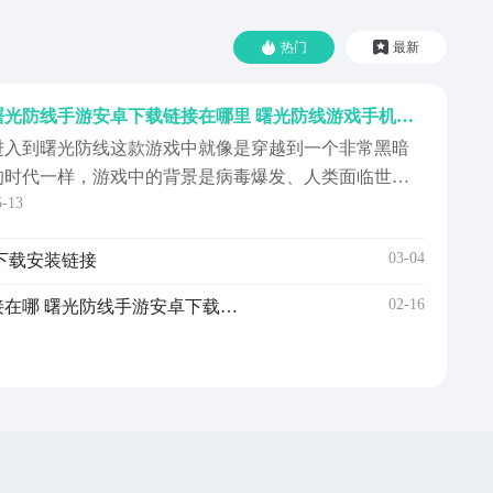
热门
最新
曙光防线手游安卓下载链接在哪里 曙光防线游戏手机版下载最新版本
进入到曙光防线这款游戏中就像是穿越到一个非常黑暗
的时代一样，游戏中的背景是病毒爆发、人类面临世界
5-13
末日，并且还有很多的傀儡人威胁到人类的生命。曙光
防线手游下载链接在哪里?将这款游戏下载到手机上，随
03-04
下载安装链接
时就能进入游戏中感受到世界末日，可能会为人类带来
的恐怖和绝望。【曙光防线】最新版预约/下载地
02-16
曙光防线手机版下载安装链接在哪 曙光防线手游安卓下载预约链接推荐
》》》》》#...