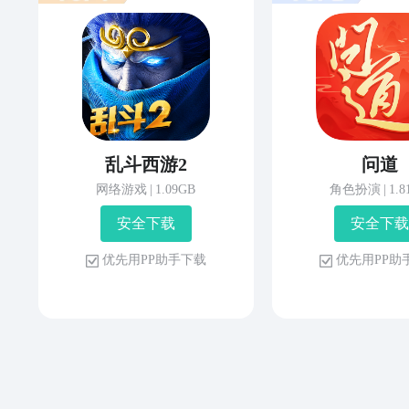
乱斗西游2
问道
网络游戏
|
1.09GB
角色扮演
|
1.
安 全 下 载
安 全 下 载
优 先 用 P P 助 手 下 载
优 先 用 P P 助