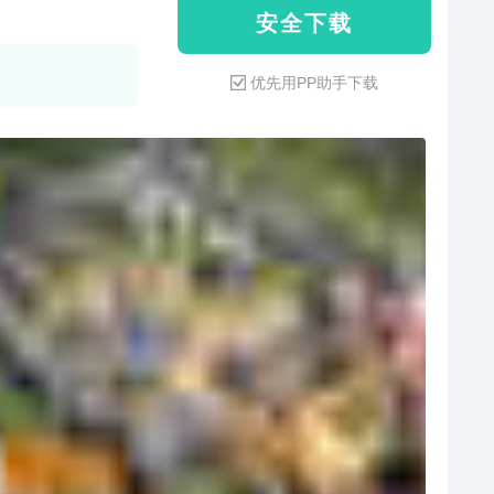
安 全 下 载
优先用PP助手下载