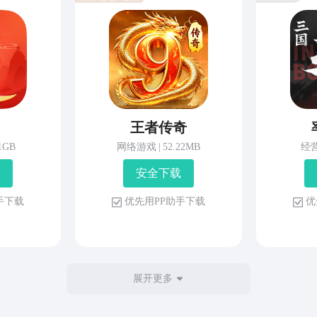
王者传奇
81GB
网络游戏
|
52.22MB
经
安 全 下 载
 手 下 载
优 先 用 P P 助 手 下 载
优 
展开更多