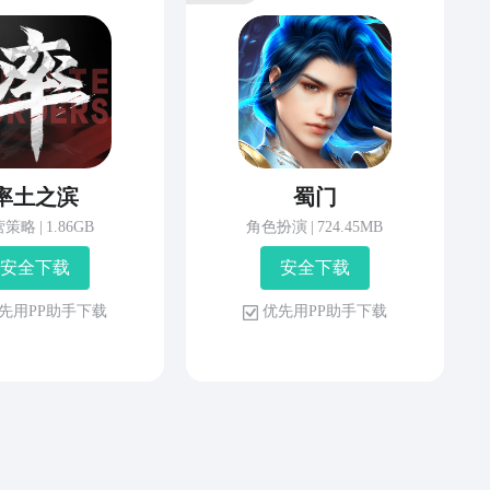
率土之滨
蜀门
营策略
|
1.86GB
角色扮演
|
724.45MB
安 全 下 载
安 全 下 载
先 用 P P 助 手 下 载
优 先 用 P P 助 手 下 载