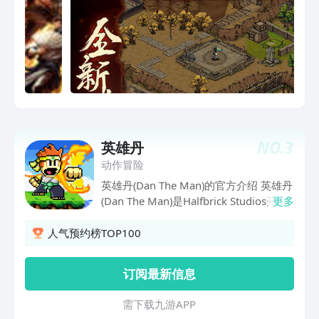
NO.
3
英雄丹
动作冒险
英雄丹(Dan The Man)的官方介绍 英雄丹
(Dan The Man)是Halfbrick Studios开发
更多
的一款角色扮演类游戏。 砰！啪！嘿
呀！ 你将把你的敌人打飞！你准备好用
人气预约榜TOP100
老派的踢法出腿了吗？ 故事目前进行到
了这里： 一个村庄危在旦夕。一个邪恶
订阅最新信息
的组织从暗影中走出。你的女朋友 Josie
正在为存亡而战。Dan 能否化险为夷
需 下 载 九 游 A P P
呢？只有时间能给出答案！ 亟待处理的