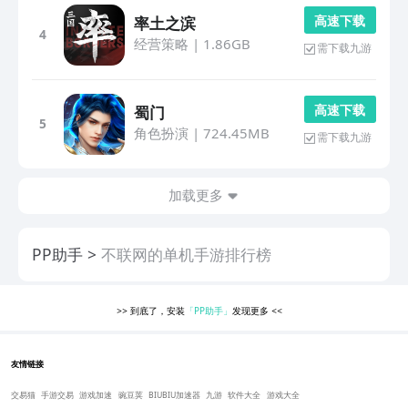
高 速 下 载
率土之滨
4
经营策略
|
1.86GB
需下载九游
高 速 下 载
蜀门
5
角色扮演
|
724.45MB
需下载九游
加载更多
PP助手
不联网的单机手游排行榜
>>
到底了，安装
「PP助手」
发现更多
<<
友情链接
交易猫
手游交易
游戏加速
豌豆荚
BIUBIU加速器
九游
软件大全
游戏大全