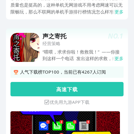
质量也是挺高的，这种单机无网游戏不用考虑网速可以无
限畅玩，那么不联网的单机手游排行榜情况怎么样?接下
更多
来小编就给大家盘点五款值得体验的无网游戏，这些单机
手游在移动端名气很大而且颇受一些单机游戏粉丝喜爱。
NO.
1
声之寄托
经营策略
“喂喂，求求你啦！救救我！” ——你接
到这样一个电话 发出这样的求救，给你
更多
打电话的人，是一名被监禁的少女 如果
你挂断了电话，少女就会被残忍杀死 她
人气下载榜TOP100，当前已有4267人订阅
将希望寄托给了声音，寄托给了这通电
话，寄托给了在电话另一边的你 你能否
高 速 下 载
不辜负她的期待，成功将其救出呢？
优先用九游APP下载