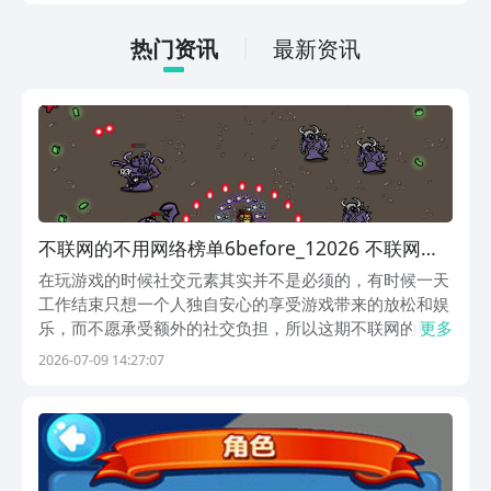
利最多的游戏平台，在这里不仅能够看到
游戏资源，还能及时查看后续的消息、活
热门资讯
最新资讯
动内容等相关信息。
不联网的不用网络榜单6before_12026 不联网的
单机游戏手机版榜单合集
在玩游戏的时候社交元素其实并不是必须的，有时候一天
工作结束只想一个人独自安心的享受游戏带来的放松和娱
乐，而不愿承受额外的社交负担，所以这期不联网的单机
更多
手游下载合集2026相信能帮到你，里面的游戏都能从阿
2026-07-09 14:27:07
里巴巴灵犀互娱旗下的九游平台来下载，而且九游是手游
福利最良心的游戏盒子，它里面提供很多限免的能直接...