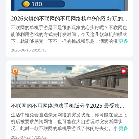
2026火爆的不联网的不用网络榜单9介绍 好玩的单
机手游before_1
不联网的单机手游是不是很多玩家的心头好呢？不联网也
能够利用游戏的方式去打发时间，今天这几款单机的模式
下，就能够感受一下不一样的挑战和乐趣，满满的沉浸体
更多
验，还在等什么呢？想要玩这些游戏可以在九游APP下
2026-06-16 20:35:18
载，它是阿里巴巴灵犀互娱旗下的一个品牌，是目前手游
福利第一的APP，现在用户只需要1元成为会员，就可...
不联网的不用网络游戏手机版分享2025 最受欢迎
的单机手游大介绍
生活中难免会遭遇毫无网络的突发状况，你可能在登上飞
机后被要求关闭网络，也可能在大山游玩时突发断网状
况，此时一款不联网的单机手游成了休闲好去处。小编特
更多
意奉献几款应对各种状况的单机游戏，每一个都有极强的
2025-07-23 17:35:02