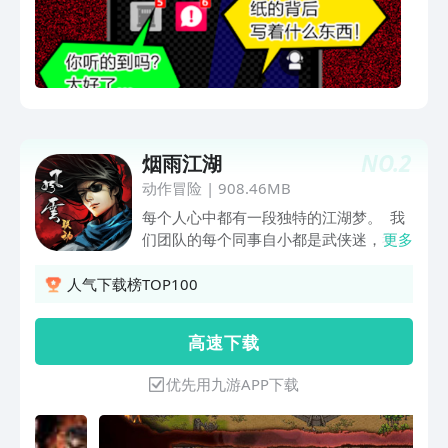
NO.
2
烟雨江湖
动作冒险
|
908.46MB
每个人心中都有一段独特的江湖梦。 我
们团队的每个同事自小都是武侠迷，我们
更多
曾无数次地幻想自己在武侠世界的江湖中
成长历练和蜕变：探险桃花岛，在迷林的
人气下载榜TOP100
仙境美景中流连忘返；策马游大漠，在无
垠的戈壁上自由驰骋；夜闯藏经阁，从深
高 速 下 载
不可测的扫地僧手里抢下宝贵的武林秘
籍…众人关于江湖的诸多憧憬，最终铸成
优先用九游APP下载
了这款《烟雨江湖》！ 夜雨江湖疑无
声，寒光照影剑空鸣。纵死侠骨沉泥泞，
无悔红尘执手人！