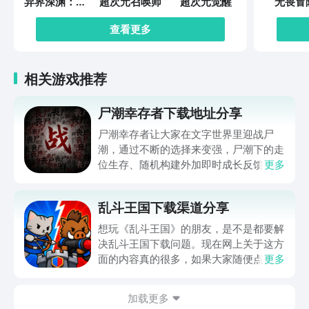
异界深渊：觉
超次元召唤师
超次元觉醒
无畏冒
醒
查看更多
相关游戏推荐
尸潮幸存者下载地址分享
尸潮幸存者让大家在文字世界里迎战尸
潮，通过不断的选择来变强，尸潮下的走
位生存、随机构建外加即时成长反馈，让
更多
不少朋友好奇在哪下，那么下文就带来尸
潮幸存者下载地址的分享，让大家都能进
乱斗王国下载渠道分享
入到这个满是僵尸的世界努力求生，想玩
的可千万别错过，赶快来看一看吧。
想玩《乱斗王国》的朋友，是不是都要解
决乱斗王国下载问题。现在网上关于这方
面的内容真的很多，如果大家随便点击陌
更多
生链接，就很容易遇到安装包信息不完整
的情况。想省去这些麻烦，直接通过九游
加载更多
app进行下载会更加方便，九游是手游福