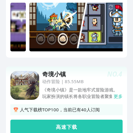
任务： 这款扣人心弦的游戏由 Studio
JOHO 创作的搞笑网络系列剧改编而来，
你将凭拳打脚踢和引发爆炸来闯过 12 个
需要你密集地执行动作的关卡。但是战斗
不会就此停止！进入战役模式、每日活
动，让你的肾上腺素喷涌而出，选择更多
角色（比如 Barry Steakfries！）来击败
更多敌人！ 英雄丹(Dan The Man)的特
色： -戳心入骨般的打怪之战 -激烈的肉
搏战 -强大的武器和可升级的攻击 -以其
他角色进行游戏，并可打造专属于你的战
NO.
4
奇境小镇
士 -在战役模式中试一下身手 -从每日活
动作冒险
|
85.55MB
动中获得专属奖励 -充满宝藏的秘密区域
-精确的操控，支持游戏手柄
《奇境小镇》是一款地牢式冒险游戏。
玩家扮演的镇长将各职业冒险者聚集到一
更多
起，组合他们的各自技能和特质，灵活运
用于战斗中。 冒险者们一起勇敢打怪、
人气下载榜TOP100，当前已有40人订阅
守护小镇、建设小镇，努力把奇境小镇经
营得更美好。 游戏画风偏魔幻二次元，
高 速 下 载
开创了独有的玩法，并很好地融合了角色