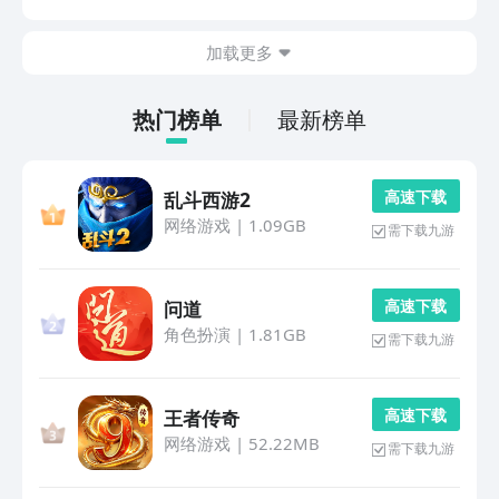
耐玩性，大家可以在闲暇时打开游戏消磨时间，也可以在
外出时存放在手机以备不时之需。1、《小白领要迟到》
加载更多
这...
热门榜单
最新榜单
高 速 下 载
乱斗西游2
网络游戏
|
1.09GB
需下载九游
高 速 下 载
问道
角色扮演
|
1.81GB
需下载九游
高 速 下 载
王者传奇
网络游戏
|
52.22MB
需下载九游