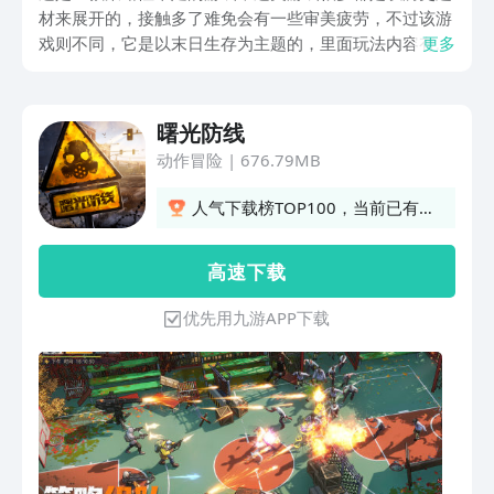
材来展开的，接触多了难免会有一些审美疲劳，不过该游
戏则不同，它是以末日生存为主题的，里面玩法内容有很
更多
多，不少人在问曙光防线预约在哪？那么本期将带来其最
新的预约地址分享，应该有不少玩家想去体验一下该游戏
吧，那么就快来这里看看吧。
曙光防线
动作冒险
|
676.79MB
人气下载榜TOP100，当前已有
359人订阅
高 速 下 载
优先用九游APP下载