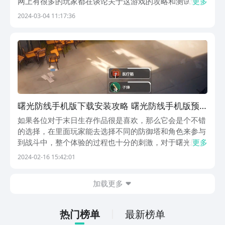
网上有很多的玩家都在谈论关于这游戏的攻略和测试情
更多
报。接下来便为大家介绍关于曙光防线国服预约时间及渠
2024-03-04 11:17:36
道的情况。目前对这款游戏感兴趣的玩家们都在寻找关于
这款游戏的预约渠道。【曙光防线】最新版预约/下载》...
曙光防线手机版下载安装攻略 曙光防线手机版预
约地址推荐
如果各位对于末日生存作品很是喜欢，那么它会是个不错
的选择，在里面玩家能去选择不同的防御塔和角色来参与
到战斗中，整个体验的过程也十分的刺激，对于曙光防线
更多
手机版下载安装教程，想必很多玩家目前并不是很清楚，
2024-02-16 15:42:01
下面小编就来和大家做个详细的说明， 各位要是感兴趣
就来看下吧。【曙光防线】最新版预约/下载地址 》》...
加载更多
热门榜单
最新榜单