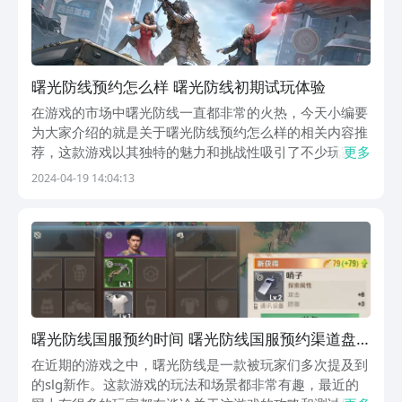
曙光防线预约怎么样 曙光防线初期试玩体验
在游戏的市场中曙光防线一直都非常的火热，今天小编要
为大家介绍的就是关于曙光防线预约怎么样的相关内容推
荐，这款游戏以其独特的魅力和挑战性吸引了不少玩家们
更多
的注意，接下来小编就会为各位小伙伴们分享一些对这款
2024-04-19 14:04:13
游戏的了解和建议，感兴趣的小伙伴们可以一起来看看
哦。《曙光防线》最新预约下载地址》》》》》#曙光防
线...
曙光防线国服预约时间 曙光防线国服预约渠道盘
点
在近期的游戏之中，曙光防线是一款被玩家们多次提及到
的slg新作。这款游戏的玩法和场景都非常有趣，最近的