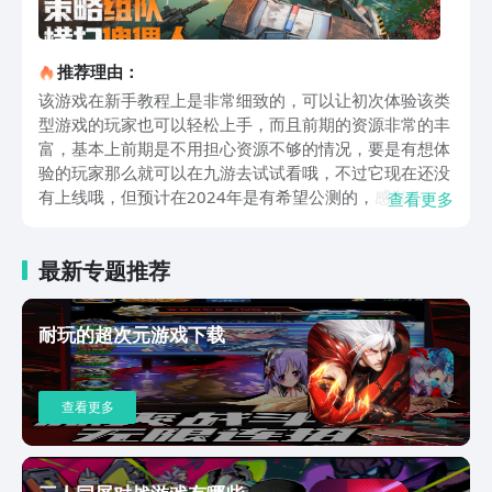
推荐理由：
该游戏在新手教程上是非常细致的，可以让初次体验该类
型游戏的玩家也可以轻松上手，而且前期的资源非常的丰
富，基本上前期是不用担心资源不够的情况，要是有想体
验的玩家那么就可以在九游去试试看哦，不过它现在还没
有上线哦，但预计在2024年是有希望公测的，感兴趣的
查看更多
玩家可以先期待一下。小白玩家初次体验的时候会接到非
常详细的新手指引的，这里是不建议大家跳过的，特别是
最新专题推荐
第一次体验生存类游戏的玩家一定要去按照系统所指示的
步骤来操作一下。它可以快速将游戏的基础玩法和操作教
给大家，学会之后面对前期是完全没有问题的。而且只要
耐玩的超次元游戏下载
将前期的小任务完成就可以获得大量的资源，这些物资不
管是用来造兵或者造房子都是完全足够的，而且服务器的
生态环境也是比较不错的，基本上没有人会乱杀平民，还
查看更多
会有联盟里面的玩家带着新手一起玩，游戏氛围非常友
好。而且在游戏前期打架是不会有士兵阵亡的，基本上这
些受伤的士兵都会送去医院，只要医院装得下受伤的士兵
都是可以治疗好的，所以前期只要一直去爆兵就行了。那