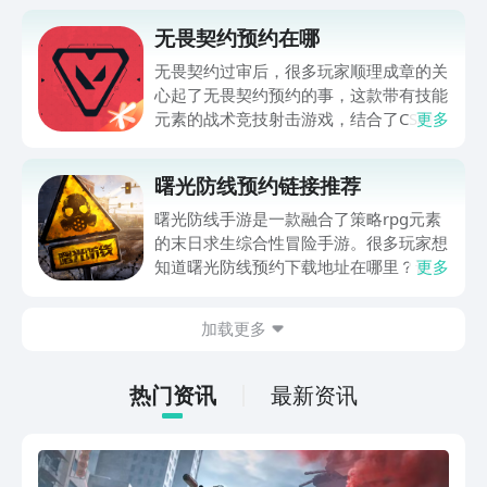
无畏契约预约在哪
无畏契约过审后，很多玩家顺理成章的关
心起了无畏契约预约的事，这款带有技能
元素的战术竞技射击游戏，结合了CS和
更多
MOBA的玩法内容，加上腾讯和拳头的强
强联手，很多人还是非常期待的。网上那
曙光防线预约链接推荐
么多预约方式，不如找个大平台，靠谱也
安全得多，下面给大家介绍下。
曙光防线手游是一款融合了策略rpg元素
的末日求生综合性冒险手游。很多玩家想
知道曙光防线预约下载地址在哪里？该游
更多
戏的预约下载地址小编知道在哪，于是为
大家整理了以下的一些相关的曙光防线的
加载更多
游戏内容，并附上了最新的预约下载地
址。有需要的小伙伴就赶紧来看看并下载
体验吧。
热门资讯
最新资讯