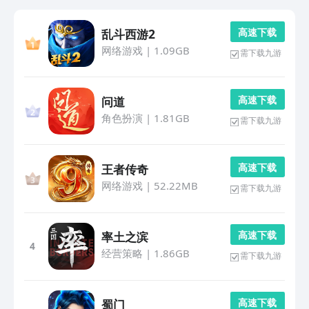
高 速 下 载
乱斗西游2
网络游戏
|
1.09GB
需下载九游
高 速 下 载
问道
角色扮演
|
1.81GB
需下载九游
高 速 下 载
王者传奇
网络游戏
|
52.22MB
需下载九游
高 速 下 载
率土之滨
4
经营策略
|
1.86GB
需下载九游
高 速 下 载
蜀门