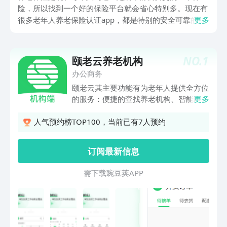
险，所以找到一个好的保险平台就会省心特别多。现在有
很多老年人养老保险认证app，都是特别的安全可靠的。
更多
所以找一个好的软件我们就要看它的功能是否多、操作是
否简单等所以我们下载的软件要看它们能给我们带来多大
的便捷，所以小编给她们推荐的软件肯定是比较方便的，
NO.
1
颐老云养老机构
操作比较简单的。有了这些软件我们就可以通过这些软件
办公商务
对我们自己的养老保险进行一定的管理，这样我们就可以
颐老云其主要功能有为老年人提供全方位
随时随地的关注到这些信息了。
的服务：便捷的查找养老机构、智能匹配
更多
养老机构、实景观看养老机构。为养老机
构提供全方位的服务：信息系统服务、金
人气预约榜TOP100，当前已有7人预约
融服务、标准化服务。提供数据支持服
务：养老机构分析、老年人分析、第三方
订阅最新信息
服务分析。
需 下 载 豌 豆 荚 A P P