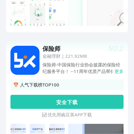
NO.
2
保险师
金融理财
|
221.92MB
保险师-中国保险行业协会披露的保险经
纪服务平台！ --11周年优质产品帮你持
更多
续获客，安全有保障！ --保险师是一款保
险展业工具，为保险从业人员提供一体化
人气下载榜TOP100
展业服务和方案！ 【AI赋能展业工具】
> 上传自己人脸信息和动作，利用AI可搭
安 全 下 载
配不同动作和文案组合，快捷制作海量视
频！ > AI帮写小hong书文案，自动生成
优先用豌豆荚APP下载
相应的笔记图片，可一键复制到小hong
书！ > AI海报功能自由创作，各种主题
风格和应用场景都可以实现！ > 计划书