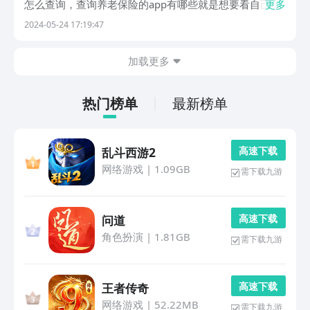
怎么查询，查询养老保险的app有哪些就是想要看自己养
更多
老保险情况的朋友们想知道的，下面小编就给大家推荐几
2024-05-24 17:19:47
款可以查询养老保险的好用软件，快点来看看吧！1、
《电子社保卡》由人力资源部官方授权的一网通办查询
加载更多
软...
热门榜单
最新榜单
高 速 下 载
乱斗西游2
网络游戏
|
1.09GB
需下载九游
高 速 下 载
问道
角色扮演
|
1.81GB
需下载九游
高 速 下 载
王者传奇
网络游戏
|
52.22MB
需下载九游