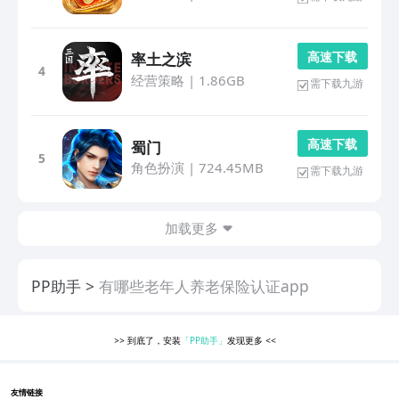
高 速 下 载
率土之滨
4
经营策略
|
1.86GB
需下载九游
高 速 下 载
蜀门
5
角色扮演
|
724.45MB
需下载九游
加载更多
PP助手
有哪些老年人养老保险认证app
>>
到底了，安装
「PP助手」
发现更多
<<
友情链接