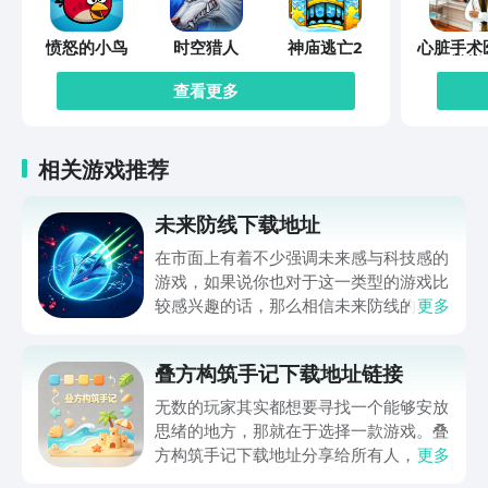
愤怒的小鸟
时空猎人
神庙逃亡2
心脏手术
模拟
查看更多
相关游戏推荐
未来防线下载地址
在市面上有着不少强调未来感与科技感的
游戏，如果说你也对于这一类型的游戏比
较感兴趣的话，那么相信未来防线的名字
更多
你一定是听说过的，小编今天的内容中为
你准备的就是未来防线下载预约的。的相
叠方构筑手记下载地址链接
关链接，在最近这款游戏的热度非常之
高，无论是先进前卫的背景设定，还是紧
无数的玩家其实都想要寻找一个能够安放
张有趣的战斗玩法，都吸引着不少同学的
思绪的地方，那就在于选择一款游戏。叠
关注，你是否也想要提前进行预约，方便
方构筑手记下载地址分享给所有人，这一
更多
在开服之后立即下载呢？那么千万别错过
款游戏玩起来还是比较简单的，主要是以