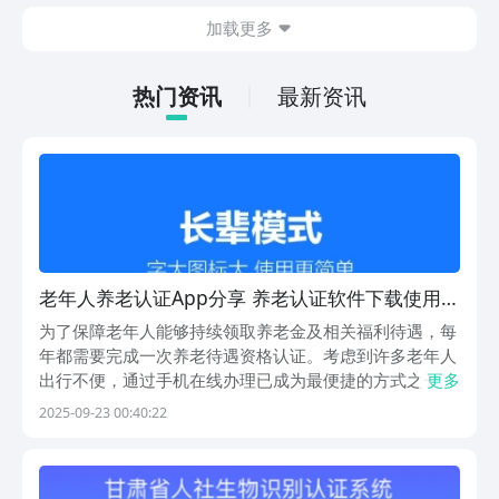
今天文章中的这些内容。
休闲体验为主，可以满足大家的体验心
加载更多
情。如果大家想要下载这款游戏，其实方
法很简单，通过以下的链接即可先来看一
下游戏的主要乐趣吧。
热门资讯
最新资讯
老年人养老认证App分享 养老认证软件下载使用指
南
为了保障老年人能够持续领取养老金及相关福利待遇，每
年都需要完成一次养老待遇资格认证。考虑到许多老年人
出行不便，通过手机在线办理已成为最便捷的方式之一。
更多
那么，有哪些适合老年人使用的养老认证应用程序呢？本
2025-09-23 00:40:22
文将为大家推荐几款实用且操作简单的App，帮助老年朋
友轻松完成年度认证流程。1、《支付宝》作为一款集