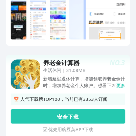
2.0支持产品对比和AI讲解，一键转发给
客户出单； 【提供有温度的服务】 > 提
供专属1对1团队支持投保前中后服务；
全程产品解读，协助出单续保理赔查询；
> 签约后出单立得收益，实时到账户；自
由安排时间出单； > 功能模块分类展
示，保险产品单独页面，收益可在产品上
直观查看; 【保险产品丰富】 > 涵盖合作
保司超160家的300多款保险，险种齐全
NO.
3
养老金计算器
类别多，年金险、寿险、重疾险、意外
险、医疗险、学平险、旅游险、团体险、
生活休闲
|
31.08MB
财产宠物险及网红产品全覆盖！ > 超
新增延迟退休计算，增加领取养老金倒计
23000款产品计划书，支持动态测算保费
时，增加养老金个人账户。想看下20年
更多
保额，可满足不同年龄段，不同投保需
后退休可以领取多少退休金？自由职业怎
求！
么计算养老金？ 养老金计算器是用来帮
人气下载榜TOP100，当前已有3353人订阅
您计算退休养老金，揭开“养老金”的神秘
面纱。 企业职工、自由职业、机关事业
安 全 下 载
单位职工、城乡居民等职业都可以帮你计
算出大概的退休养老金，并提供详细的养
优先用豌豆荚APP下载
老金信息列表。同时还有房贷计算、公积