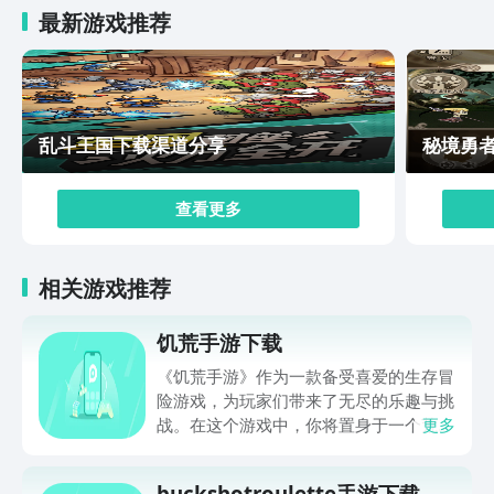
最新游戏推荐
乱斗王国下载渠道分享
秘境勇
查看更多
相关游戏推荐
饥荒手游下载
《饥荒手游》作为一款备受喜爱的生存冒
险游戏，为玩家们带来了无尽的乐趣与挑
战。在这个游戏中，你将置身于一个荒芜
更多
的世界，需要运用智慧和策略，从零开始
建立自己的庇护所，并寻找食物、战胜怪
buckshotroulette手游下载链