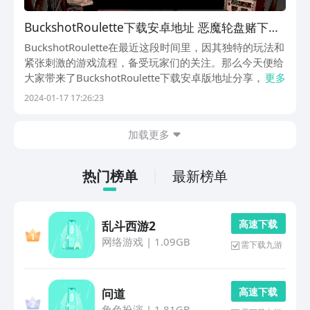
BuckshotRoulette下载安卓地址 恶魔轮盘赌下载
不用钱版推荐
BuckshotRoulette在最近这段时间里，因其独特的玩法和
紧张刺激的游戏流程，备受玩家们的关注。那么今天便给
大家带来了BuckshotRoulette下载安卓版地址分享，希望
更多
各位都能够感受到这款游戏的奇异魅力，尽情体验这场与
2024-01-17 17:26:23
恶魔之间的巅峰对决。【恶魔轮盘赌】最新版预约/下
载》》》》》#Buc...
加载更多
热门榜单
最新榜单
高 速 下 载
乱斗西游2
网络游戏
|
1.09GB
需下载九游
高 速 下 载
问道
角色扮演
|
1.81GB