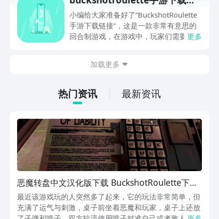
物。绚丽的画面和逼真的音效让你仿佛身
接
临其境，体验真实的求生之旅。无论是探
小编给大家准备好了“BuckshotRoulette
索未知的地图，还是与好友组队合作，都
手游下载链接”，这是一款非常有意思的
能让你流连忘返。如果你渴望挑战和刺
回合制游戏，在游戏中，玩家们需要和一
更多
激，那么快来下载《饥荒手游》，开始你
个非常聪明的恶魔去进行比赛！随着比赛
的冒险之旅吧！无论你是新手还是老玩
的往后推，玩家们可以获得很多道具来进
加载更多
家，都能在这个游戏中找到乐趣。快来和
行比赛，这些道具在比赛中有很大的作
我们一起探索这个神秘而美丽的世界吧！
用，接下来就一起了解看看吧！
热门资讯
最新资讯
恶魔转盘中文汉化版下载 BuckshotRoulette下载
中文版安卓地址
最近该游戏玩的人突然多了起来，它的玩法非常简单，但
充满了运气与刺激，桌子前坐着恶魔和玩家，桌子上还放
了子弹和喷子，双方轮流使用喷子对准自己或者敌人，然
更多