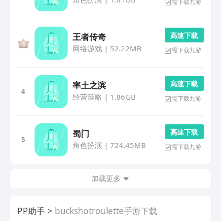
需下载九游
高 速 下 载
王者传奇
网络游戏
|
52.22MB
需下载九游
高 速 下 载
率土之滨
4
经营策略
|
1.86GB
需下载九游
高 速 下 载
蜀门
5
角色扮演
|
724.45MB
需下载九游
加载更多
PP助手
buckshotroulette手游下载