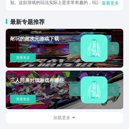
知。这款游戏的玩法实际上是非常有趣的，玩家们需要和
查看更多
自己的对手恶魔来进行一些小游戏的博弈，小游戏的玩法
不是很多，但是每一个都需要玩家们要开动自己的脑筋和
最新专题推荐
一定技巧，这样才可以保证自己的胜率。对手在前期的时
候本身的实力并不算强，玩家们只要熟悉游戏的规则后便
可以轻松的将其战胜。之后随着关卡的推进，对手将会越
耐玩的超次元游戏下载
来越难对付，每一关都需要我们仔细斟酌之后才能够找到
获胜的点。在中期之后，我们所遇到的小游戏的种类将会
变多，并且游戏的规则也开始变得越来越复杂，玩家们这
查看更多
个时候千万不要着急，先去仔细的研读规则，这样才可以
提高自身的胜率。上面这些便是关于BuckshotRoulette手
游下载的介绍和游戏基本的说明。这款游戏本身所需要的
内存并不是很大，但是游戏的可玩性却非常高，玩家们需
三人同屏对战游戏有哪些
要不断的进行思考才可以获得最后的胜利。
查看更多
加载更多