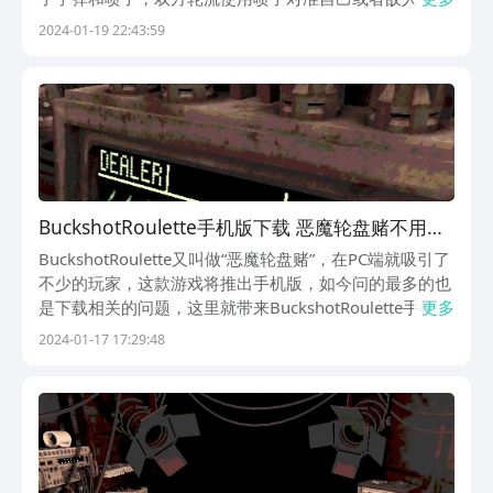
后进行三局决定输赢，恶魔转盘中文版下载地址推荐是今
2024-01-19 22:43:59
天这里将带来的介绍，如果有对其感兴趣的玩家那么就快
来这里看看吧。【恶魔轮盘赌】最新版预约/下载》》》...
BuckshotRoulette手机版下载 恶魔轮盘赌不用钱
下载安装链接
BuckshotRoulette又叫做“恶魔轮盘赌”，在PC端就吸引了
不少的玩家，这款游戏将推出手机版，如今问的最多的也
是下载相关的问题，这里就带来BuckshotRoulette手机版
更多
下载地址分享，想要在手机上也能玩到这款游戏的话，就
2024-01-17 17:29:48
一起来看下面的内容吧。【恶魔轮盘赌】最新版预约/下
载》》》》》#...