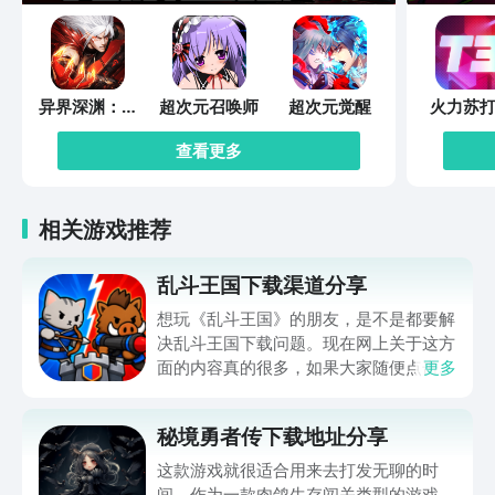
异界深渊：觉
超次元召唤师
超次元觉醒
火力苏打
醒
查看更多
相关游戏推荐
乱斗王国下载渠道分享
想玩《乱斗王国》的朋友，是不是都要解
决乱斗王国下载问题。现在网上关于这方
面的内容真的很多，如果大家随便点击陌
更多
生链接，就很容易遇到安装包信息不完整
的情况。想省去这些麻烦，直接通过九游
秘境勇者传下载地址分享
app进行下载会更加方便，九游是手游福
利最多的游戏平台，在这里不仅能够看到
这款游戏就很适合用来去打发无聊的时
游戏资源，还能及时查看后续的消息、活
间。作为一款肉鸽生存闯关类型的游戏，