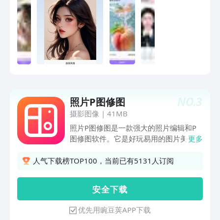
整； 格式转换：对图片的格式进行调
整； 黑白上色：对黑白图片进行上色处
理； 尺寸缩放：对图片进行像素级的大
小调整，支持批量处理。
NO.
3
照片P图修图
摄影图像
|
41MB
照片P图修图是一款强大的照片编辑和P
图修图软件。它是好玩易用的图片美化和
更多
处理工具；滤镜，光影，裁剪，旋转，场
景，相框，荧光笔，水印，虚化等基础美
人气下载榜TOP100，当前已有5131人订阅
图功能应有尽有。无需裁剪即可轻松将图
片一键生成，分享给朋友或社交平台。
安 全 下 载
【特色功能】独家滤镜：80多种预设的
夺人眼球的精美滤镜供您选择，人像单独
优先用豌豆荚APP下载
美化。照片美颜：智能瘦脸、美白、美