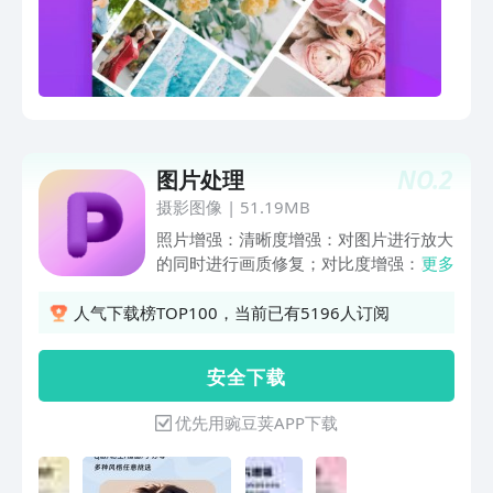
5:4，9:16 等 - 调节照片组合的边框， 编
辑照片组合使用拖动交换图片、替换、旋
转、裁剪，还有更多功能 - 背景、滤镜、
贴纸、添加文字等创造惊人效果 丰富模
板 - 上百种潮趣拼图模板、好玩有趣的贴
图、美图贴纸 - 自定义背景图，技术上对
照片采取前后景分层处理 - 近千款可爱贴
NO.
2
图片处理
纸，猫咪兔耳朵、文艺清新、潮酷恶搞各
种贴纸 - 分享拼图：保存作品到你的图
摄影图像
|
51.19MB
库，多种途径分享
照片增强：清晰度增强：对图片进行放大
的同时进行画质修复；对比度增强：对图
更多
片的色彩度进行AI调整； 超级放大：目
前比较好的图片放大以及修复放大，能够
人气下载榜TOP100，当前已有5196人订阅
在不改变原图的情况下对图片进行修复以
及放大，最大支持8K放大； 证件照：支
安 全 下 载
持多种尺寸的证件照生成； 风格重绘：
支持粘土滤镜、3D手办、积木、3D卡
优先用豌豆荚APP下载
通、动漫等多种风格滤镜，一键进行风格
重绘； 拉伸修复：一键修复拉伸图片；
内存压缩：对图片的内存大小进行压缩调