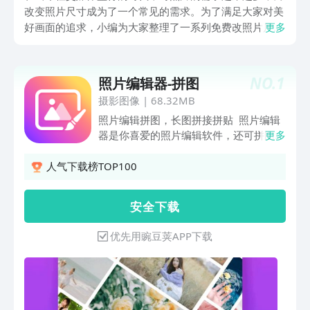
改变照片尺寸成为了一个常见的需求。为了满足大家对美
好画面的追求，小编为大家整理了一系列免费改照片尺寸
更多
的软件，让你在不花一分钱的情况下，轻松实现照片尺寸
的调整。跟着小编一起来揭秘这些神奇的工具吧！
NO.
1
照片编辑器-拼图
摄影图像
|
68.32MB
照片编辑拼图，长图拼接拼贴 照片编辑
器是你喜爱的照片编辑软件，还可拼图、
更多
自由拼图、长图拼接。丰富的照片编辑功
能，滤镜、装扮、贴纸等，简单快速制作
人气下载榜TOP100
出满意的图片效果 照片编辑 - 多种多样
照片滤镜 - 无需裁剪即可调整比例，1:1,
安 全 下 载
3:4, 5:4, 9:16 等 - 模糊、马赛克， 改变
照片背景 - 贴纸种类丰富，字体创造照片
优先用豌豆荚APP下载
- 涂鸦功能，照片画画 照片拼图 - 可将多
达20张的照片进行照片组合 - 15张自由
拼图，随心所欲照片拼图 - 长图拼接支持
16张，拼接长图更方便 - 100+ 布局可供
选择，变换照片组合比例：1:1，3:4，