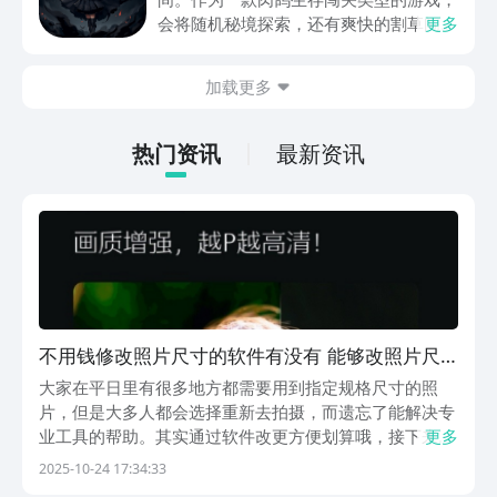
动内容等相关信息。
会将随机秘境探索，还有爽快的割草闯关
更多
全部都放在一起。秘境勇者传下载地址是
在什么地方呢？玩家只需要通过以下的链
加载更多
接就可以下载。游戏的上手门槛还是比较
低的，一只手就可以操控，很适合用来去
打发无聊的时间，可玩性真的比较高。
热门资讯
最新资讯
不用钱修改照片尺寸的软件有没有 能够改照片尺
寸的app下载分享
大家在平日里有很多地方都需要用到指定规格尺寸的照
片，但是大多人都会选择重新去拍摄，而遗忘了能解决专
业工具的帮助。其实通过软件改更方便划算哦，接下来免
更多
费修改照片尺寸的软件有什么都来看看把，小编找到几款
2025-10-24 17:34:33
好用且简单的工具，小白都能轻松的完成编辑。1、《醒