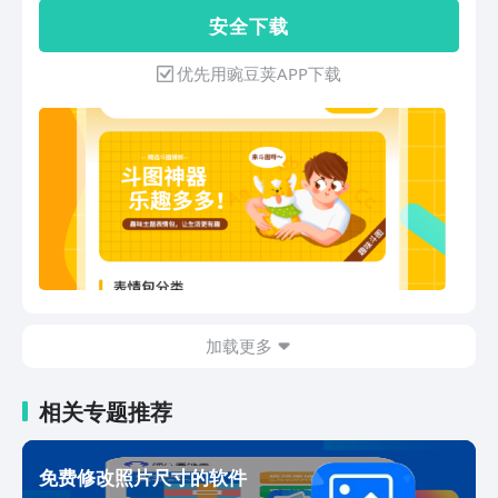
情包素材，帮你diy表情自制表情包，无
安 全 下 载
论是蘑菇头表情包、鬼畜表情、动画表
情、还是萌表情、gif表情、搞笑表情，
优先用豌豆荚APP下载
只做你自己专属的斗图表情包。 聊天斗
图，表情包不够用？ 群聊发表情包斗图
总是输？ 刷来刷去总是金馆长表情包、
鬼畜表情包？ 还在盗用别人的表情包？
斗图表情包制作器统统帮你解决，丰富热
门的表情包素材、表情贴纸、表情文字，
帮你自制斗图表情包，聊天斗图表情包必
备的斗图软件！ 海量的表情符号贴纸，
一键抠表情，自己就能p表情，分分钟把
囧照diy表情包，下一个表情帝就是你！
加载更多
相关专题推荐
免费修改照片尺寸的软件