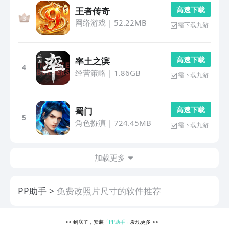
高 速 下 载
王者传奇
网络游戏
|
52.22MB
需下载九游
高 速 下 载
率土之滨
4
经营策略
|
1.86GB
需下载九游
高 速 下 载
蜀门
5
角色扮演
|
724.45MB
需下载九游
加载更多
PP助手
免费改照片尺寸的软件推荐
>>
到底了，安装
「PP助手」
发现更多
<<