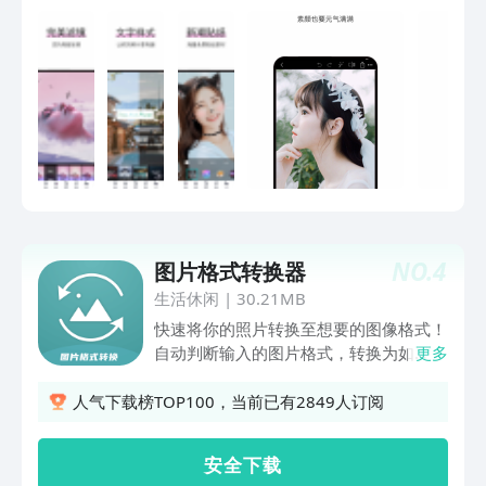
拍、去眼袋，展现自然美颜自拍效果。海
量贴纸：提供百种以上趣味贴纸、表情和
相框，让您的照片与众不同。文字水印：
轻松为照片添加文字和水印。拼图功能：
采用全新智能方式将任意照片变为精美拼
图。
NO.
4
图片格式转换器
生活休闲
|
30.21MB
快速将你的照片转换至想要的图像格式！
自动判断输入的图片格式，转换为如
更多
jpg、png、webp等格式；强大的图片编
辑功能，如长图拼接、添加相框、涂鸦等
人气下载榜TOP100，当前已有2849人订阅
操作，可以在编辑后再去进行格式转换哦
～
安 全 下 载