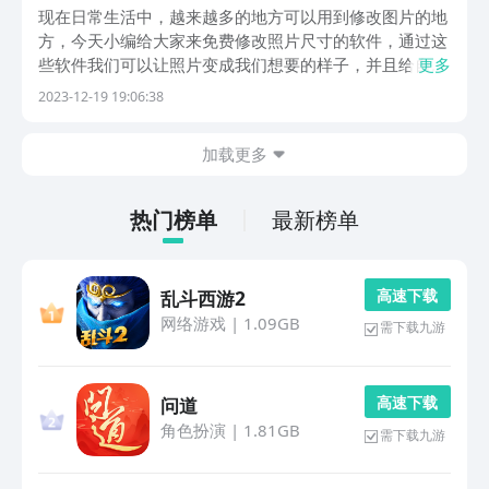
软件下载榜单合集
现在日常生活中，越来越多的地方可以用到修改图片的地
方，今天小编给大家来免费修改照片尺寸的软件，通过这
些软件我们可以让照片变成我们想要的样子，并且给自己
更多
的亲朋好友进行分享，将自己索要表达的意思通过照片分
2023-12-19 19:06:38
享出来。想要进行全面了解的友友们，快跟着小编继续往
下读吧。1、《P图》这款软件将专业的自拍修图功能和...
加载更多
热门榜单
最新榜单
高 速 下 载
乱斗西游2
网络游戏
|
1.09GB
需下载九游
高 速 下 载
问道
角色扮演
|
1.81GB
需下载九游