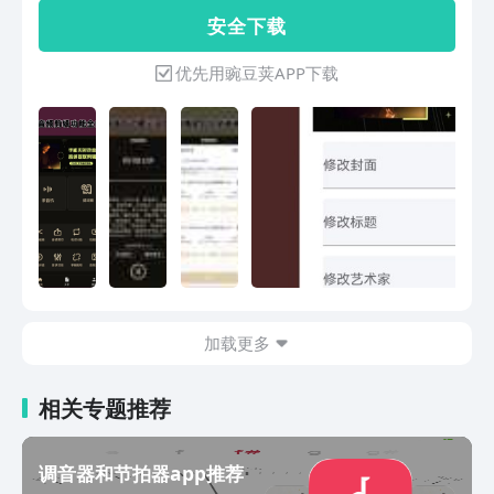
音需求！ 还可以帮助您音频格式转换！
安 全 下 载
手机录音机语音备忘千万用户的明智选
择，给您不一样的体验！【功能介绍】
优先用豌豆荚APP下载
音频文件剪辑: 多种剪辑功能编辑音频；
录音提词器： 录音不忘词，简单操作，
方便整理； 格式转换：支持音频文件格
式互转，多种格式供您选择，超级好用！
【使用场景】 各种大小会议，一键录音
转文字，一键转会议纪要； 生意洽谈，
合作沟通，全程清晰记录，便捷整理关键
信息； 现场采访、人物访谈快人一步；
课程教学学习、来不及记的重要知识点，
录音！录音专业清晰，大幅提供工作效
率。
加载更多
相关专题推荐
调音器和节拍器app推荐