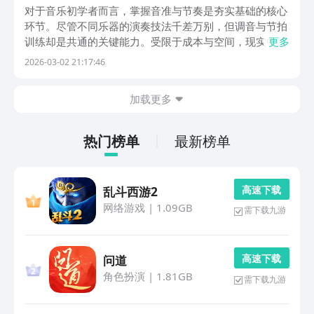
与节拍器安卓APP下载安装指南
对于音乐初学者而言，掌握音准与节奏是夯实基础的核心
环节。尽管不同乐器的演奏技法千差万别，但调音与节拍
训练却是共通的关键能力。受限于成本与空间，现实中难
更多
以逐一购置各类主流乐器；而借助智能手机，即可随时调
2026-03-02 21:17:46
用高精度调音工具与专业级节拍辅助应用，高效提升音高
辨识力、稳定律动感，并加速形成肌肉记忆。1、《调音
加载更多
热门榜单
最新榜单
高 速 下 载
乱斗西游2
网络游戏
|
1.09GB
需下载九游
高 速 下 载
问道
角色扮演
|
1.81GB
需下载九游