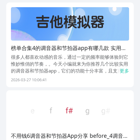
音。1、《尤克里里Tuner》要是大家目前正在学习...
榜单合集4的调音器和节拍器app有哪几款 实用的
调音器和节拍器软件before_2
很多人都喜欢动感的音乐，通过一定的频率能够体验到它
惟妙惟俏的节奏，。今天小编就来为你推荐几个比较实用
的调音器和节拍器app，它们的功能十分丰富，且支持不
更多
同的调音模式。另外也能通过这些软件去对声音进行编
2026-03-27 10:06:41
辑，以提升其音质效果。同时还能学习到专业的乐器知识
呢！1、《调音》作为一款音频调音多功能工具，它的
功...
不用钱6调音器和节拍器App分享 before_4调音器