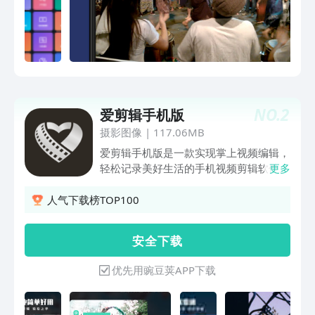
持两个或多个音乐文件合并成一首歌
曲！- 格式转换：可以轻松地将音频格式
转换为另一种格式！- 视频转音频：轻松
从视频中提取你想要的音频！- 视频编
辑：支持编辑视频音频，轻松剪辑视
频！- 单声道音频转多声道：音频声道转
换，简单实用！- 音频剪切：快速准确剪
NO.
2
爱剪辑手机版
切你想要的音乐片段！- 音频变声：粗矿
还是尖锐由你选择，一键变声！免费音乐
摄影图像
|
117.06MB
编辑器，一键快速音频剪辑，完全免费，
爱剪辑手机版是一款实现掌上视频编辑，
赶快下载吧!
轻松记录美好生活的手机视频剪辑软件。
更多
通过专业简单易上手的视频制作神器，解
放你的想象力。快剪辑出你的美好生活记
人气下载榜TOP100
录，实现你的无限脑洞和趣味创意！
【全能剪辑】拥有多轨视频剪辑：视频
安 全 下 载
轨、音频轨及素材轨多轨编辑，轻松实现
视屏剪辑；时间轴拉伸視頻編輯，视频处
优先用豌豆荚APP下载
理不再困难；特色主题、胶片滤镜、缤纷
字幕、趣味贴纸、配音配乐等丰富功能，
能够快速成为剪辑视频制作达人。 【视