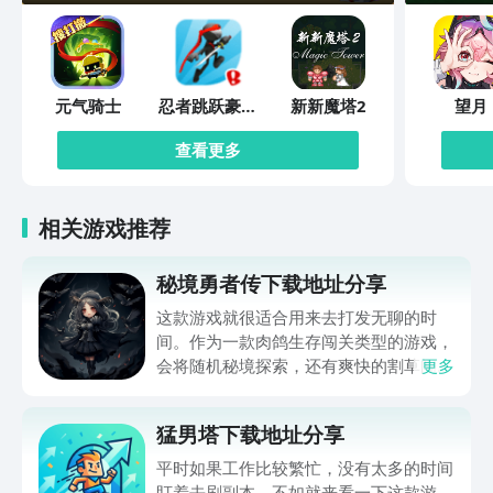
元气骑士
忍者跳跃豪华
新新魔塔2
望月
版
查看更多
相关游戏推荐
秘境勇者传下载地址分享
这款游戏就很适合用来去打发无聊的时
间。作为一款肉鸽生存闯关类型的游戏，
会将随机秘境探索，还有爽快的割草闯关
更多
全部都放在一起。秘境勇者传下载地址是
在什么地方呢？玩家只需要通过以下的链
猛男塔下载地址分享
接就可以下载。游戏的上手门槛还是比较
低的，一只手就可以操控，很适合用来去
平时如果工作比较繁忙，没有太多的时间
打发无聊的时间，可玩性真的比较高。
盯着去刷副本，不如就来看一下这款游