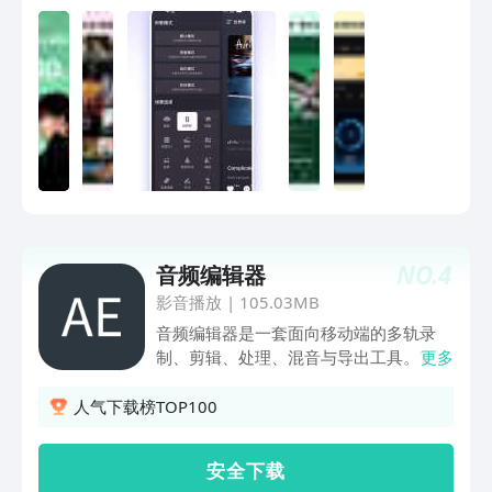
纯、毛不易、时代少年团等歌手作品随心
听，下载即可领30天会员，听歌自由，
就是这么简单！•「Hi-Res至臻听感」独
家“臻3D”沉浸式全景声、32bit母带级无
损音源，带你体验“声”级音乐现场，好听
不止于此！•「音乐卡片 全新上线」把喜
欢的歌变成一张会动的Live实况图！分享
朋友圈时，让动态画面替你表达此刻心情
～•「会员升级」全新推出天籁SVIP。畅
听无损正版曲库，解锁至臻母带音质、明
星视频歌单、彩铃随心换、咪咕知音、多
NO.
4
音频编辑器
人权益共享、听书等超能特权。核心功
能：•听【正版曲库】海量正版曲库，新
影音播放
|
105.03MB
歌实时发布，原创新歌、影视OST、综艺
音频编辑器是一套面向移动端的多轨录
新歌应有尽有，给你畅听音乐体验；【极
制、剪辑、处理、混音与导出工具。它延
更多
光音效】独享HI-FI房间，新增「纯净
续了桌面音频工作站的编辑思路，让用户
ACG」「动感电音」等特色音效，为您带
可以在手机上完成素材导入、录音、项目
人气下载榜TOP100
来更出色的音乐体验，沉浸“响”受音乐；
管理、片段剪辑、效果处理、混音试听、
【热门推荐】在“我喜欢的”开启听荐模
编码发布等完整流程。应用支持多轨时间
安 全 下 载
式，让AI推荐的歌曲更懂你心；【音乐云
线、片段分割、复制、移动、伸缩、音量