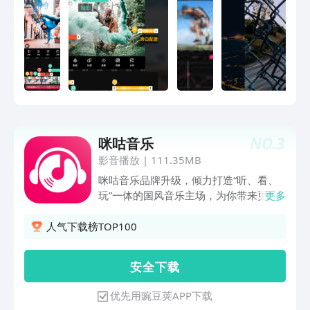
频模板】vlog、潮流热门、微电影、旅
游、美食、节日特辑等海量热门题材视频
剪辑模板任你选择，通过一键成片，加快
剪輯速度，秒剪出高质量卡点视频。
【视频拼接】在做视频编辑过程中，能轻
松合并、视频剪切片段，让你花费更低时
间成本完成視頻剪輯并分享给家人朋友。
【动态字幕】多种动态字幕，丰富的字体
样式颜色任你选，让你的视频编辑作品更
NO.
3
咪咕音乐
加独特。 【曲线变速】曲线调整速度，
随心把握视频速度与节奏。加速的变声趣
影音播放
|
111.35MB
味，慢速的鬼畜片段，快速进行制作，生
咪咕音乐品牌升级，倾力打造“听、看、
成好玩视频。 【快速上手】随意剪辑，
玩”一体的国风音乐主场，为你带来更具
更多
零基础也能快速上手成为视频制作大师，
特色的视听体验!【海量曲库 持续更新】
简易视频剪切、掌握视频工具。 反馈邮
近期首发新歌：《功夫女足》电影插曲
人气下载榜TOP100
箱：1501181558@qq.com
、迪士尼电影《海洋奇缘启航》原声带、
音综《天籁少年》、万妮达《bad boy》
安 全 下 载
等热门内容已上线，好音乐持续更新
中……•「无限畅听计划」每日听歌不花
优先用豌豆荚APP下载
钱！海量曲库0门槛畅听，周杰伦、单依