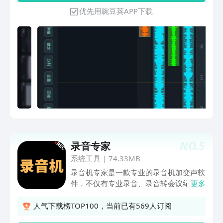
盘】建歌单，不如传【音乐云盘】！把喜
与包络调整、边听边录、升降调、变速、
优先用豌豆荚APP下载
欢的歌存云盘，歌曲随心听，换机也同
均衡器、混响、回响、声像平衡、左右通
步，爱歌不丢失，一键上传，极速秒成~
道处理、渐入渐出、从视频提取音频、文
本生成语音、智能降噪、伴奏与人声分离
等能力。它也支持常见音频格式的导入与
导出，包括 MP3、M4A、AAC、WAV、
FLAC、AMR、WMA 等，适用于音乐剪
辑、语音处理、内容创作、课程录音、短
视频配音和日常音频整理。我们同时提供
视频教程、云文件、编码产物管理和在线
支持，帮助用户更顺畅地完成从编辑到分
享的全过程。
NO.
5
录音专家
系统工具
|
74.33MB
录音机专家是一款专业的录音机加变声软
件，不仅有专业录音、录音转会议纪要等
更多
全面的录音机功能，还有变声器功能，提
词器等特色功能，可以将您的录音转变成
人气下载榜TOP100，当前已有569人订阅
各种不同的音色，满足您在不同场景的录