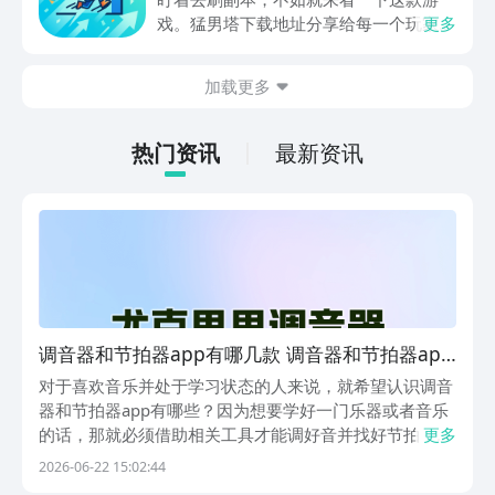
戏。猛男塔下载地址分享给每一个玩家，
更多
这款游戏主要的就是以挂机角色扮演爬塔
为主。并不需要高强度的动手操作，利用
加载更多
空余的时间就可以慢慢的养成角色，就很
适合那些普通的玩家，大家可以一起来看
一下。
热门资讯
最新资讯
调音器和节拍器app有哪几款 调音器和节拍器app
分享
对于喜欢音乐并处于学习状态的人来说，就希望认识调音
器和节拍器app有哪些？因为想要学好一门乐器或者音乐
的话，那就必须借助相关工具才能调好音并找好节拍，不
更多
然光是靠自己清唱的话不仅无法唱好音乐，就连节奏都很
2026-06-22 15:02:44
有可能走调啦，所以更需要经过专业调校才能还原好声