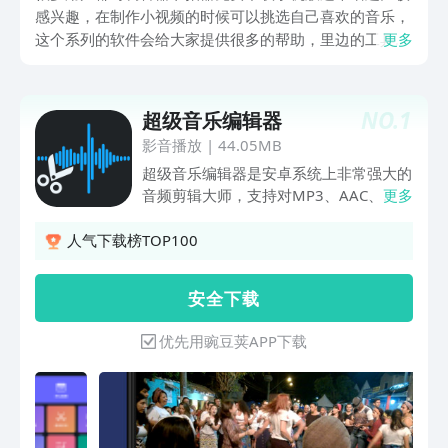
感兴趣，在制作小视频的时候可以挑选自己喜欢的音乐，
这个系列的软件会给大家提供很多的帮助，里边的工具非
更多
常的多，即使不是专业的用户也是可以轻松的玩转，那么
今天就让小编将整理好的软件给大家分享出来，如果有需
要的伙伴就跟着一起看过来吧。
NO.
1
超级音乐编辑器
影音播放
|
44.05MB
超级音乐编辑器是安卓系统上非常强大的
音频剪辑大师，支持对MP3、AAC、
更多
WAC多种格式文件进行音频剪辑、剪
切、拼接、混音、变声、淡入淡出、快满
人气下载榜TOP100
速、格式转换、音频提取等。免费专业音
频剪辑软件，帮助你轻松制作手机铃声、
安 全 下 载
视频配音等，极简操作风格，上手很简
单，快来制作你的音乐吧！强大音频编辑
优先用豌豆荚APP下载
功能：- 完全免费：软件所有功能全部免
费，无需付费，干净绿色！- 音频编辑：
支持音频混音、变音、淡入淡出、快满速
等功能！- 音频剪辑：自定义音频裁剪范
围，一键随意快速剪切！- 音频拼接：支