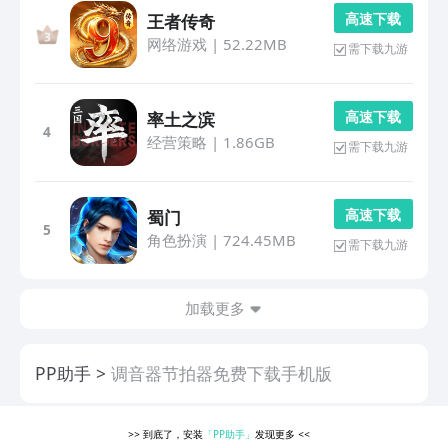
高 速 下 载
王者传奇
网络游戏
|
52.22MB
需下载九游
高 速 下 载
率土之滨
4
经营策略
|
1.86GB
需下载九游
高 速 下 载
蜀门
5
角色扮演
|
724.45MB
需下载九游
加载更多
PP助手
调音器节拍器免费下载手机版
>>
到底了，安装
「PP助手」
发现更多
<<