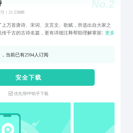
No.
2
诗
习
|
21.53MB
了上万首唐诗、宋词、文言文、歌赋，所选出自大家之
流传千古的古诗名篇，更有详细注释帮助理解掌握古诗
更多
华，轻松领略唐诗宋词元曲楚辞的优美华章。主要功
1、唐诗三百首简洁易懂的唐诗三百首朗诵解析，让大家
0 ，当前已有2594人订阅
唐诗的美丽。2.唐诗大全、百万诗词库，同步教学学习用
根据分类快速挑选兴趣诗词；添加收藏栏目。3.鉴赏剖
详注详译对难懂的词语进行注释，并对作品的写作背
安 全 下 载
艺术特色等进行解析，培养阅读兴趣。4.古今名句，古籍
提供丰富古诗词之外，通过名句、古籍功能对经典句
优先用PP助手下载
书籍进行学习，领略中华文学。