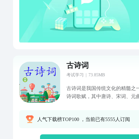
古诗词
考试学习
|
73.85MB
古诗词是我国传统文化的精髓之
诗词歌赋，其中唐诗、宋词、元
数千首古诗词应用主要内容和功
声音朗读的入门级精选古诗词；
人气下载榜TOP100 ，当前已有5555人订阅
百首唐诗；三、宋词三百首，宋
找，根据作者、诗词名字等关键
息；五、收藏，收藏自己喜欢或