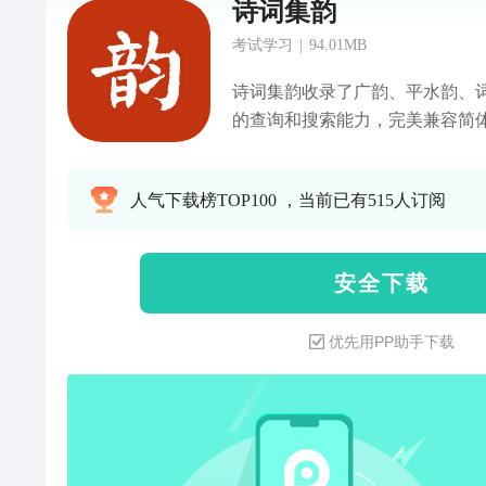
诗词集韵
考试学习
|
94.01MB
诗词集韵收录了广韵、平水韵、
的查询和搜索能力，完美兼容简体
律诗、词和曲的检测和创建作品
话、粤语、广韵、朝日越等语言
人气下载榜TOP100 ，当前已有515人订阅
测，另外还有康熙字典，古汉语
者学习和创作的必备APP。
安 全 下 载
优先用PP助手下载