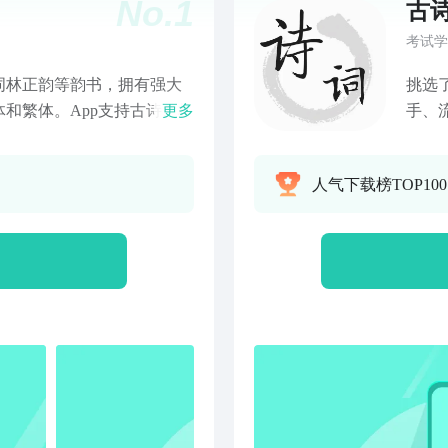
No.
1
古
考试学
词林正韵等韵书，拥有强大
挑选
和繁体。App支持古诗、格
更多
手、
，可以查询搜索包括普通
词精
的发音并可应用于诗词曲检
能：
人气下载榜TOP10
字典等工具书，是诗词爱好
领略
户可
析，
景、
大全
子、