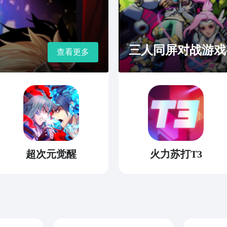
三人同屏对战游戏
查看更多
超次元觉醒
火力苏打T3