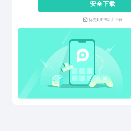
安 全 下 载
学，包括三字经、弟子规、千字
优先用PP助手下载