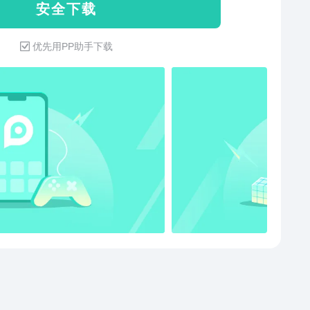
安 全 下 载
优先用PP助手下载