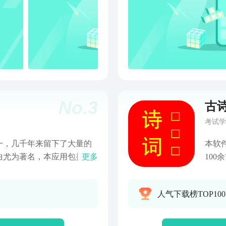
No.
3
古
考试学
一，几千年来留下了大量的
本软
曲尤为著名，本应用包括了
更多
10
能有：一、入门古诗词，带
可以
二、唐诗三百首，精选的三
人气下载榜TOP10
代代表的词作；四、搜索查
字搜索查找古诗词详细信
者要背诵的古诗词；六、国