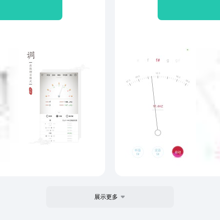
奏，共3种琵琶技法；节拍
、踩镲、击鼓边、人声(中
音源。由软件代言人及艺术顾
乐演奏家吴晓甦精心录制而
展示更多