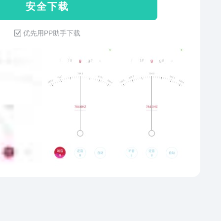
安 全 下 载
优先用PP助手下载