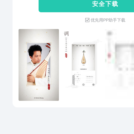
安 全 下 载
琶技法，提供：轮指、泛音、拨
器，提供：击鼓锤、打节拍、木鱼
优先用PP助手下载
文)、人声(英文)，共7种节拍器
问，中国广播民族乐团著名打击
成。