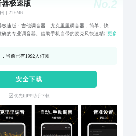
No.
2
音器极速版
闲
|
21.6MB
器极速版：吉他调音器，尤克里里调音器，简单、快
准确的专业调音器。借助手机自带的麦克风快速精准地
更多
器进行调音，校音。它可以自动调音也可以手动调音，
阶有误，应用程序会向您显示要调整的方向，让您可以
0 ，当前已有1992人订阅
会使用。----特色功能----【吉他调音器】：简单、易
适合古典吉他和电吉他,内置麦克风进行调音，无需借助
;【尤克里里调音】：独特的乐音识别技术智能识别琴
安 全 下 载
即使在嘈杂的环境中亦可清晰的识别；专业乐器调音
指针式计量表，指针指向刻度0表示音是准的;吉他调音：
优先用PP助手下载
易用，初学者都可以轻易学会；模拟吉他：超快速调
免提、每根弦可单独调节；调音器：抗干扰能力强，稳
好，调音更准确，支持吉他，电子吉他，尤克里里等乐
调音器极速版：设计简单漂亮而又充满人性化，的调音
！