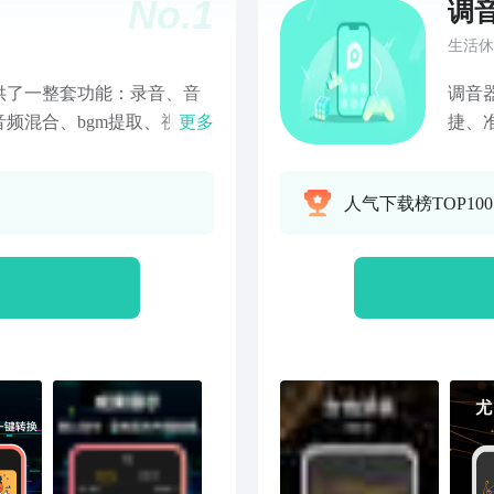
No.
1
调
生活休
供了一整套功能：录音、音
调音
频混合、bgm提取、视频转
更多
捷、
您的声音想法变为现实。
对乐
音频录制功能开始，只需轻
若音
人气下载榜TOP10
。利用修剪、拼接、提取和
快速学
精确编辑。用我们的混合功
用，
加深度和质感。【音频提
线缆
许你将背景音乐从你的音轨
音，
转换器将该应用程序的实用
器：
格式转换】我们全面的音频
简单
、aac、m4a、wma、
音、
种平台和设备上分享和享受。我
定性
是关于增强创造力的。无论你
器；
音频爱好者，你都能在这里
体验