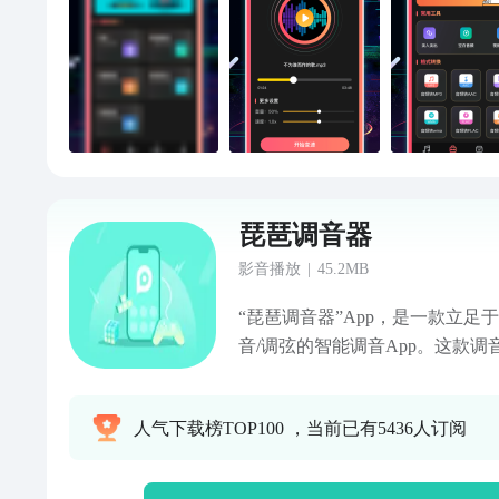
找到你的音频之旅所需的一切。体
下载我们的应用程序吧!
琵琶调音器
影音播放
|
45.2MB
“琵琶调音器”App，是一款立足
音/调弦的智能调音App。这款
色采样校对设计而成，调音定弦
App 软件有2大功能模块，分别
人气下载榜TOP100 ，当前已有5436人订阅
提供：听音模式、自动定弦、高
琵琶技法，共5种调音模式；其
三十六簧笙、三角钢琴、扬琴，