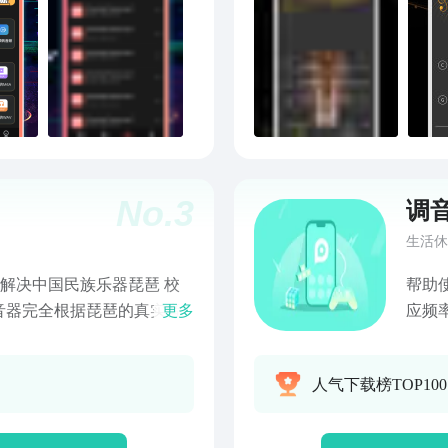
验音频编辑的未来--今天就
No.
3
调
生活休
于解决中国民族乐器琵琶 校
帮助
调音器完全根据琵琶的真实音
更多
应频
识别的过程更加快速精准！
模式
是调音器、节拍器。调音器，
人气下载榜TOP10
级调音、十二平均律校音、
中，听音模式，提供：琵琶、
共4种基准音模式；其中，琵