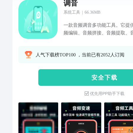
调音
系统工具
|
66.36MB
一款音频调音多功能工具。它提
频编辑、音频拼接、音频提取、音
音频和音频格式转换等功能，将
【音频编辑】从我们易于使用的
人气下载榜TOP100 ，当前已有2052人订阅
点一下就能捕捉到高质量的声音
移动音频片段的工具，潜心进行
能混合你的音轨，为你的创作增
安 全 下 载
取】我们独特的BGM提取工具允
中分离出来，而我们的视频-音频
优先用PP助手下载
性扩展到视频编辑任务。【音频
格式转换工具，将您的音频转成MP3
flac、wav 你的项目可以在各
们的应用程序不仅仅是功能--它
是刚起步的播音员、音乐家还是