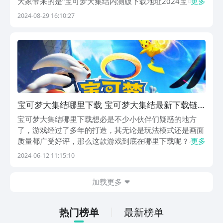
大家带来的是“宝可梦大集结内测版下载地址2024宝可梦
更多
大集结内测版下载链接分享”，很多玩家在了解了宝可梦
2024-08-29 16:10:27
大集结游戏的一些特色之后，都纷纷的想要去内测版中体
验一下，下面就跟着小编一起来了解一下有关的下载...
宝可梦大集结哪里下载 宝可梦大集结最新下载链
接推荐
宝可梦大集结哪里下载想必是不少小伙伴们疑惑的地方
了，游戏经过了多年的打造，其无论是玩法模式还是画面
质量都广受好评，那么这款游戏到底在哪里下载呢？小编
更多
本期就带来了宝可梦大集结最新下载预约链接供大家参
2024-06-12 11:15:10
考，希望本期内容可以帮助到各位对这款游戏感兴趣的小
伙伴们哦！《宝可梦大集结》最新预约下载地
加载更多
址》》》》》#...
热门榜单
最新榜单