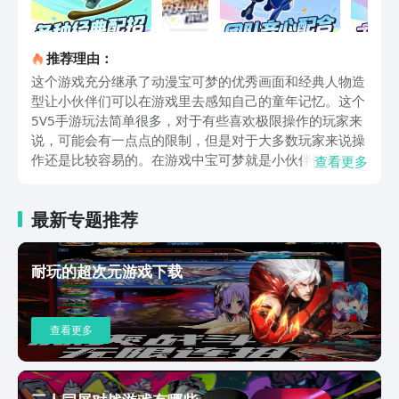
推荐理由：
这个游戏充分继承了动漫宝可梦的优秀画面和经典人物造
型让小伙伴们可以在游戏里去感知自己的童年记忆。这个
5V5手游玩法简单很多，对于有些喜欢极限操作的玩家来
说，可能会有一点点的限制，但是对于大多数玩家来说操
作还是比较容易的。在游戏中宝可梦就是小伙伴们可以去
查看更多
操作的对象，大家需要收集很多种的宝可梦，然后将它们
合理的进行阵容的搭配，这样在战斗中才能更容易更轻松
最新专题推荐
的去打败对手，赢得对局的胜利。虽然之前的宝可梦动漫
大多都是2D形式的，但是为了让小伙伴们游戏的操作更
加的流畅，画面效果更好，游戏将他们都制作成了3D的
耐玩的超次元游戏下载
视觉效果，让小伙伴们可以全方位的去观察宝可梦。此外
由于这个游戏可以进行联机，所以小伙伴们也可以叫上自
己的好朋友一起，游戏在社交互动这一方面也是非常完善
查看更多
的，有不少的互动方式提供，让小伙伴们可以更加生动，
更加有趣的展现自己的个性状态以及情绪。以上就是有关
宝可梦大集结内测下载的全部内容，喜欢的小伙伴可以先
点上面的链接预约这个游戏，目前已经有不少的官方宣传