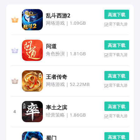
高 速 下 载
乱斗西游2
网络游戏
|
1.09GB
需下载九游
高 速 下 载
问道
角色扮演
|
1.81GB
需下载九游
高 速 下 载
王者传奇
网络游戏
|
52.22MB
需下载九游
高 速 下 载
率土之滨
4
经营策略
|
1.86GB
需下载九游
高 速 下 载
蜀门