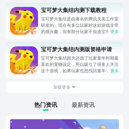
宝可梦大集结内测下载教程
宝可梦大集结是由著名的腾讯天美工作室
研发的，现在有多位玩家对这款游戏非常
的感兴趣，但有部分玩家不知道宝可梦大
更多
集结怎么下载，为了帮助大家解决下载的
问题，今天小编就带来了“宝可梦大集结
宝可梦大集结内测版资格申请
内测下载教程”的相关内容，同时介绍该
游戏的玩法特色，下面就由小编教会大家
宝可梦大集结因为还原了玩家童年时期最
怎么下载宝可梦大集结吧。
喜欢的宠物设定，所以吸引了很多人关注
这个游戏，如果玩家也想找回童年，那就
更多
可以来看一下宝可梦大集结内测版资格申
请方式，获得内测资格之后就可以有机会
加载更多
优先体验游戏，能通过游戏感受一下这是
否是自己喜欢的宝可梦设定。
热门资讯
最新资讯