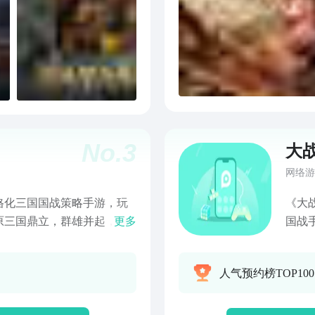
No.
3
大
网络游
格化三国国战策略手游，玩
《大
原三国鼎立，群雄并起，惊
更多
国战
端，玩家可自由选择加入一
详的
，随着游戏进程推进，游戏
富三
人气预约榜TOP10
中，玩家可以在专属封地中
养成
封地的资源收益产量，还可
连天
训练、升级各种士兵；提高
战术