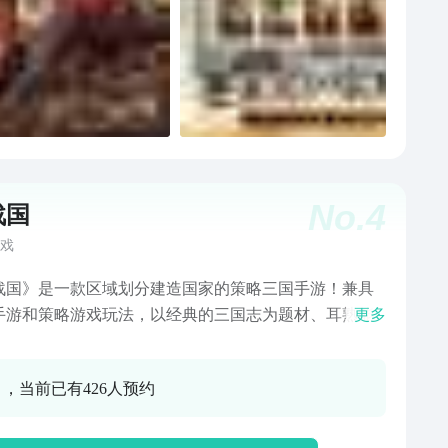
No.
4
战国
戏
战国》是一款区域划分建造国家的策略三国手游！兼具
手游和策略游戏玩法，以经典的三国志为题材、耳熟能
更多
故事剧情，让我们仿佛置身于硝烟四起的三国战场。丰
国名将搭配阵容，颠覆传统国战策略玩法，集合卡牌、
0 ，当前已有426人预约
、国战、竞技、战略等多元素，真实还原三国沙场烽火
、万人攻城国战逐鹿天下的战场场景！一秒逆袭的博弈
，统御名将、排兵布阵、过关斩将，千军所至，寸土必