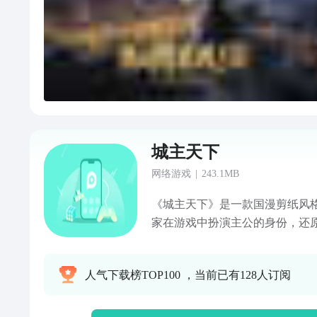
城主天下
网络游戏
|
243.1MB
《城主天下》是一款国漫剪纸风
家在游戏中扮演主公的身份，还
心动魄的战争场面。在故事的开
个势力，并获得自己的一块封地
人气下载榜TOP100 ，当前已有128人订阅
内会形成三足鼎立之势。在游戏
建设各种独特的建筑，提高自己
以招募三国时期所有风云战将，