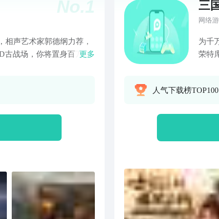
No.
1
三
网络游
，相声艺术家郭德纲力荐，
为千
D古战场，你将置身百万格
更多
荣特
将，与百名盟友一起参与洛
版》
一样的主公，从孤军奋战到
局，
人气下载榜TOP10
八荒;或成为像诸葛亮一样的外
展开
而屈人之兵;亦可成为像张
源，
之中取上将首级;你还可以
打巷
隐士，寻找一片桃源，研究
而且，你不用担心大佬会碾压
不卖资源不卖兵，崛起的唯一
都需要各位一步一步依靠策
800年前的三国战场，一策