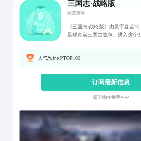
三国志·战略版
经营策略
《三国志·战略版》由吴宇森监制
呈现真实三国古战争。进入这个3
沙盘古战场，发展势力，招募良
阳争夺之战。你可以成为像曹操
人气预约榜TOP100
群雄归顺，率领300位兄弟荡平
交官，纵横联合，唇枪舌剑，不战
飞一般的猛将，冲锋陷阵，于万军
订阅最新信息
效仿水镜先生，在乱世中做一名
奇门遁甲，坐看山外狼火硝烟..
需 下 载 P P 助 手 A P P
全服。这里没有晃眼的 VIP，
捷径就是策略与克制，万里基业
略与战术去夯实。恭迎主公重回1
燃尽天下九州!