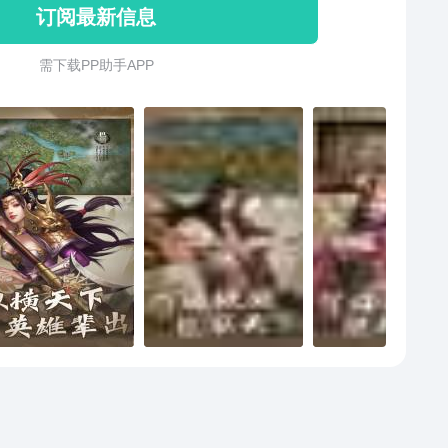
订阅最新信息
一战平天下！
需 下 载 P P 助 手 A P P