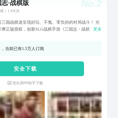
No.
2
国志·战棋版
戏
|
1.83GB
万三国战棋迷呈现好玩、不氪、零负担的对局战斗！ 光
库摩正版授权，创新SLG战棋手游《三国志・战棋
更多
，邀您入局！ 在创新的策略战斗模式下，你可以亲身入
于棋格之上走位出招，操控麾下名将，与敌人真刀真枪
0 ，当前已有1.5万人订阅
实时PK；你能自由行于大山大水间，奇遇名将收获资
韬光养晦，不断发展势力；还可与盟友一起，破城门，
战，上演紧张刺激的城内攻防战，直至问鼎洛阳！
安 全 下 载
优先用PP助手下载