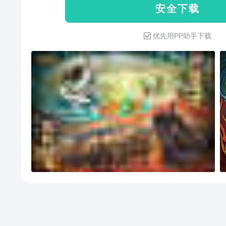
安 全 下 载
自身爵位。
优先用PP助手下载