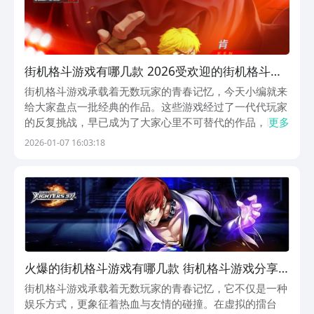
街机格斗游戏有哪几款 2026受欢迎的街机格斗游
戏下载
街机格斗游戏承载着无数玩家的青春记忆，今天小编就来
给大家盘点一批经典的作品。这些游戏经过了一代代玩家
的反复挑战，早已成为了大家心里不可替代的作品，以下
更多
这5款作品都融入了对打的元素。大家可以在游戏中感受
2026-01-07 16:03:18
到街机的快乐，如果遇到自己喜欢的游戏，还可以下载体
验。1、《快打旋风（街机拳皇）》保留了经典的剧
情，...
火爆的街机格斗游戏有哪几款 街机格斗游戏分享
榜单2025
街机格斗游戏承载着无数玩家的青春记忆，它不仅是一种
娱乐方式，更象征着热血与友情的碰撞。在虚拟的擂台