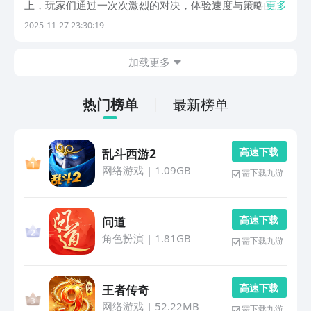
上，玩家们通过一次次激烈的对决，体验速度与策略的较
更多
量。今天就为大家盘点几款当下热门的街机格斗类手游，
2025-11-27 23:30:19
它们各具特色，玩法丰富，带你重温经典对战激情。1、
《拳皇97ol》作为经典街机作品《拳皇97》的延续之
加载更多
热门榜单
最新榜单
高 速 下 载
乱斗西游2
网络游戏
|
1.09GB
需下载九游
高 速 下 载
问道
角色扮演
|
1.81GB
需下载九游
高 速 下 载
王者传奇
网络游戏
|
52.22MB
需下载九游