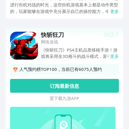
进行街机对战的时光，这些街机游戏基本上都是动作类型
的，玩家能够在游戏中充分展示自己的操控能力，今天带
更多
来的就是街机3d格斗游戏，在画面上这种3D呈现会让玩
家感觉游戏更加真实，如果喜欢这种格斗类型的，那就赶
快加入进来吧，每一个游戏都我玩家体验到畅快的战斗乐
NO.
1
快斩狂刀
趣。
网络游戏
《快斩狂刀》PS4主机品质移植手游！游
戏将采用全3D格斗的战斗模式，富有极
更多
大的操作感和自由度。以剧情闯关、挑战
关卡、玩家对战等玩法，辅以多线的成长
人气预约榜TOP100，当前已有6075人预约
系统。让玩家体会超爽手感的近身格斗、
华丽酷炫的无限制连击、丰富多样的战斗
订阅最新信息
对抗。
需 下 载 九 游 A P P