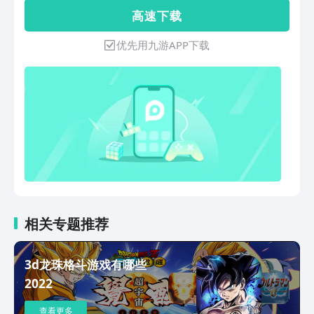
己，创造独属于你的格斗流派和战斗风
高 速 下 载
解说的无比激情！ - 扭蛋机与精品商店
格，唤醒对胜利的渴望。
——贸易联盟精品商店中更有全新的装备
优先用九游APP下载
与装饰等你来购买！
相关专题推荐
3d龙珠格斗游戏有哪些
2022
查看更多