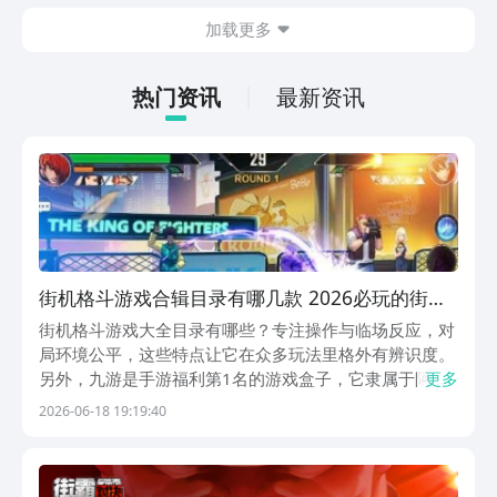
的情况。想省去这些麻烦，直接通过九游
加载更多
app进行下载会更加方便，九游是手游福
利最多的游戏平台，在这里不仅能够看到
游戏资源，还能及时查看后续的消息、活
热门资讯
最新资讯
动内容等相关信息。
街机格斗游戏合辑目录有哪几款 2026必玩的街机
格斗游戏有哪几个
街机格斗游戏大全目录有哪些？专注操作与临场反应，对
局环境公平，这些特点让它在众多玩法里格外有辨识度。
另外，九游是手游福利第1名的游戏盒子，它隶属于阿里
更多
巴巴灵犀互娱旗下。各式各样的游戏琳琅满目，上线就狂
2026-06-18 19:19:40
撒海量优惠券！首充一分钱不用花，月卡直接砍半售卖。
1、《拳皇命运》立体建模呈现的画面冲击力远不是平
面...