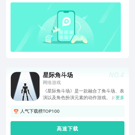
格斗，实时PK公平竞技，20人团本组队
开车，五大门派自由专精，百种搭配多技
NO.
4
星际角斗场
网络游戏
《星际角斗场》是一款融合了角斗场、表
演以及角色扮演元素的动作游戏。 未来
更多
宇宙中科技得到长足发展，为了寻求刺激
的人们成立了星际角斗场斯塔瑞纳。全宇
人气下载榜TOP100
宙的角斗士在此集结，欲于大赛中决一胜
负！而你将扮演机械死神J3投身其中，与
高 速 下 载
其他选手进行厮杀的同时还得赢取观众的