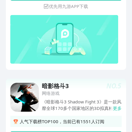
欢呼与支持，最终向冠军发起冲击！ ★
优先用九游APP下载
游戏特色★ - 舞台式战斗体验——闪避操
作躲避敌人攻击，赢取粉丝欢呼。感受街
机风的爽快打击感，给予Boss最沉重的
打击。 - 自由构造的模块化武器——攻击
Boss特定位置，掉落多样化武器部件。
相同前缀的武器部件，还含有特殊的套装
效果，搭配体素构造功能，可以发挥想象
打造属于自己的绝世好剑！ - 豪华皮肤系
统——发挥你的搭配能力，为J3换上超帅
装扮吧！不同的皮肤还拥有不同的属性与
效果，颜值和战斗力并存！ - 来自全宇宙
的角斗士们——约30位Boss等待你的挑
NO.
5
暗影格斗3
战，每一个Boss都拥有特殊的技能，你
能接下这一招吗？ - 狂热的粉丝团——只
网络游戏
有强者才配拥有更多的粉丝，不同的粉丝
《暗影格斗3 Shadow Fight 3》是一款风
也将给予你不同的帮助。不要怕丢脸，打
靡全球170多个国家地区的3D拟真格斗
更多
不过的时候就去场边找粉丝呼援吧！ - 类
手游。集合了冷兵器格斗、RPG剧情、武
实况解说员系统——2位解说员搭档将为
器收藏、决斗对战等多种元素特色。格斗
人气下载榜TOP100，当前已有1551人订阅
玩家们带来第一手的战斗实况，更有神秘
家们通过RPG和实战对抗来不断磨练自
解说嘉宾团， 让你仿佛身临其境，感受