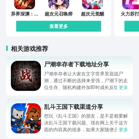
异界深渊：觉
超次元召唤师
超次元觉醒
火力苏打
醒
查看更多
相关游戏推荐
尸潮幸存者下载地址分享
尸潮幸存者让大家在文字世界里迎战尸
潮，通过不断的选择来变强，尸潮下的走
位生存、随机构建外加即时成长反馈，让
更多
不少朋友好奇在哪下，那么下文就带来尸
潮幸存者下载地址的分享，让大家都能进
乱斗王国下载渠道分享
入到这个满是僵尸的世界努力求生，想玩
的可千万别错过，赶快来看一看吧。
想玩《乱斗王国》的朋友，是不是都要解
决乱斗王国下载问题。现在网上关于这方
面的内容真的很多，如果大家随便点击陌
更多
生链接，就很容易遇到安装包信息不完整