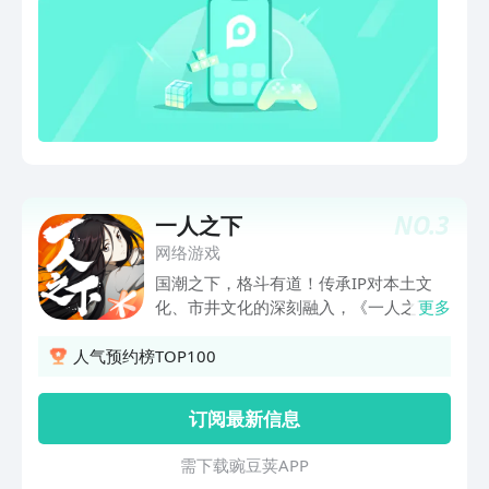
NO.
3
一人之下
网络游戏
国潮之下，格斗有道！传承IP对本土文
化、市井文化的深刻融入，《一人之下》
更多
手游精细还原漫画中展现的国内地标性建
筑以及动漫原著中的关键场景。精心打造
人气预约榜TOP100
天师府、武侯奇门、湘西巫蛊等中国传统
门派职业，配合上百种自由搭配的技能，
订阅最新信息
革新动作手游的体验，为粉丝们提供最
具“中国范儿”的激爽的异能格斗。 版本描
需 下 载 豌 豆 荚 A P P
述：原作者米二独家剧情，道系武学国术