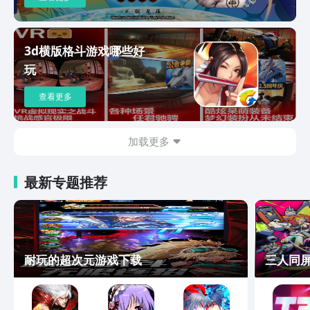
3d横版格斗游戏哪些好
玩
查看更多
加载更多
最新专题推荐
耐玩的超次元游戏下载
三人同