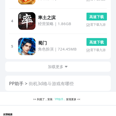
高 速 下 载
率土之滨
4
经营策略
|
1.86GB
需下载九游
高 速 下 载
蜀门
5
角色扮演
|
724.45MB
需下载九游
加载更多
PP助手
街机3d格斗游戏有哪些
>>
到底了，安装
「PP助手」
发现更多
<<
友情链接