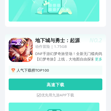
NO.
2
地下城与勇士：起源
动作冒险
|
1.75GB
DNF手游幻梦奇旅登场！全新无门槛肉鸽
【幻梦奇旅】上线，大地图自由探索，随
更多
机构筑技能特化，惊喜爆装生成随机事
件！【超越地下城】全新噩梦难度登场，
人气下载榜TOP100
机制升级等你来秀！全新世界BOSS【磐
龙】开放单人模式，多角色协战对决领
高 速 下 载
主！回归/注册海量资源助力成长，快速
提升抗魔，接轨大部队！
优先用九游APP下载